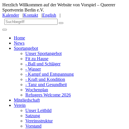
Herzlich Willkommen auf der Website von Vorspiel – Queerer
Sportverein Berlin e.V.
Kalender
|
Kontakt
|
English
|
Home
News
Sportangebot
Unser Sportangebot
Fit zu Hause
- Ball und Schläger
- Wasser
- Kampf und Entspannung
- Kraft und Kondition
- Tanz und Gesundheit
Wochenplan
Refugees Welcome 2026
Mitgliedschaft
Verein
Unser Leitbild
Satzung
Vereinsstruktur
Vorstand