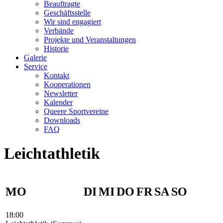
Beauftragte
Geschäftsstelle
Wir sind engagiert
Verbände
Projekte und Veranstaltungen
Historie
Galerie
Service
Kontakt
Kooperationen
Newsletter
Kalender
Queere Sportvereine
Downloads
FAQ
Leichtathletik
MO
DI
MI
DO
FR
SA
SO
18:00