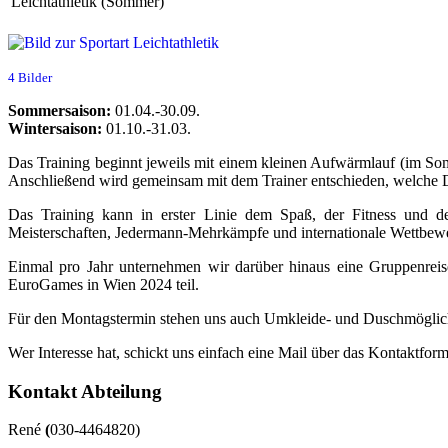
Leicht­athletik (Sommer)
4 Bilder
Sommersaison:
01.04.-30.09.
Wintersaison:
01.10.-31.03.
Das Training beginnt jeweils mit einem kleinen Aufwärmlauf (im S
Anschließend wird gemeinsam mit dem Trainer entschieden, welche 
Das Training kann in erster Linie dem Spaß, der Fitness und d
Meisterschaften, Jedermann-Mehrkämpfe und internationale Wettbew
Einmal pro Jahr unternehmen wir darüber hinaus eine Gruppenrei
EuroGames in Wien 2024 teil.
Für den Montagstermin stehen uns auch Umkleide- und Duschmöglich
Wer Interesse hat, schickt uns einfach eine Mail über das Kontaktfor
Kontakt Abteilung
René
(
030-4464820)