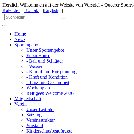
Herzlich Willkommen auf der Website von Vorspiel – Queerer Sportve
Kalender
|
Kontakt
|
English
|
Home
News
Sportangebot
Unser Sportangebot
Fit zu Hause
- Ball und Schläger
- Wasser
- Kampf und Entspannung
- Kraft und Kondition
- Tanz und Gesundheit
Wochenplan
Refugees Welcome 2026
Mitgliedschaft
Verein
Unser Leitbild
Satzung
Vereinsstruktur
Vorstand
Kinderschutzbeauftragte