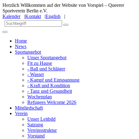
Herzlich Willkommen auf der Website von Vorspiel – Queerer
Sportverein Berlin e.V.
Kalender
|
Kontakt
|
English
|
Home
News
Sportangebot
Unser Sportangebot
Fit zu Hause
- Ball und Schläger
- Wasser
- Kampf und Entspannung
- Kraft und Kondition
- Tanz und Gesundheit
Wochenplan
Refugees Welcome 2026
Mitgliedschaft
Verein
Unser Leitbild
Satzung
Vereinsstruktur
Vorstand