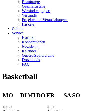
Beauftragte
Geschäftsstelle
Wir sind engagiert
Verbände
Projekte und Veranstaltungen
Historie
Galerie
Service
Kontakt
Kooperationen
Newsletter
Kalender
Queere Sportvereine
Downloads
FAQ
Basketball
MO
DI
MI
DO
FR
SA
SO
19:30
20:30