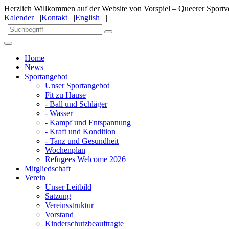
Herzlich Willkommen auf der Website von Vorspiel – Queerer Sportve
Kalender
|
Kontakt
|
English
|
Home
News
Sportangebot
Unser Sportangebot
Fit zu Hause
- Ball und Schläger
- Wasser
- Kampf und Entspannung
- Kraft und Kondition
- Tanz und Gesundheit
Wochenplan
Refugees Welcome 2026
Mitgliedschaft
Verein
Unser Leitbild
Satzung
Vereinsstruktur
Vorstand
Kinderschutzbeauftragte