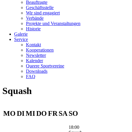
Beauftragte
Geschäftsstelle
Wir sind engagiert
Verbände
Projekte und Veranstaltungen
Historie
Galerie
Service
Kontakt
Kooperationen
Newsletter
Kalender
Queere Sportvereine
Downloads
FAQ
Squash
MO
DI
MI
DO
FR
SA
SO
18:00