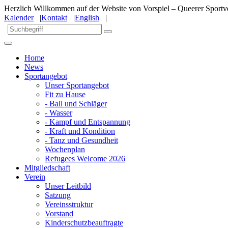
Herzlich Willkommen auf der Website von Vorspiel – Queerer Sportve
Kalender
|
Kontakt
|
English
|
Home
News
Sportangebot
Unser Sportangebot
Fit zu Hause
- Ball und Schläger
- Wasser
- Kampf und Entspannung
- Kraft und Kondition
- Tanz und Gesundheit
Wochenplan
Refugees Welcome 2026
Mitgliedschaft
Verein
Unser Leitbild
Satzung
Vereinsstruktur
Vorstand
Kinderschutzbeauftragte