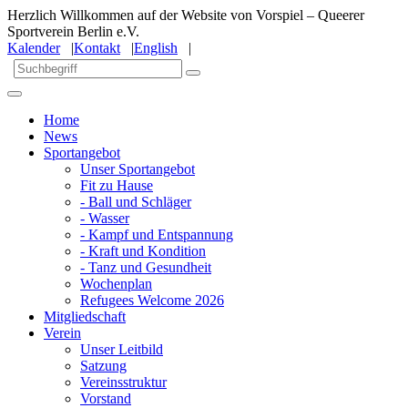
Herzlich Willkommen auf der Website von Vorspiel – Queerer
Sportverein Berlin e.V.
Kalender
|
Kontakt
|
English
|
Home
News
Sportangebot
Unser Sportangebot
Fit zu Hause
- Ball und Schläger
- Wasser
- Kampf und Entspannung
- Kraft und Kondition
- Tanz und Gesundheit
Wochenplan
Refugees Welcome 2026
Mitgliedschaft
Verein
Unser Leitbild
Satzung
Vereinsstruktur
Vorstand