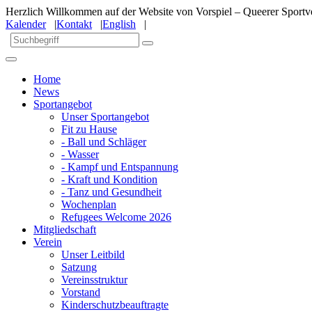
Herzlich Willkommen auf der Website von Vorspiel – Queerer Sportve
Kalender
|
Kontakt
|
English
|
Home
News
Sportangebot
Unser Sportangebot
Fit zu Hause
- Ball und Schläger
- Wasser
- Kampf und Entspannung
- Kraft und Kondition
- Tanz und Gesundheit
Wochenplan
Refugees Welcome 2026
Mitgliedschaft
Verein
Unser Leitbild
Satzung
Vereinsstruktur
Vorstand
Kinderschutzbeauftragte