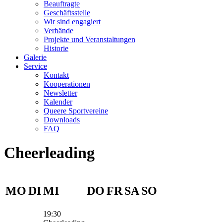
Beauftragte
Geschäftsstelle
Wir sind engagiert
Verbände
Projekte und Veranstaltungen
Historie
Galerie
Service
Kontakt
Kooperationen
Newsletter
Kalender
Queere Sportvereine
Downloads
FAQ
Cheerleading
MO
DI
MI
DO
FR
SA
SO
19:30