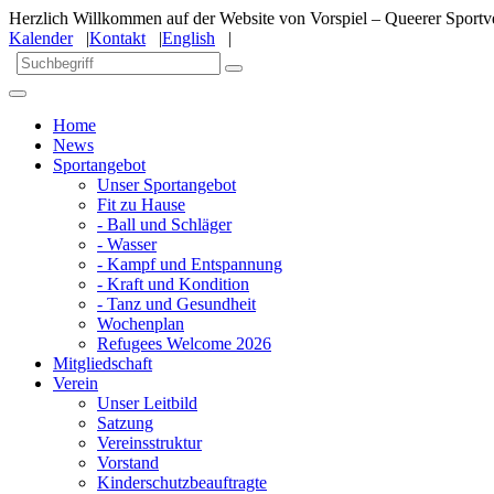
Herzlich Willkommen auf der Website von Vorspiel – Queerer Sportve
Kalender
|
Kontakt
|
English
|
Home
News
Sportangebot
Unser Sportangebot
Fit zu Hause
- Ball und Schläger
- Wasser
- Kampf und Entspannung
- Kraft und Kondition
- Tanz und Gesundheit
Wochenplan
Refugees Welcome 2026
Mitgliedschaft
Verein
Unser Leitbild
Satzung
Vereinsstruktur
Vorstand
Kinderschutzbeauftragte