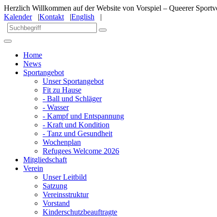
Herzlich Willkommen auf der Website von Vorspiel – Queerer Sportve
Kalender
|
Kontakt
|
English
|
Home
News
Sportangebot
Unser Sportangebot
Fit zu Hause
- Ball und Schläger
- Wasser
- Kampf und Entspannung
- Kraft und Kondition
- Tanz und Gesundheit
Wochenplan
Refugees Welcome 2026
Mitgliedschaft
Verein
Unser Leitbild
Satzung
Vereinsstruktur
Vorstand
Kinderschutzbeauftragte