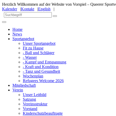
Herzlich Willkommen auf der Website von Vorspiel – Queerer Sportve
Kalender
|
Kontakt
|
English
|
Home
News
Sportangebot
Unser Sportangebot
Fit zu Hause
- Ball und Schläger
- Wasser
- Kampf und Entspannung
- Kraft und Kondition
- Tanz und Gesundheit
Wochenplan
Refugees Welcome 2026
Mitgliedschaft
Verein
Unser Leitbild
Satzung
Vereinsstruktur
Vorstand
Kinderschutzbeauftragte