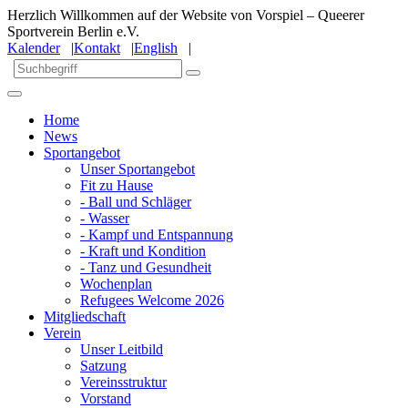
Herzlich Willkommen auf der Website von Vorspiel – Queerer
Sportverein Berlin e.V.
Kalender
|
Kontakt
|
English
|
Home
News
Sportangebot
Unser Sportangebot
Fit zu Hause
- Ball und Schläger
- Wasser
- Kampf und Entspannung
- Kraft und Kondition
- Tanz und Gesundheit
Wochenplan
Refugees Welcome 2026
Mitgliedschaft
Verein
Unser Leitbild
Satzung
Vereinsstruktur
Vorstand