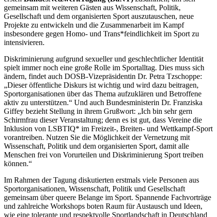
gemeinsam mit weiteren Gästen aus Wissenschaft, Politik,
Gesellschaft und dem organisierten Sport auszutauschen, neue
Projekte zu entwickeln und die Zusammenarbeit im Kampf
insbesondere gegen Homo- und Trans*feindlichkeit im Sport zu
intensivieren.
Diskriminierung aufgrund sexueller und geschlechtlicher Identität
spielt immer noch eine große Rolle im Sportalltag. Dies muss sich
ändern, findet auch DOSB-Vizepräsidentin Dr. Petra Tzschoppe:
„Dieser öffentliche Diskurs ist wichtig und wird dazu beitragen,
Sportorganisationen über das Thema aufzuklären und Betroffene
aktiv zu unterstützen.“ Und auch Bundesministerin Dr. Franziska
Giffey bezieht Stellung in ihrem Grußwort: „Ich bin sehr gern
Schirmfrau dieser Veranstaltung; denn es ist gut, dass Vereine die
Inklusion von LSBTIQ* im Freizeit-, Breiten- und Wettkampf-Sport
vorantreiben. Nutzen Sie die Möglichkeit der Vernetzung mit
Wissenschaft, Politik und dem organisierten Sport, damit alle
Menschen frei von Vorurteilen und Diskriminierung Sport treiben
können.“
Im Rahmen der Tagung diskutierten erstmals viele Personen aus
Sportorganisationen, Wissenschaft, Politik und Gesellschaft
gemeinsam über queere Belange im Sport. Spannende Fachvorträge
und zahlreiche Workshops boten Raum für Austausch und Ideen,
wie eine tolerante und respektvolle Sportlandschaft in Deutschland