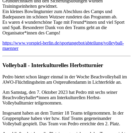
Grundtechniken und den Sicherungsübungen wurden
Trainingseinheiten gewidmet.
Ein kleines Bowlingturnier zum Abschluss des Camps und
Badepausen im schönen Wutzsee rundeten das Programm ab.
Es waren 4 wunderschöne Tage mit Freund*innen und viel Sport
und Spaß. Besonderer Dank von den Teams geht an die
Organisator*innen des Camps!
https://www.vorspiel-berlin.de/sportangebot/abteilung/volleyball-
maenner
Volleyball - Interkulturelles Herbstturnier
Pedro bietet schon länger einmal in der Woche Beachvolleyball im
AWO-Flüchtlingsheim am Ostpreußendamm in Lichterfelde an.
Am Samstag, den 7. Oktober 2023 hat Pedro mit sechs seiner
Beachvolleyballer*innen am Interkulturellen Herbst-
Volleyballturnier teilgenommen.
Insgesamt haben an dem Turnier 18 Teams teilgenommen. In der
Gruppenphase haben vier bzw. fünf Teams gegeneinander
Volleyball gespielt. Das Team von Pedro erreichte den 2. Platz.