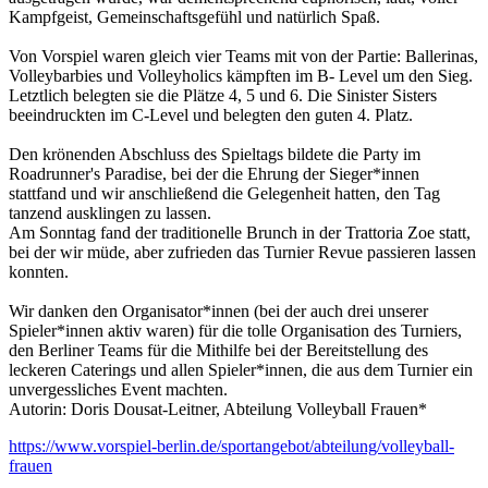
Kampfgeist, Gemeinschaftsgefühl und natürlich Spaß.
Von Vorspiel waren gleich vier Teams mit von der Partie: Ballerinas,
Volleybarbies und Volleyholics kämpften im B- Level um den Sieg.
Letztlich belegten sie die Plätze 4, 5 und 6. Die Sinister Sisters
beeindruckten im C-Level und belegten den guten 4. Platz.
Den krönenden Abschluss des Spieltags bildete die Party im
Roadrunner's Paradise, bei der die Ehrung der Sieger*innen
stattfand und wir anschließend die Gelegenheit hatten, den Tag
tanzend ausklingen zu lassen.
Am Sonntag fand der traditionelle Brunch in der Trattoria Zoe statt,
bei der wir müde, aber zufrieden das Turnier Revue passieren lassen
konnten.
Wir danken den Organisator*innen (bei der auch drei unserer
Spieler*innen aktiv waren) für die tolle Organisation des Turniers,
den Berliner Teams für die Mithilfe bei der Bereitstellung des
leckeren Caterings und allen Spieler*innen, die aus dem Turnier ein
unvergessliches Event machten.
Autorin: Doris Dousat-Leitner, Abteilung Volleyball Frauen*
https://www.vorspiel-berlin.de/sportangebot/abteilung/volleyball-
frauen