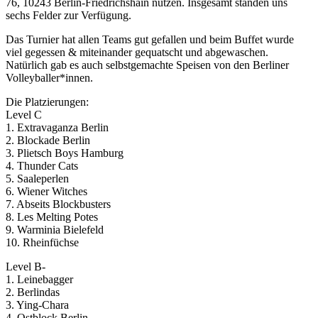
76, 10243 Berlin-Friedrichshain nutzen. Insgesamt standen uns
sechs Felder zur Verfügung.
Das Turnier hat allen Teams gut gefallen und beim Buffet wurde
viel gegessen & miteinander gequatscht und abgewaschen.
Natürlich gab es auch selbstgemachte Speisen von den Berliner
Volleyballer*innen.
Die Platzierungen:
Level C
1. Extravaganza Berlin
2. Blockade Berlin
3. Plietsch Boys Hamburg
4. Thunder Cats
5. Saaleperlen
6. Wiener Witches
7. Abseits Blockbusters
8. Les Melting Potes
9. Warminia Bielefeld
10. Rheinfüchse
Level B-
1. Leinebagger
2. Berlindas
3. Ying-Chara
4. Ostblock Berlin