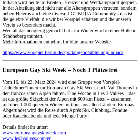
Indiaca wird heute im Breiten-, Freizeit und Wettkampsport gespielt.
In der Abteilung sind nicht nur alle Altersgruppen vertreten, sondern
neben Heteros auch eine diverse LGTBIQIA Community - das ist
die gelebte Vielfalt, die wir bei Vorspiel schätzen und die unseren
Verein so besonders macht.
Wen all das neugierig gemacht hat - im Winter wird in einer Halle in
Schöneberg trainiert.
Mehr Informationen entnehmt Ihr bitte unserer Website.
https://www.vorspiel-berlin.de/sportangebot/abteilung/indiaca
European Gay Ski Week – Noch 3 Plätze frei
Vom 16. bis 23. März 2024 wird eine Gruppe von Vorspiel-
Teilnehmer*innen zur European Gay Ski Week nach Val Thorens in
den französischen Alpen fahren. Eine Woche in Les 3 Vallées – das
ist das größte Skigebiet der Alpen mit 600 km Pisten – zusammen
mit über 1.000 queeren Wintersportfans aus allen Ländern Europas.
Abgerundet wird die Reise durch Aprés Ski, Clubbing, Fondue-
oder Racletteabende und jede Menge Party!
Details findet ihr unter:
www.europeangayskiweek.com
www.les3vallees.com/en