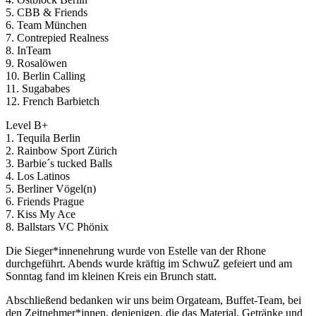
5. CBB & Friends
6. Team München
7. Contrepied Realness
8. InTeam
9. Rosalöwen
10. Berlin Calling
11. Sugababes
12. French Barbietch
Level B+
1. Tequila Berlin
2. Rainbow Sport Zürich
3. Barbie´s tucked Balls
4. Los Latinos
5. Berliner Vögel(n)
6. Friends Prague
7. Kiss My Ace
8. Ballstars VC Phönix
Die Sieger*innenehrung wurde von Estelle van der Rhone
durchgeführt. Abends wurde kräftig im SchwuZ gefeiert und am
Sonntag fand im kleinen Kreis ein Brunch statt.
Abschließend bedanken wir uns beim Orgateam, Buffet-Team, bei
den Zeitnehmer*innen, denjenigen, die das Material, Getränke und