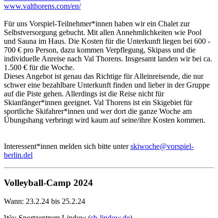
www.valthorens.com/en/
Für uns Vorspiel-Teilnehmer*innen haben wir ein Chalet zur
Selbstversorgung gebucht. Mit allen Annehmlichkeiten wie Pool
und Sauna im Haus. Die Kosten für die Unterkunft liegen bei 600 -
700 € pro Person, dazu kommen Verpflegung, Skipass und die
individuelle Anreise nach Val Thorens. Insgesamt landen wir bei ca.
1.500 € für die Woche.
Dieses Angebot ist genau das Richtige für Alleinreisende, die nur
schwer eine bezahlbare Unterkunft finden und lieber in der Gruppe
auf die Piste gehen. Allerdings ist die Reise nicht für
Skianfänger*innen geeignet. Val Thorens ist ein Skigebiet für
sportliche Skifahrer*innen und wer dort die ganze Woche am
Übungshang verbringt wird kaum auf seine/ihre Kosten kommen.
Interessent*innen melden sich bitte unter
skiwoche@vorspiel-
berlin.del
Volleyball-Camp 2024
Wann: 23.2.24 bis 25.2.24
Wo: Sportzentrum Lindow (
sb-lindow.de
)