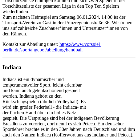
Torschützenliste eintragen konnten und sich zwei Spieler in der
Torschützenliste der gesamten Liga in den Top Ten Spielern
wiederfinden.
Zum nächsten Heimspiel am Samstag 06.01.2024, 14:00 ist der
Turnsport-Verein zu Gast in der Prinzregentenstraße 36. Wir freuen
uns auf zahlreiche Zuschauer*innen und Unterstützer*innen von
den Rängen.
Kontakt zur Abteilung unter:
https://www.vorspiel-
berlin.de/sportangebot/abteilung/handball
Indiaca
Indiaca ist ein dynamischer und
temperamentvoller Sport, leicht erlernbar
und kann auch gelenkschonend gespielt
werden. Indiana gehört zu den
Rückschlagspielen (ähnlich Volleyball). Es
wird ein großer Federball - die Indiaca- mit
der flachen Hand über ein hohes Netz
gespielt. Die Ursprünge sind bei der indigenen Bevölkerung
Brasiliens zu verorten, dort nennt es sich Peteca. Ein deutscher
Sportlehrer brachte es in den 30er Jahren nach Deutschland und ihm
auch den Namen Indiaca (Kofferwort aus aus Indianer und Peteca).