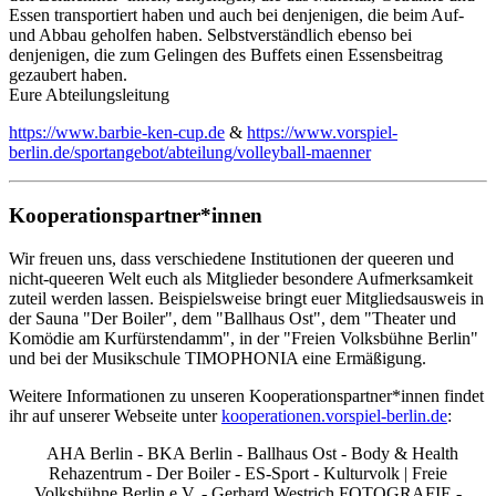
Essen transportiert haben und auch bei denjenigen, die beim Auf-
und Abbau geholfen haben. Selbstverständlich ebenso bei
denjenigen, die zum Gelingen des Buffets einen Essensbeitrag
gezaubert haben.
Eure Abteilungsleitung
https://www.barbie-ken-cup.de
&
https://www.vorspiel-
berlin.de/sportangebot/abteilung/volleyball-maenner
Kooperationspartner*innen
Wir freuen uns, dass verschiedene Institutionen der queeren und
nicht-queeren Welt euch als Mitglieder besondere Aufmerksamkeit
zuteil werden lassen. Beispielsweise bringt euer Mitgliedsausweis in
der Sauna "Der Boiler", dem "Ballhaus Ost", dem "Theater und
Komödie am Kurfürstendamm", in der "Freien Volksbühne Berlin"
und bei der Musikschule TIMOPHONIA eine Ermäßigung.
Weitere Informationen zu unseren Kooperationspartner*innen findet
ihr auf unserer Webseite unter
kooperationen.vorspiel-berlin.de
:
AHA Berlin - BKA Berlin - Ballhaus Ost - Body & Health
Rehazentrum - Der Boiler - ES-Sport - Kulturvolk | Freie
Volksbühne Berlin e.V. - Gerhard Westrich FOTOGRAFIE -