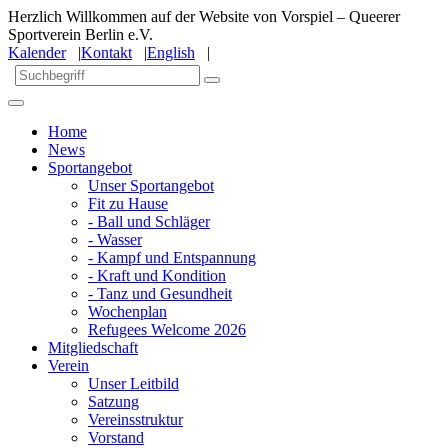
Herzlich Willkommen auf der Website von Vorspiel – Queerer
Sportverein Berlin e.V.
Kalender
|
Kontakt
|
English
|
Home
News
Sportangebot
Unser Sportangebot
Fit zu Hause
- Ball und Schläger
- Wasser
- Kampf und Entspannung
- Kraft und Kondition
- Tanz und Gesundheit
Wochenplan
Refugees Welcome 2026
Mitgliedschaft
Verein
Unser Leitbild
Satzung
Vereinsstruktur
Vorstand