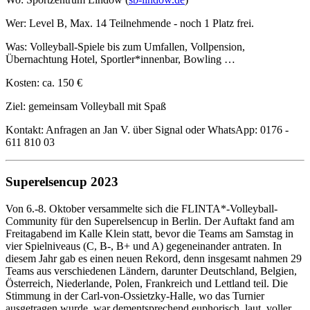
Wer: Level B, Max. 14 Teilnehmende - noch 1 Platz frei.
Was: Volleyball-Spiele bis zum Umfallen, Vollpension,
Übernachtung Hotel, Sportler*innenbar, Bowling …
Kosten: ca. 150 €
Ziel: gemeinsam Volleyball mit Spaß
Kontakt: Anfragen an Jan V. über Signal oder WhatsApp: 0176 -
611 810 03
Superelsencup 2023
Von 6.-8. Oktober versammelte sich die FLINTA*-Volleyball-
Community für den Superelsencup in Berlin. Der Auftakt fand am
Freitagabend im Kalle Klein statt, bevor die Teams am Samstag in
vier Spielniveaus (C, B-, B+ und A) gegeneinander antraten. In
diesem Jahr gab es einen neuen Rekord, denn insgesamt nahmen 29
Teams aus verschiedenen Ländern, darunter Deutschland, Belgien,
Österreich, Niederlande, Polen, Frankreich und Lettland teil. Die
Stimmung in der Carl-von-Ossietzky-Halle, wo das Turnier
ausgetragen wurde, war dementsprechend euphorisch, laut, voller