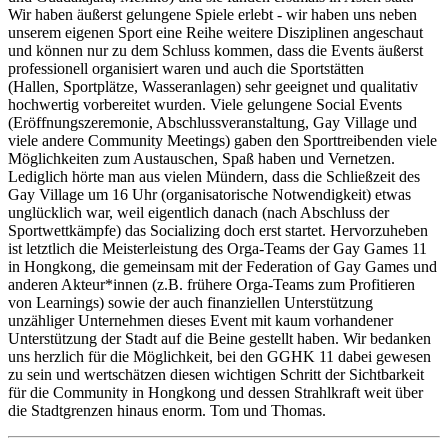
Wir haben äußerst gelungene Spiele erlebt - wir haben uns neben
unserem eigenen Sport eine Reihe weitere Disziplinen angeschaut
und können nur zu dem Schluss kommen, dass die Events äußerst
professionell organisiert waren und auch die Sportstätten
(Hallen, Sportplätze, Wasseranlagen) sehr geeignet und qualitativ
hochwertig vorbereitet wurden. Viele gelungene Social Events
(Eröffnungszeremonie, Abschlussveranstaltung, Gay Village und
viele andere Community Meetings) gaben den Sporttreibenden viele
Möglichkeiten zum Austauschen, Spaß haben und Vernetzen.
Lediglich hörte man aus vielen Mündern, dass die Schließzeit des
Gay Village um 16 Uhr (organisatorische Notwendigkeit) etwas
unglücklich war, weil eigentlich danach (nach Abschluss der
Sportwettkämpfe) das Socializing doch erst startet. Hervorzuheben
ist letztlich die Meisterleistung des Orga-Teams der Gay Games 11
in Hongkong, die gemeinsam mit der Federation of Gay Games und
anderen Akteur*innen (z.B. frühere Orga-Teams zum Profitieren
von Learnings) sowie der auch finanziellen Unterstützung
unzähliger Unternehmen dieses Event mit kaum vorhandener
Unterstützung der Stadt auf die Beine gestellt haben. Wir bedanken
uns herzlich für die Möglichkeit, bei den GGHK 11 dabei gewesen
zu sein und wertschätzen diesen wichtigen Schritt der Sichtbarkeit
für die Community in Hongkong und dessen Strahlkraft weit über
die Stadtgrenzen hinaus enorm. Tom und Thomas.