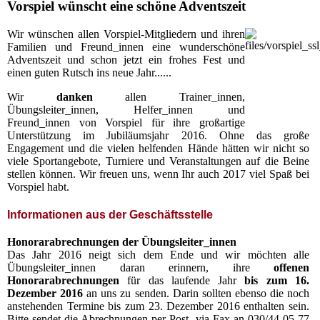
Vorspiel wünscht eine schöne Adventszeit
Wir wünschen allen Vorspiel-Mitgliedern und ihren
Familien und Freund_innen eine wunderschöne
Adventszeit und schon jetzt ein frohes Fest und
einen guten Rutsch ins neue Jahr.....
.
Wir
danken
allen Trainer_innen,
Übungsleiter_innen, Helfer_innen und
Freund_innen von Vorspiel für ihre großartige
Unterstützung im Jubiläumsjahr 2016. Ohne das große
Engagement und die vielen helfenden Hände hätten wir nicht so
viele Sportangebote, Turniere und Veranstaltungen auf die Beine
stellen können. Wir freuen uns, wenn Ihr auch 2017 viel Spaß bei
Vorspiel habt.
Informationen aus der Geschäftsstelle
Honorarabrechnungen der Übungsleiter_innen
Das Jahr 2016 neigt sich dem Ende und wir möchten alle
Übungsleiter_innen daran erinnern, ihre
offenen
Honorarabrechnungen
für das laufende Jahr
bis zum 16.
Dezember 2016
an uns zu senden. Darin sollten ebenso die noch
anstehenden Termine bis zum 23. Dezember 2016 enthalten sein.
Bitte sendet die Abrechnungen per Post, via Fax an 030/44 05 77