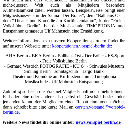
nicht-queeren Welt euch als Mitgliedern besondere
Aufmerksamkeit zuteil werden lassen. Beispielsweise bringt euer
Mitgliedsausweis in der Sauna "Der Boiler", dem "Ballhaus Ost",
dem "Theater und Komödie am Kurfürstendamm", in der "Freien
Volksbühne Berlin", bei der Musikschule TIMOPHONIA und
Entspannungsmasseur Ulf Mahnstein eine Ermäßigung.
Weitere Informationen zu unseren Kooperationspartnern findet ihr
auf unserer Webseite unter
kooperationen.vorspiel-berlin.de
:
AHA Berlin - BKA Berlin - Ballhaus Ost - Der Boiler - ES-Sport
- Freie Volksbühne Berlin
- Gerhard Westrich FOTOGRAFIE - KU 64 - Schwules Museum
- Smiling Berlin - sonntagsclub - Targo-Bank -
Theater und Komödie am Kurfürstendamm - Timophonia
Musikschule - Ulf Mahnstein Entspannung
Zukünftig soll sich die Vorspiel-Mitgliedschaft noch mehr lohnen.
Falls der eine oder andere also selbst ein Geschäft besitzt oder
jemanden kennt, der Mitgliedern einen Rabatt einräumen möchte,
dann schreibt bitte eine kurze Mail an
carsten.vorstand@vorspiel-
berlin.de
.
Weitere News findet ihr online unter:
news.vorspiel-berlin.de