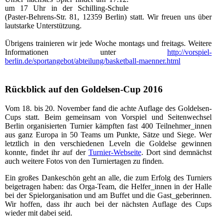
um 17 Uhr in der Schilling-Schule
(Paster-Behrens-Str. 81, 12359 Berlin) statt. Wir freuen uns über
lautstarke Unterstützung.
Übrigens trainieren wir jede Woche montags und freitags. Weitere
Informationen unter
http://vorspiel-
berlin.de/sportangebot/abteilung/
basketball-maenner.html
Rückblick auf den Goldelsen-Cup 2016
Vom 18. bis 20. November fand die achte Auflage des Goldelsen-
Cups statt. Beim gemeinsam von Vorspiel und Seitenwechsel
Berlin organisierten Turnier kämpften fast 400 Teilnehmer_innen
aus ganz Europa in 50 Teams um Punkte, Sätze und Siege. Wer
letztlich in den verschiedenen Leveln die Goldelse gewinnen
konnte, findet ihr auf der
Turnier-Webseite
. Dort sind demnächst
auch weitere Fotos von den Turniertagen zu finden.
Ein großes Dankeschön geht an alle, die zum Erfolg des Turniers
beigetragen haben: das Orga-Team, die Helfer_innen in der Halle
bei der Spielorganisation und am Buffet und die Gast_geberinnen.
Wir hoffen, dass ihr auch bei der nächsten Auflage des Cups
wieder mit dabei seid.