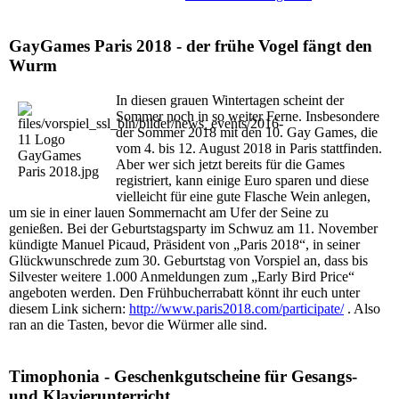
GayGames Paris 2018 - der frühe Vogel fängt den
Wurm
In diesen grauen Wintertagen scheint der
Sommer noch in so weiter Ferne. Insbesondere
der Sommer 2018 mit den 10. Gay Games, die
vom 4. bis 12. August 2018 in Paris stattfinden.
Aber wer sich jetzt bereits für die Games
registriert, kann einige Euro sparen und diese
vielleicht für eine gute Flasche Wein anlegen,
um sie in einer lauen Sommernacht am Ufer der Seine zu
genießen. Bei der Geburtstagsparty im Schwuz am 11. November
kündigte Manuel Picaud, Präsident von „Paris 2018“, in seiner
Glückwunschrede zum 30. Geburtstag von Vorspiel an, dass bis
Silvester weitere 1.000 Anmeldungen zum „Early Bird Price“
angeboten werden. Den Frühbucherrabatt könnt ihr euch unter
diesem Link sichern:
http://www.paris2018.com/participate/
. Also
ran an die Tasten, bevor die Würmer alle sind.
Timophonia - Geschenkgutscheine für Gesangs-
und Klavierunterricht