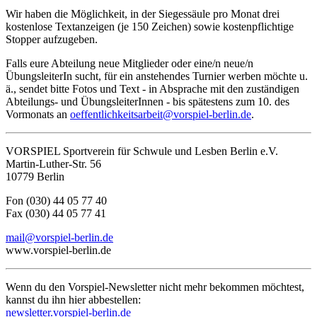
Wir haben die Möglichkeit, in der Siegessäule pro Monat drei
kostenlose Textanzeigen (je 150 Zeichen) sowie kostenpflichtige
Stopper aufzugeben.
Falls eure Abteilung neue Mitglieder oder eine/n neue/n
ÜbungsleiterIn sucht, für ein anstehendes Turnier werben möchte u.
ä., sendet bitte Fotos und Text ‑ in Absprache mit den zuständigen
Abteilungs- und ÜbungsleiterInnen - bis spätestens zum 10. des
Vormonats an
oeffentlichkeitsarbeit@vorspiel-berlin.de
.
VORSPIEL Sportverein für Schwule und Lesben Berlin e.V.
Martin-Luther-Str. 56
10779 Berlin
Fon (030) 44 05 77 40
Fax (030) 44 05 77 41
mail@vorspiel-berlin.de
www.vorspiel-berlin.de
Wenn du den Vorspiel-Newsletter nicht mehr bekommen möchtest,
kannst du ihn hier abbestellen:
newsletter.vorspiel-berlin.de