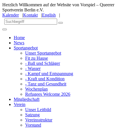
Herzlich Willkommen auf der Website von Vorspiel – Queerer
Sportverein Berlin e.V.
Kalender
|
Kontakt
|
English
|
Home
News
Sportangebot
Unser Sportangebot
Fit zu Hause
- Ball und Schläger
- Wasser
- Kampf und Entspannung
- Kraft und Kondition
- Tanz und Gesundheit
Wochenplan
Refugees Welcome 2026
Mitgliedschaft
Verein
Unser Leitbild
Satzung
Vereinsstruktur
Vorstand