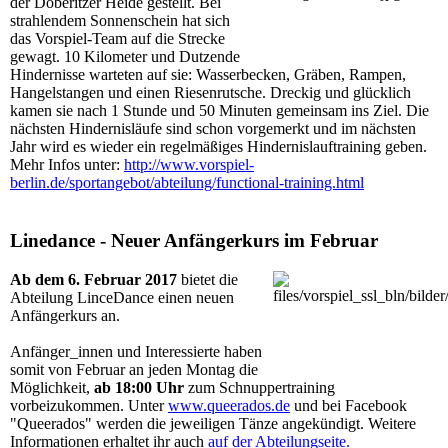
der Döberitzer Heide gestellt. Bei
strahlendem Sonnenschein hat sich
das Vorspiel-Team auf die Strecke
gewagt. 10 Kilometer und Dutzende
Hindernisse warteten auf sie: Wasserbecken, Gräben, Rampen,
Hangelstangen und einen Riesenrutsche. Dreckig und glücklich
kamen sie nach 1 Stunde und 50 Minuten gemeinsam ins Ziel. Die
nächsten Hindernisläufe sind schon vorgemerkt und im nächsten
Jahr wird es wieder ein regelmäßiges Hindernislauftraining geben.
Mehr Infos unter:
http://www.vorspiel-
berlin.de/sportangebot/abteilung/functional-training.html
Linedance - Neuer Anfängerkurs im Februar
Ab dem 6. Februar 2017
bietet die
Abteilung LinceDance einen neuen
Anfängerkurs an.
Anfänger_innen und Interessierte haben
somit von Februar an jeden Montag die
Möglichkeit,
ab 18:00 Uhr
zum Schnuppertraining
vorbeizukommen. Unter
www.queerados.de
und bei Facebook
"Queerados" werden die jeweiligen Tänze angekündigt. Weitere
Informationen erhaltet ihr auch
auf der Abteilungseite.