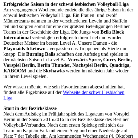
Erfolgreiche Saison in der schwul-lesbischen Volleyball-Liga
Am vergangenen Wochenende endete die diesjährige Saison in der
schwul-lesbischen Volleyball-Liga. Ein Frauen- und zwölf
Männerteams nahmen in der verschiedenen Leveln und Staffeln
teil und sorgten somit für eine der größten Beteiligungen Berliner
Teams in der Geschichte der Liga. Die Jungs von
Bella Block
International
verteidigten erfolgreich ihren Titel und wurden
Deutscher Meister im besten Level A. Unsere Damen - die
Playmaids Icketown
- verpassten das Treppchen als Vierte nur
knapp. Die
Burning Balls
schafften den Aufstieg und spielen in
der nächsten Saison in Level B-.
Vorwärts Spree, Curry Berlin,
Vorspiel Berlin, Berlin Thunder, Nachspiel Berlin, Quadriga,
KABOOM
und die
Skyhawks
werden im nächsten Jahr wieder
in ihrem Level spielen.
Wer wissen möchte, wie sein Favoritenteam abgeschnitten hat,
findest alle Ergebnisse auf der
Webseite der schwul-lesbischen
Liga
.
Start in der Bezirksklasse
Nach dem Aufstieg im Frühjahr spielt das Ligateam von Vorspiel
Berlin in der Saison 2015/2016 in der Bezirksklasse des Berliner
Volleyball-Verbandes. Nach dem ersten Spieltag reiht sich das
Team um Kapitän Falk mit einem Sieg und einer Niederlage auf
Platz 7 der Tabelle ein. Am kommenden Wochenende (4. Oktober)