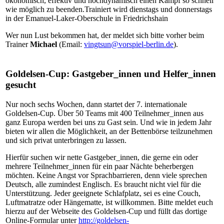
ökonomisch, effektiv und hochdynamisch einen Kampf so schnell
wie möglich zu beenden.Trainiert wird dienstags und donnerstags
in der Emanuel-Laker-Oberschule in Friedrichshain
Wer nun Lust bekommen hat, der meldet sich bitte vorher beim
Trainer
Michael
(Email:
vingtsun@vorspiel-berlin.de
).
Goldelsen-Cup: Gastgeber_innen und Helfer_innen
gesucht
Nur noch sechs Wochen, dann startet der 7. internationale
Goldelsen-Cup. Über 50 Teams mit 400 Teilnehmer_innen aus
ganz Europa werden bei uns zu Gast sein. Und wie in jedem Jahr
bieten wir allen die Möglichkeit, an der Bettenbörse teilzunehmen
und sich privat unterbringen zu lassen.
Hierfür suchen wir nette Gastgeber_innen, die gerne ein oder
mehrere Teilnehmer_innen für ein paar Nächte beherbergen
möchten. Keine Angst vor Sprachbarrieren, denn viele sprechen
Deutsch, alle zumindest Englisch. Es braucht nicht viel für die
Unterstützung. Jeder geeignete Schlafplatz, sei es eine Couch,
Luftmatratze oder Hängematte, ist willkommen. Bitte meldet euch
hierzu auf der Webseite des Goldelsen-Cup und füllt das dortige
Online-Formular unter
http://goldelsen-