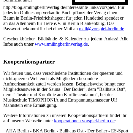
http://blog.smilingberlinverlag.de/interessante-links/vorspiel/. Für
jedes im Onlineshop verkaufte Buch pflanzt der Verlag einen
Baum in Berlin-Friedrichshagen; für jeden Hundetitel spendet er
an das Altenheim für Tiere e.V. in Berlin Blankenburg. Das
Passwort bekommt ihr bei einer Mail an
mail@vorspiel-berlin.de
.
Geschenkbücher, Bildbände & Kalender zu jedem Anlass! Alle
Infos auch unter
www.smilingberlinverlag.de
.
Kooperationspartner
Wir freuen uns, dass verschiedene Institutionen der queeren und
nicht-queeren Welt euch als Mitgliedern besondere
Aufmerksamkeit zuteil werden lassen. Beispielsweise bringt euer
Mitgliedsausweis in der Sauna "Der Boiler", dem "Ballhaus Ost",
dem "Theater und Komödie am Kurfürstendamm", bei der
Musikschule TIMOPHONIA und Entspannungsmasseur Ulf
Mahnstein eine Ermäßigung.
Weitere Informationen zu unseren Kooperationspartnern findet ihr
auf unserer Webseite unter
kooperationen.vorspiel-berlin.de
:
AHA Berlin - BKA Berlin - Ballhaus Ost - Der Boiler - ES-Sport