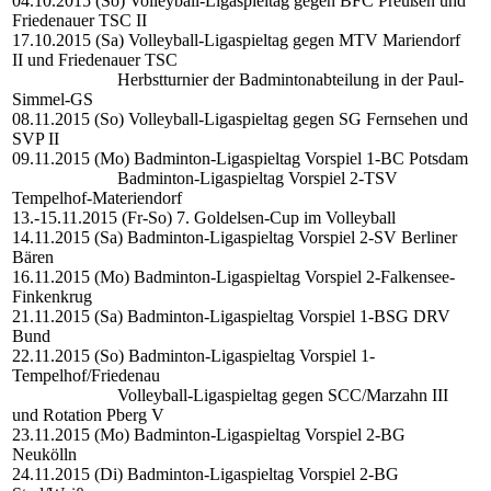
04.10.2015 (So) Volleyball-Ligaspieltag gegen
BFC Preußen und
Friedenauer TSC II
17.10.2015 (Sa) Volleyball-Ligaspieltag gegen
MTV Mariendorf
II und Friedenauer TSC
Herbstturnier der Badmintonabteilung in der Paul-
Simmel-GS
08.11.2015 (So) Volleyball-Ligaspieltag
gegen SG Fernsehen und
SVP II
09.11.2015 (Mo) Badminton-Ligaspieltag Vorspiel 1-BC Potsdam
Badminton-Ligaspieltag Vorspiel 2-TSV
Tempelhof-Materiendorf
13.-15.11.2015 (Fr-So) 7. Goldelsen-Cup im Volleyball
14.11.2015 (Sa) Badminton-Ligaspieltag Vorspiel 2-SV Berliner
Bären
16.11.2015 (Mo) Badminton-Ligaspieltag Vorspiel 2-Falkensee-
Finkenkrug
21.11.2015 (Sa) Badminton-Ligaspieltag Vorspiel 1-BSG DRV
Bund
22.11.2015 (So) Badminton-Ligaspieltag Vorspiel 1-
Tempelhof/Friedenau
Volleyball-Ligaspieltag
gegen SCC/Marzahn III
und Rotation Pberg V
23.11.2015 (Mo) Badminton-Ligaspieltag Vorspiel 2-BG
Neukölln
24.11.2015 (Di) Badminton-Ligaspieltag Vorspiel 2-BG