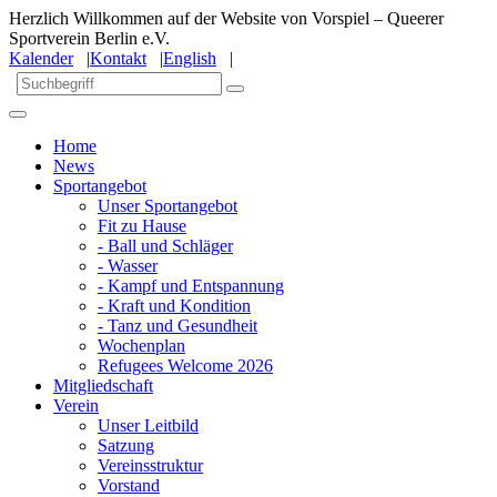
Herzlich Willkommen auf der Website von Vorspiel – Queerer
Sportverein Berlin e.V.
Kalender
|
Kontakt
|
English
|
Home
News
Sportangebot
Unser Sportangebot
Fit zu Hause
- Ball und Schläger
- Wasser
- Kampf und Entspannung
- Kraft und Kondition
- Tanz und Gesundheit
Wochenplan
Refugees Welcome 2026
Mitgliedschaft
Verein
Unser Leitbild
Satzung
Vereinsstruktur
Vorstand