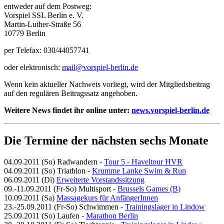
entweder auf dem Postweg:
Vorspiel SSL Berlin e. V.
Martin-Luther-Straße 56
10779 Berlin
per Telefax: 030/44057741
oder elektronisch:
mail@vorspiel-berlin.de
Wenn kein aktueller Nachweis vorliegt, wird der Mitgliedsbeitrag
auf den regulären Beitragssatz angehoben.
Weitere News findet ihr online unter:
news.vorspiel-berlin.de
Die Termine der nächsten sechs Monate
04.09.2011 (So)
Radwandern
-
Tour 5 - Haveltour HVR
04.09.2011 (So)
Triathlon -
Krumme Lanke Swim & Run
06.09.2011 (Di)
Erweiterte Vorstandssitzung
09.-11.09.2011 (Fr-So)
Multisport -
Brussels Games (B)
10.09.2011 (Sa)
Massagekurs für AnfängerInnen
23.-25.09.2011 (Fr-So)
Schwimmen -
Trainingslager in Lindow
25.09.2011 (So)
Laufen -
Marathon Berlin