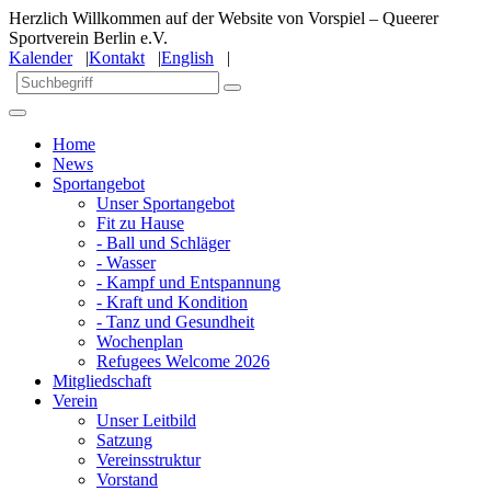
Herzlich Willkommen auf der Website von Vorspiel – Queerer
Sportverein Berlin e.V.
Kalender
|
Kontakt
|
English
|
Home
News
Sportangebot
Unser Sportangebot
Fit zu Hause
- Ball und Schläger
- Wasser
- Kampf und Entspannung
- Kraft und Kondition
- Tanz und Gesundheit
Wochenplan
Refugees Welcome 2026
Mitgliedschaft
Verein
Unser Leitbild
Satzung
Vereinsstruktur
Vorstand