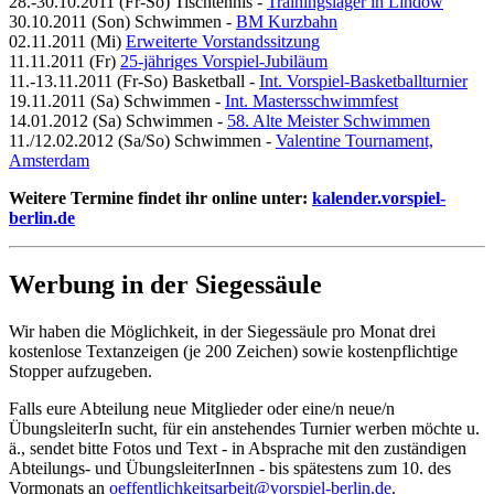
28.-30.10.2011 (Fr-So)
Tischtennis -
Trainingslager in Lindow
30.10.2011 (Son)
Schwimmen -
BM Kurzbahn
02.11.2011 (Mi)
Erweiterte Vorstandssitzung
11.11.2011 (Fr)
25-jähriges Vorspiel-Jubiläum
11.-13.11.2011 (Fr-So)
Basketball -
Int. Vorspiel-Basketballturnier
19.11.2011 (Sa)
Schwimmen -
Int. Mastersschwimmfest
14.01.2012 (Sa)
Schwimmen -
58. Alte Meister Schwimmen
11./12.02.2012 (Sa/So)
Schwimmen -
Valentine Tournament,
Amsterdam
Weitere Termine findet ihr online unter:
kalender.vorspiel-
berlin.de
Werbung in der Siegessäule
Wir haben die Möglichkeit, in der Siegessäule pro Monat drei
kostenlose Textanzeigen (je 200 Zeichen) sowie kostenpflichtige
Stopper aufzugeben.
Falls eure Abteilung neue Mitglieder oder eine/n neue/n
ÜbungsleiterIn sucht, für ein anstehendes Turnier werben möchte u.
ä., sendet bitte Fotos und Text ‑ in Absprache mit den zuständigen
Abteilungs- und ÜbungsleiterInnen - bis spätestens zum 10. des
Vormonats an
oeffentlichkeitsarbeit@vorspiel-berlin.de
.