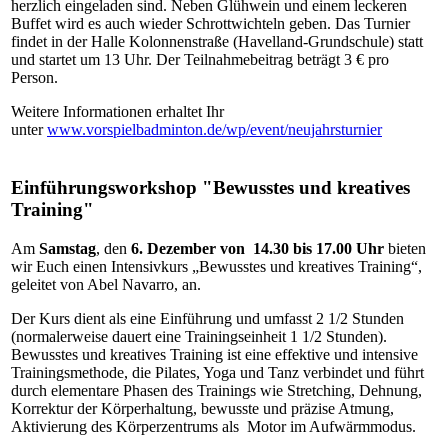
herzlich eingeladen sind. Neben Glühwein und einem leckeren
Buffet wird es auch wieder Schrottwichteln geben. Das Turnier
findet in der Halle Kolonnenstraße (Havelland-Grundschule) statt
und startet um 13 Uhr. Der Teilnahmebeitrag beträgt 3 € pro
Person.
Weitere Informationen erhaltet Ihr
unter
www.vorspielbadminton.de/wp/event/neujahrsturnier
Einführungsworkshop "Bewusstes und kreatives
Training"
Am
Samstag
, den
6. Dezember von 14.30 bis 17.00 Uhr
bieten
wir Euch einen Intensivkurs „Bewusstes und kreatives Training“,
geleitet von Abel Navarro, an.
Der Kurs dient als eine Einführung und umfasst 2 1/2 Stunden
(normalerweise dauert eine Trainingseinheit 1 1/2 Stunden).
Bewusstes und kreatives Training ist eine effektive und intensive
Trainingsmethode, die Pilates, Yoga und Tanz verbindet und führt
durch elementare Phasen des Trainings wie Stretching, Dehnung,
Korrektur der Körperhaltung, bewusste und präzise Atmung,
Aktivierung des Körperzentrums als Motor im Aufwärmmodus.