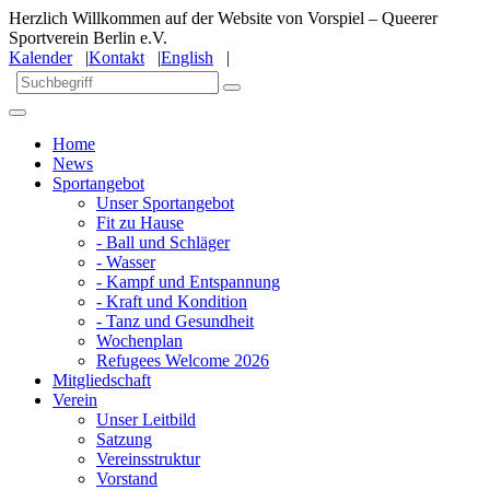
Herzlich Willkommen auf der Website von Vorspiel – Queerer
Sportverein Berlin e.V.
Kalender
|
Kontakt
|
English
|
Home
News
Sportangebot
Unser Sportangebot
Fit zu Hause
- Ball und Schläger
- Wasser
- Kampf und Entspannung
- Kraft und Kondition
- Tanz und Gesundheit
Wochenplan
Refugees Welcome 2026
Mitgliedschaft
Verein
Unser Leitbild
Satzung
Vereinsstruktur
Vorstand