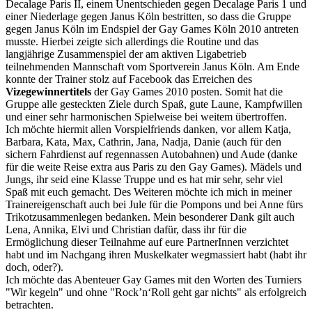
Decalage Paris II, einem Unentschieden gegen Decalage Paris 1 und
einer Niederlage gegen Janus Köln bestritten, so dass die Gruppe
gegen Janus Köln im Endspiel der Gay Games Köln 2010 antreten
musste. Hierbei zeigte sich allerdings die Routine und das
langjährige Zusammenspiel der am aktiven Ligabetrieb
teilnehmenden Mannschaft vom Sportverein Janus Köln. Am Ende
konnte der Trainer stolz auf Facebook das Erreichen des
Vizegewinnertitels
der Gay Games 2010 posten. Somit hat die
Gruppe alle gesteckten Ziele durch Spaß, gute Laune, Kampfwillen
und einer sehr harmonischen Spielweise bei weitem übertroffen.
Ich möchte hiermit allen Vorspielfriends danken, vor allem Katja,
Barbara, Kata, Max, Cathrin, Jana, Nadja, Danie (auch für den
sichern Fahrdienst auf regennassen Autobahnen) und Aude (danke
für die weite Reise extra aus Paris zu den Gay Games). Mädels und
Jungs, ihr seid eine Klasse Truppe und es hat mir sehr, sehr viel
Spaß mit euch gemacht. Des Weiteren möchte ich mich in meiner
Trainereigenschaft auch bei Jule für die Pompons und bei Anne fürs
Trikotzusammenlegen bedanken. Mein besonderer Dank gilt auch
Lena, Annika, Elvi und Christian dafür, dass ihr für die
Ermöglichung dieser Teilnahme auf eure PartnerInnen verzichtet
habt und im Nachgang ihren Muskelkater wegmassiert habt (habt ihr
doch, oder?).
Ich möchte das Abenteuer Gay Games mit den Worten des Turniers
"Wir kegeln" und ohne "Rock’n‘Roll geht gar nichts" als erfolgreich
betrachten.