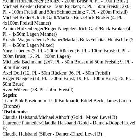
Achim Holzenberger (Bronze - 200m Brust; 4. Pl. - 100m Brust)
Michael Koeder (Bronze - 50m Rücken; 4. Pl. - 50m Freistil; 2x6.
Pl. - 100m Freistil und 50m Schmetterling; 7. Pl. - 200m Freistil)
Michael Köder/Ulrich Garlt/Markus Butz/Buck Broker (4. Pl. -
4x100m Freistil Männer)
Achim Holzenberger/Roger Naegele/Ulrich Garlt/Buck Broker (4.
Pl. - 4x50m Lagen Männer)
Kerstin Wagner/Denis Schaber/Markus Butz/Felicitas Hentschke (5.
Pl. - 4x50m Lagen Mixed)
Yury Lebedev (5. Pl. - 200m Rücken; 6. Pl. - 100m Brust; 9. Pl. -
200m Brust; 12. Pl. - 200m Lagen)
Michaela Bachmann (2x7. Pl. - 50m Brust und 50m Freistil; 9. Pl. -
50m Rücken)
Axel Doll (12. Pl. - 50m Rücken; 36. Pl. - 50m Freistil)
Roger Naegele (14. Pl. - 200m Brust; 19. Pl. - 100m Brust; 26. Pl. -
50m Brust)
Sven Wilkens (28. Pl. - 50m Freistil)
Segeln:
Team Pink Poseidon mit Uli Burkhardt, Eddel Beck, James Green
(Bronze)
Tischtennis:
Claudia Halsband/Michael Althoff (Gold - Mixed Level B)
Laurence Pannetier/Claudia Halsband (Gold - Damen-Doppel Level
B)
Claudia Halsband (Silber - Damen-Einzel Level B)