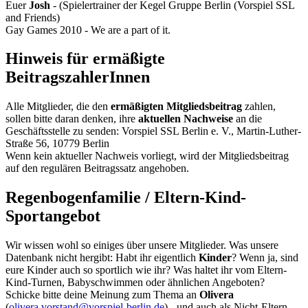
Euer
Josh
- (Spielertrainer der Kegel Gruppe Berlin (Vorspiel SSL
and Friends)
Gay Games 2010 - We are a part of it.
Hinweis für ermäßigte
BeitragszahlerInnen
Alle Mitglieder, die den
ermäßigten Mitgliedsbeitrag
zahlen,
sollen bitte daran denken, ihre
aktuellen Nachweise
an die
Geschäftsstelle zu senden: Vorspiel SSL Berlin e. V., Martin-Luther-
Straße 56, 10779 Berlin
Wenn kein aktueller Nachweis vorliegt, wird der Mitgliedsbeitrag
auf den regulären Beitragssatz angehoben.
Regenbogenfamilie / Eltern-Kind-
Sportangebot
Wir wissen wohl so einiges über unsere Mitglieder. Was unsere
Datenbank nicht hergibt: Habt ihr eigentlich
Kinder
? Wenn ja, sind
eure Kinder auch so sportlich wie ihr? Was haltet ihr vom Eltern-
Kind-Turnen, Babyschwimmen oder ähnlichen Angeboten?
Schicke bitte deine Meinung zum Thema an
Olivera
(
olivera.vorstand@vorspiel-berlin.de
) - und auch als Nicht-Eltern