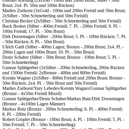
Guenter Kiesling (2xGold - 100m und 200m Brust; Silber - 50m
Brust; 2x4. Pl. 50m und 100m Rücken)
Marlies Zurhorst (3xGold - 100m und 200m Freistil und 50m Brust;
2xSilber - 50m Schmetterling und 50m Freistil)
Christian Becker (2xSilber - 50m Schmetterling und 50m Freistil)
Buck Broker (Silber - 400m Freistil; 7. Pl. - 200m Freistil; 9. Pl. -
100m Freistil; 17. Pl. - 50m Brust)
Dirk Dorsemagen (Silber - 200m Brust; 5. Pl. - 100m Rücken; 7. Pl.
- 50m Rücken; 8. Pl. - 50m Brust)
Ulrich Garlt (Silber - 400m Lagen; Bronze - 200m Brust; 2x4. Pl. -
200m Lagen und 100m Brust; 10. Pl. - 50m Brust)
Denis Schaber (Silber - 50m Brust; Bronze - 100m Brust; 5. Pl. -
50m Schmetterling)
Gunnar Splittgerber (3xSilber - 200m Schmetterling, 200m Rücken
und 1500m Freistil; 2xBronze - 400m und 800m Freistil)
Kerstin Wagner (2xSilber - 800m Freistil und 200m Brust; Bronze -
50m Rücken; 2x4. Pl. - 50m Brust und 50m Freistil)
Marlies Zurhorst/Yury Lebedev/Kerstin Wagner/Gunnar Splittgerber
(Bronze - 4x50m Freistil Mixed)
Gunnar Splittgerber/Denis Schaber/Markus Butz/Dirk Dorsemagen
(Bronze - 4x100m Lagen Männer)
Markus Butz (Bronze - 200m Schmetterling; 6. Pl. - 400m Freistil;
8. Pl. - 200m Freistil)
Robert Gropler (Bronze - 100m Brust; 4. Pl. - 100m Freistil; 5. Pl. -
50m Freistil; 7. Pl. - 50m Schmetterling)