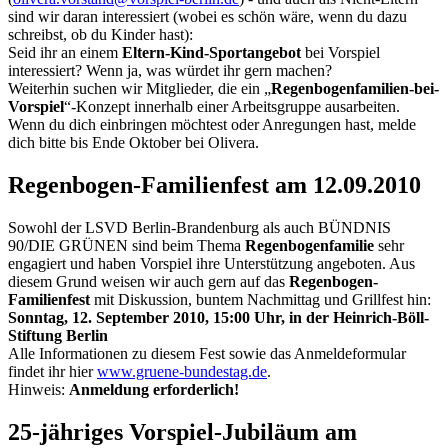
sind wir daran interessiert (wobei es schön wäre, wenn du dazu
schreibst, ob du Kinder hast):
Seid ihr an einem
Eltern-Kind-Sportangebot
bei Vorspiel
interessiert? Wenn ja, was würdet ihr gern machen?
Weiterhin suchen wir Mitglieder, die ein „
Regenbogenfamilien-bei-
Vorspiel
“-Konzept innerhalb einer Arbeitsgruppe ausarbeiten.
Wenn du dich einbringen möchtest oder Anregungen hast, melde
dich bitte bis Ende Oktober bei Olivera.
Regenbogen-Familienfest am 12.09.2010
Sowohl der LSVD Berlin-Brandenburg als auch BÜNDNIS
90/DIE GRÜNEN sind beim Thema
Regenbogenfamilie
sehr
engagiert und haben Vorspiel ihre Unterstützung angeboten. Aus
diesem Grund weisen wir auch gern auf das
Regenbogen-
Familienfest
mit Diskussion, buntem Nachmittag und Grillfest hin:
Sonntag, 12. September 2010, 15:00 Uhr, in der Heinrich-Böll-
Stiftung Berlin
Alle Informationen zu diesem Fest sowie das Anmeldeformular
findet ihr hier
www.gruene-bundestag.de
.
Hinweis:
Anmeldung erforderlich!
25-jähriges Vorspiel-Jubiläum am