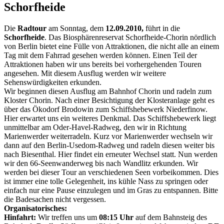
Schorfheide
Die
Radtour
am Sonntag, dem
12.09.2010,
führt in die
Schorfheide
.
Das Biosphärenreservat Schorfheide-Chorin nördlich
von Berlin bietet eine Fülle von Attraktionen, die nicht alle an einem
Tag mit dem Fahrrad gesehen werden können. Einen Teil der
Attraktionen haben wir uns bereits bei vorhergehenden Touren
angesehen. Mit diesem Ausflug werden wir weitere
Sehenswürdigkeiten erkunden.
Wir beginnen diesen Ausflug am Bahnhof Chorin und radeln zum
Kloster Chorin. Nach einer Besichtigung der Klosteranlage geht es
über das Ökodorf Brodowin zum Schiffshebewerk Niederfinow.
Hier erwartet uns ein weiteres Denkmal. Das Schiffshebewerk liegt
unmittelbar am Oder-Havel-Radweg, den wir in Richtung
Marienwerder weiterradeln. Kurz vor Marienwerder wechseln wir
dann auf den Berlin-Usedom-Radweg und radeln diesen weiter bis
nach Biesenthal. Hier findet ein erneuter Wechsel statt. Nun werden
wir den 66-Seenwanderweg bis nach Wandlitz erkunden. Wir
werden bei dieser Tour an verschiedenen Seen vorbeikommen. Dies
ist immer eine tolle Gelegenheit, ins kühle Nass zu springen oder
einfach nur eine Pause einzulegen und im Gras zu entspannen. Bitte
die Badesachen nicht vergessen.
Organisatorisches:
Hinfahrt:
Wir treffen uns um
08:15 Uhr
auf dem Bahnsteig des