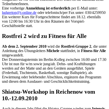
TeilnehmerInnen.
Eine vorherige
Anmeldung ist erforderlich
per E-Mail unter:
ludgerton@t-online.de
oder telefonisch/per Fax unter: 030/4259950
Ein weiterer Kurs für Fortgeschrittene findet am 18.12. ebenfalls
von 12:00 bis 16:30 Uhr in den Räumen der Vorspiel-
Geschäftsstelle statt.
Rostfrei 2 wird zu Fitness für Alle
Ab dem 2. September 2010
wird die
Rostfrei-Gruppe 2
, die unter
Anleitung des Übungsleiters
Michele
stattfindet, in
Fitness für Alle
umgewandelt.
Der Donnerstagstermin im Berlin-Kolleg zwischen 16:00 und 17:30
Uhr ist nun für w/m sowie jung/alt. Dehn- und Kraftübungen
werden auf der Matte und an den Geräten ausgeführt. Spiele
(Federball, Tischtennis, Basketball, sonstige Ballspiele), als
Erwärmung oder belebender Abschluss, ergänzen das Programm
und diesen dem Ausdauer- und Geschicklichkeitstraining.
Shiatsu-Workshop in Reichenow vom
10.-12.09.2010
Auch in diesem Jahr fährt die Shiatsu-Gruppe wieder zum
Intensiv-