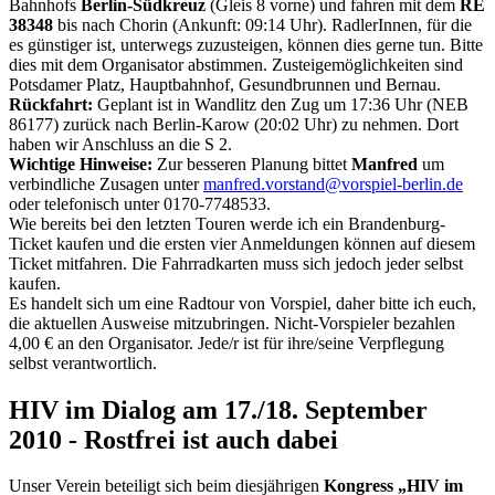
Bahnhofs
Berlin-Südkreuz
(Gleis 8 vorne) und fahren mit dem
RE
38348
bis nach Chorin (Ankunft: 09:14 Uhr). RadlerInnen, für die
es günstiger ist, unterwegs zuzusteigen, können dies gerne tun. Bitte
dies mit dem Organisator abstimmen. Zusteigemöglichkeiten sind
Potsdamer Platz, Hauptbahnhof, Gesundbrunnen und Bernau.
Rückfahrt:
Geplant ist in Wandlitz den Zug um 17:36 Uhr (NEB
86177) zurück nach Berlin-Karow (20:02 Uhr) zu nehmen. Dort
haben wir Anschluss an die S 2.
Wichtige Hinweise:
Zur besseren Planung bittet
Manfred
um
verbindliche Zusagen unter
manfred.vorstand@vorspiel-berlin.de
oder telefonisch unter 0170-7748533.
Wie bereits bei den letzten Touren werde ich ein Brandenburg-
Ticket kaufen und die ersten vier Anmeldungen können auf diesem
Ticket mitfahren. Die Fahrradkarten muss sich jedoch jeder selbst
kaufen.
Es handelt sich um eine Radtour von Vorspiel, daher bitte ich euch,
die aktuellen Ausweise mitzubringen. Nicht-Vorspieler bezahlen
4,00 € an den Organisator. Jede/r ist für ihre/seine Verpflegung
selbst verantwortlich.
HIV im Dialog am 17./18. September
2010 - Rostfrei ist auch dabei
Unser Verein beteiligt sich beim diesjährigen
Kongress „HIV im