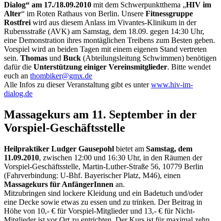
Dialog“ am 17./18.09.2010
mit dem Schwerpunktthema „
HIV im
Alter
“ im Roten Rathaus von Berlin. Unsere
Fitnessgruppe
Rostfrei
wird aus diesem Anlass im Vivantes-Klinikum in der
Rubensstraße (AVK) am Samstag, dem 18.09. gegen 14:30 Uhr,
eine Demonstration ihres montäglichen Treibens zum Besten geben.
Vorspiel wird an beiden Tagen mit einem eigenen Stand vertreten
sein.
Thomas
und
Buck
(Abteilungsleitung Schwimmen) benötigen
dafür die
Unterstützung einiger Vereinsmitglieder
. Bitte wendet
euch an
thombiker@gmx.de
Alle Infos zu dieser Veranstaltung gibt es unter
www.hiv-im-
dialog.de
Massagekurs am 11. September in der
Vorspiel-Geschäftsstelle
Heilpraktiker Ludger Gausepohl
bietet am
Samstag, dem
11.09.2010
, zwischen 12:00 und 16:30 Uhr, in den Räumen der
Vorspiel-Geschäftsstelle, Martin-Luther-Straße 56, 10779 Berlin
(Fahrverbindung: U-Bhf. Bayerischer Platz, M46), einen
Massagekurs für AnfängerInnen
an.
Mitzubringen sind lockere Kleidung und ein Badetuch und/oder
eine Decke sowie etwas zu essen und zu trinken. Der Beitrag in
Höhe von 10,- € für Vorspiel-Mitglieder und 13,- € für Nicht-
Mitglieder ist vor Ort zu entrichten. Der Kurs ist für maximal zehn