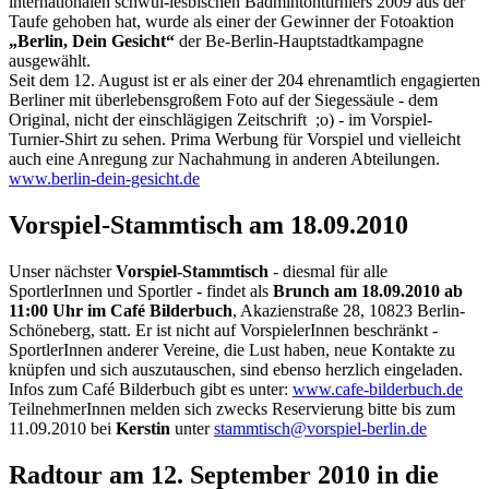
internationalen schwul-lesbischen Badmintonturniers 2009 aus der
Taufe gehoben hat, wurde als einer der Gewinner der Fotoaktion
„Berlin, Dein Gesicht“
der Be-Berlin-Hauptstadtkampagne
ausgewählt.
Seit dem 12. August ist er als einer der 204 ehrenamtlich engagierten
Berliner mit überlebensgroßem Foto auf der Siegessäule - dem
Original, nicht der einschlägigen Zeitschrift ;o) - im Vorspiel-
Turnier-Shirt zu sehen. Prima Werbung für Vorspiel und vielleicht
auch eine Anregung zur Nachahmung in anderen Abteilungen.
www.berlin-dein-gesicht.de
Vorspiel-Stammtisch am 18.09.2010
Unser nächster
Vorspiel-Stammtisch
- diesmal für alle
SportlerInnen und Sportler - findet als
Brunch am 18.09.2010 ab
11:00 Uhr im Café Bilderbuch
, Akazienstraße 28, 10823 Berlin-
Schöneberg, statt. Er ist nicht auf VorspielerInnen beschränkt -
SportlerInnen anderer Vereine, die Lust haben, neue Kontakte zu
knüpfen und sich auszutauschen, sind ebenso herzlich eingeladen.
Infos zum Café Bilderbuch gibt es unter:
www.cafe-bilderbuch.de
TeilnehmerInnen melden sich zwecks Reservierung bitte bis zum
11.09.2010 bei
Kerstin
unter
stammtisch@vorspiel-berlin.de
Radtour am 12. September 2010 in die