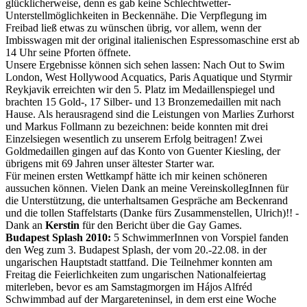
glücklicherweise, denn es gab keine Schlechtwetter-
Unterstellmöglichkeiten in Beckennähe. Die Verpflegung im
Freibad ließ etwas zu wünschen übrig, vor allem, wenn der
Imbisswagen mit der original italienischen Espressomaschine erst ab
14 Uhr seine Pforten öffnete.
Unsere Ergebnisse können sich sehen lassen: Nach Out to Swim
London, West Hollywood Acquatics, Paris Aquatique und Styrmir
Reykjavik erreichten wir den 5. Platz im Medaillenspiegel und
brachten 15 Gold-, 17 Silber- und 13 Bronzemedaillen mit nach
Hause. Als herausragend sind die Leistungen von Marlies Zurhorst
und Markus Follmann zu bezeichnen: beide konnten mit drei
Einzelsiegen wesentlich zu unserem Erfolg beitragen! Zwei
Goldmedaillen gingen auf das Konto von Guenter Kiesling, der
übrigens mit 69 Jahren unser ältester Starter war.
Für meinen ersten Wettkampf hätte ich mir keinen schöneren
aussuchen können. Vielen Dank an meine VereinskollegInnen für
die Unterstützung, die unterhaltsamen Gespräche am Beckenrand
und die tollen Staffelstarts (Danke fürs Zusammenstellen, Ulrich)!! -
Dank an
Kerstin
für den Bericht über die Gay Games.
Budapest Splash 2010:
5 SchwimmerInnen von Vorspiel fanden
den Weg zum 3. Budapest Splash, der vom 20.-22.08. in der
ungarischen Hauptstadt stattfand. Die Teilnehmer konnten am
Freitag die Feierlichkeiten zum ungarischen Nationalfeiertag
miterleben, bevor es am Samstagmorgen im Hájos Alfréd
Schwimmbad auf der Margareteninsel, in dem erst eine Woche