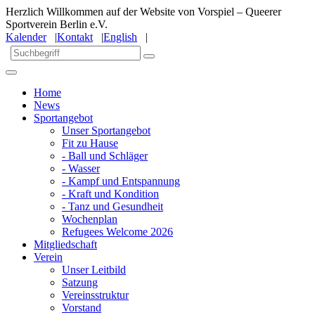
Herzlich Willkommen auf der Website von Vorspiel – Queerer
Sportverein Berlin e.V.
Kalender
|
Kontakt
|
English
|
Home
News
Sportangebot
Unser Sportangebot
Fit zu Hause
- Ball und Schläger
- Wasser
- Kampf und Entspannung
- Kraft und Kondition
- Tanz und Gesundheit
Wochenplan
Refugees Welcome 2026
Mitgliedschaft
Verein
Unser Leitbild
Satzung
Vereinsstruktur
Vorstand