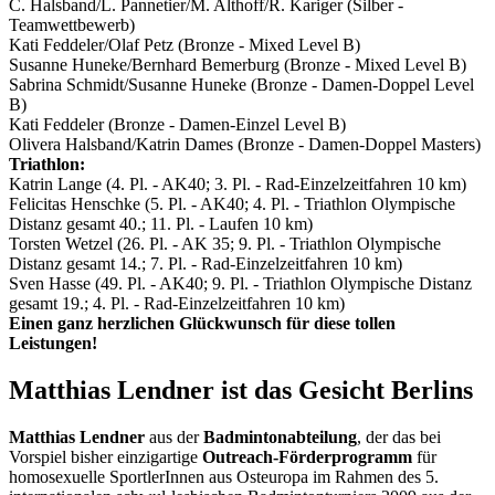
C. Halsband/L. Pannetier/M. Althoff/R. Kariger (Silber -
Teamwettbewerb)
Kati Feddeler/Olaf Petz (Bronze - Mixed Level B)
Susanne Huneke/Bernhard Bemerburg (Bronze - Mixed Level B)
Sabrina Schmidt/Susanne Huneke (Bronze - Damen-Doppel Level
B)
Kati Feddeler (Bronze - Damen-Einzel Level B)
Olivera Halsband/Katrin Dames (Bronze - Damen-Doppel Masters)
Triathlon:
Katrin Lange (4. Pl. - AK40; 3. Pl. - Rad-Einzelzeitfahren 10 km)
Felicitas Henschke (5. Pl. - AK40; 4. Pl. - Triathlon Olympische
Distanz gesamt 40.; 11. Pl. - Laufen 10 km)
Torsten Wetzel (26. Pl. - AK 35; 9. Pl. - Triathlon Olympische
Distanz gesamt 14.; 7. Pl. - Rad-Einzelzeitfahren 10 km)
Sven Hasse (49. Pl. - AK40; 9. Pl. - Triathlon Olympische Distanz
gesamt 19.; 4. Pl. - Rad-Einzelzeitfahren 10 km)
Einen ganz herzlichen Glückwunsch für diese tollen
Leistungen!
Matthias Lendner ist das Gesicht Berlins
Matthias Lendner
aus der
Badmintonabteilung
, der das bei
Vorspiel bisher einzigartige
Outreach-Förderprogramm
für
homosexuelle SportlerInnen aus Osteuropa im Rahmen des 5.