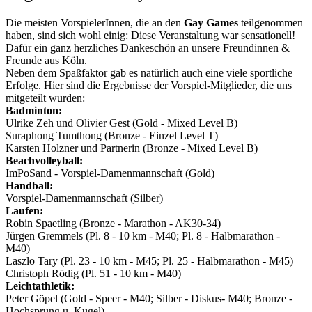
Die meisten VorspielerInnen, die an den
Gay Games
teilgenommen
haben, sind sich wohl einig: Diese Veranstaltung war sensationell!
Dafür ein ganz herzliches Dankeschön an unsere Freundinnen &
Freunde aus Köln.
Neben dem Spaßfaktor gab es natürlich auch eine viele sportliche
Erfolge. Hier sind die Ergebnisse der Vorspiel-Mitglieder, die uns
mitgeteilt wurden:
Badminton:
Ulrike Zeh und Olivier Gest (Gold - Mixed Level B)
Suraphong Tumthong (Bronze - Einzel Level T)
Karsten Holzner und Partnerin (Bronze - Mixed Level B)
Beachvolleyball:
ImPoSand - Vorspiel-Damenmannschaft (Gold)
Handball:
Vorspiel-Damenmannschaft (Silber)
Laufen:
Robin Spaetling (Bronze - Marathon - AK30-34)
Jürgen Gremmels (Pl. 8 - 10 km - M40; Pl. 8 - Halbmarathon -
M40)
Laszlo Tary (Pl. 23 - 10 km - M45; Pl. 25 - Halbmarathon - M45)
Christoph Rödig (Pl. 51 - 10 km - M40)
Leichtathletik:
Peter Göpel (Gold - Speer - M40; Silber - Diskus- M40; Bronze -
Hochsprung u. Kugel)