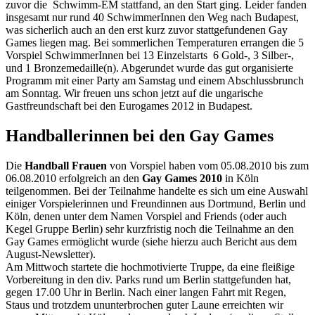
zuvor die Schwimm-EM stattfand, an den Start ging. Leider fanden
insgesamt nur rund 40 SchwimmerInnen den Weg nach Budapest,
was sicherlich auch an den erst kurz zuvor stattgefundenen Gay
Games liegen mag. Bei sommerlichen Temperaturen errangen die 5
Vorspiel SchwimmerInnen bei 13 Einzelstarts 6 Gold-, 3 Silber-,
und 1 Bronzemedaille(n). Abgerundet wurde das gut organisierte
Programm mit einer Party am Samstag und einem Abschlussbrunch
am Sonntag. Wir freuen uns schon jetzt auf die ungarische
Gastfreundschaft bei den Eurogames 2012 in Budapest.
Handballerinnen bei den Gay Games
Die
Handball Frauen
von Vorspiel haben vom 05.08.2010 bis zum
06.08.2010 erfolgreich an den
Gay Games 2010
in Köln
teilgenommen. Bei der Teilnahme handelte es sich um eine Auswahl
einiger Vorspielerinnen und Freundinnen aus Dortmund, Berlin und
Köln, denen unter dem Namen Vorspiel and Friends (oder auch
Kegel Gruppe Berlin) sehr kurzfristig noch die Teilnahme an den
Gay Games ermöglicht wurde (siehe hierzu auch Bericht aus dem
August-Newsletter).
Am Mittwoch startete die hochmotivierte Truppe, da eine fleißige
Vorbereitung in den div. Parks rund um Berlin stattgefunden hat,
gegen 17.00 Uhr in Berlin. Nach einer langen Fahrt mit Regen,
Staus und trotzdem ununterbrochen guter Laune erreichten wir