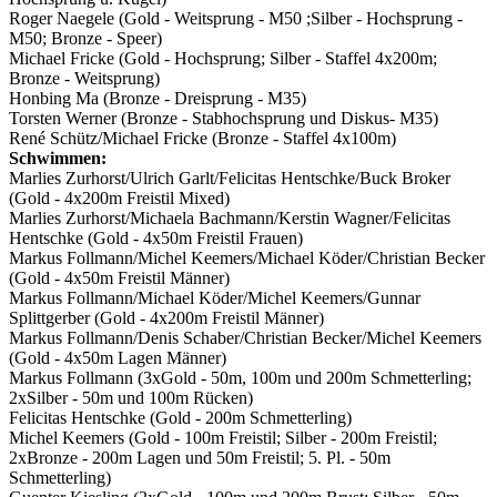
Roger Naegele (Gold - Weitsprung - M50 ;Silber - Hochsprung -
M50; Bronze - Speer)
Michael Fricke (Gold - Hochsprung; Silber - Staffel 4x200m;
Bronze - Weitsprung)
Honbing Ma (Bronze - Dreisprung - M35)
Torsten Werner (Bronze - Stabhochsprung und Diskus- M35)
René Schütz/Michael Fricke (Bronze - Staffel 4x100m)
Schwimmen:
Marlies Zurhorst/Ulrich Garlt/Felicitas Hentschke/Buck Broker
(Gold - 4x200m Freistil Mixed)
Marlies Zurhorst/Michaela Bachmann/Kerstin Wagner/Felicitas
Hentschke (Gold - 4x50m Freistil Frauen)
Markus Follmann/Michel Keemers/Michael Köder/Christian Becker
(Gold - 4x50m Freistil Männer)
Markus Follmann/Michael Köder/Michel Keemers/Gunnar
Splittgerber (Gold - 4x200m Freistil Männer)
Markus Follmann/Denis Schaber/Christian Becker/Michel Keemers
(Gold - 4x50m Lagen Männer)
Markus Follmann (3xGold - 50m, 100m und 200m Schmetterling;
2xSilber - 50m und 100m Rücken)
Felicitas Hentschke (Gold - 200m Schmetterling)
Michel Keemers (Gold - 100m Freistil; Silber - 200m Freistil;
2xBronze - 200m Lagen und 50m Freistil; 5. Pl. - 50m
Schmetterling)