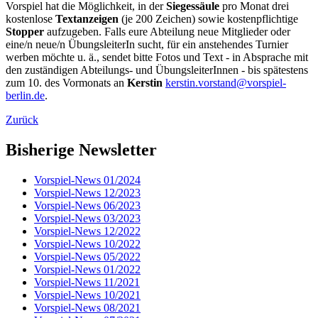
Vorspiel hat die Möglichkeit, in der
Siegessäule
pro Monat drei
kostenlose
Textanzeigen
(je 200 Zeichen) sowie kostenpflichtige
Stopper
aufzugeben. Falls eure Abteilung neue Mitglieder oder
eine/n neue/n ÜbungsleiterIn sucht, für ein anstehendes Turnier
werben möchte u. ä., sendet bitte Fotos und Text ‑ in Absprache mit
den zuständigen Abteilungs- und ÜbungsleiterInnen - bis spätestens
zum 10. des Vormonats an
Kerstin
kerstin.vorstand@vorspiel-
berlin.de
.
Zurück
Bisherige Newsletter
Vorspiel-News 01/2024
Vorspiel-News 12/2023
Vorspiel-News 06/2023
Vorspiel-News 03/2023
Vorspiel-News 12/2022
Vorspiel-News 10/2022
Vorspiel-News 05/2022
Vorspiel-News 01/2022
Vorspiel-News 11/2021
Vorspiel-News 10/2021
Vorspiel-News 08/2021