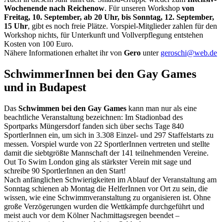
Wochenende nach Reichenow
. Für unseren Workshop
von
Freitag, 10. September, ab 20 Uhr, bis Sonntag, 12. September,
15 Uhr
, gibt es noch freie Plätze. Vorspiel-Mitglieder zahlen für den
Workshop nichts, für Unterkunft und Vollverpflegung entstehen
Kosten von 100 Euro.
Nähere Informationen erhaltet ihr von
Gero
unter
geroschi@web.de
SchwimmerInnen bei den Gay Games
und in Budapest
Das
Schwimmen bei den Gay Games
kann man nur als eine
beachtliche Veranstaltung bezeichnen: Im Stadionbad des
Sportparks Müngersdorf fanden sich über sechs Tage 840
SportlerInnen ein, um sich in 3.308 Einzel- und 297 Staffelstarts zu
messen. Vorspiel wurde von 22 SportlerInnen vertreten und stellte
damit die siebtgrößte Mannschaft der 141 teilnehmenden Vereine.
Out To Swim London ging als stärkster Verein mit sage und
schreibe 90 SportlerInnen an den Start!
Nach anfänglichen Schwierigkeiten im Ablauf der Veranstaltung am
Sonntag schienen ab Montag die HelferInnen vor Ort zu sein, die
wissen, wie eine Schwimmveranstaltung zu organisieren ist. Ohne
große Verzögerungen wurden die Wettkämpfe durchgeführt und
meist auch vor dem Kölner Nachmittagsregen beendet –