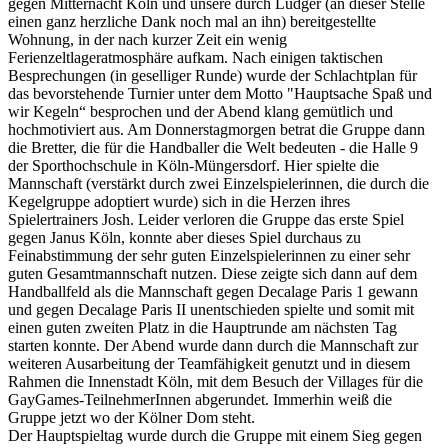
gegen Mitternacht Köln und unsere durch Ludger (an dieser Stelle
einen ganz herzliche Dank noch mal an ihn) bereitgestellte
Wohnung, in der nach kurzer Zeit ein wenig
Ferienzeltlageratmosphäre aufkam. Nach einigen taktischen
Besprechungen (in geselliger Runde) wurde der Schlachtplan für
das bevorstehende Turnier unter dem Motto "Hauptsache Spaß und
wir Kegeln“ besprochen und der Abend klang gemütlich und
hochmotiviert aus. Am Donnerstagmorgen betrat die Gruppe dann
die Bretter, die für die Handballer die Welt bedeuten - die Halle 9
der Sporthochschule in Köln-Müngersdorf. Hier spielte die
Mannschaft (verstärkt durch zwei Einzelspielerinnen, die durch die
Kegelgruppe adoptiert wurde) sich in die Herzen ihres
Spielertrainers Josh. Leider verloren die Gruppe das erste Spiel
gegen Janus Köln, konnte aber dieses Spiel durchaus zu
Feinabstimmung der sehr guten Einzelspielerinnen zu einer sehr
guten Gesamtmannschaft nutzen. Diese zeigte sich dann auf dem
Handballfeld als die Mannschaft gegen Decalage Paris 1 gewann
und gegen Decalage Paris II unentschieden spielte und somit mit
einen guten zweiten Platz in die Hauptrunde am nächsten Tag
starten konnte. Der Abend wurde dann durch die Mannschaft zur
weiteren Ausarbeitung der Teamfähigkeit genutzt und in diesem
Rahmen die Innenstadt Köln, mit dem Besuch der Villages für die
GayGames-TeilnehmerInnen abgerundet. Immerhin weiß die
Gruppe jetzt wo der Kölner Dom steht.
Der Hauptspieltag wurde durch die Gruppe mit einem Sieg gegen