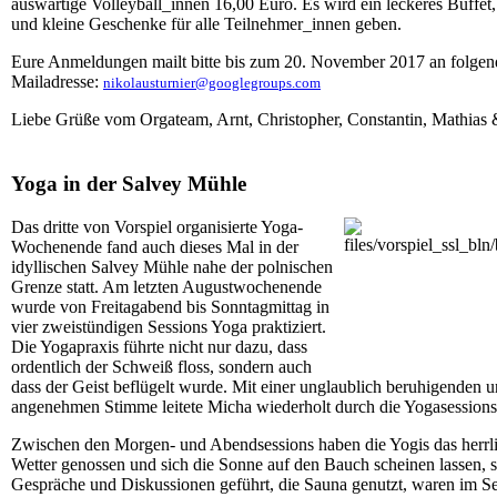
auswärtige Volleyball_innen 16,00 Euro. Es wird ein leckeres Buffet
und kleine Geschenke für alle Teilnehmer_innen geben.
Eure Anmeldungen mailt bitte bis zum 20. November
2017
an folgen
Mailadresse:
nikolausturnier
@googlegroups.com
Liebe Grüße vom Orgateam, Arnt, Christopher, Constantin, Mathias 
Yoga in der Salvey Mühle
Das dritte von Vorspiel organisierte Yoga-
Wochenende fand auch dieses Mal in der
idyllischen Salvey Mühle nahe der polnischen
Grenze statt. Am letzten Augustwochenende
wurde von Freitagabend bis Sonntagmittag in
vier zweistündigen Sessions Yoga praktiziert.
Die Yogapraxis führte nicht nur dazu, dass
ordentlich der Schweiß floss, sondern auch
dass der Geist beflügelt wurde. Mit einer unglaublich beruhigenden 
angenehmen Stimme leitete Micha wiederholt durch die Yogasessions
Zwischen den Morgen- und Abendsessions haben die Yogis das herrl
Wetter genossen und sich die Sonne auf den Bauch scheinen lassen,
Gespräche und Diskussionen geführt, die Sauna genutzt, waren im S