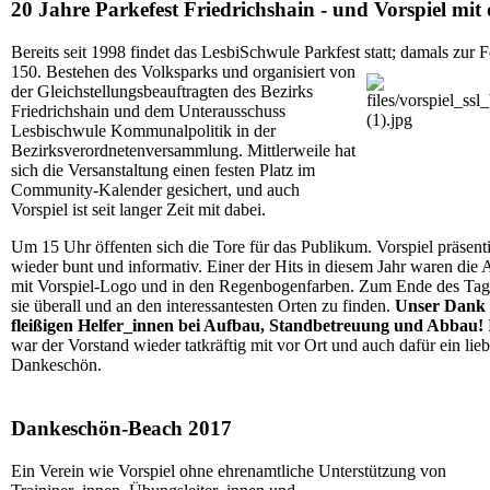
20 Jahre Parkefest Friedrichshain - und Vorspiel mit
Bereits seit 1998 findet das LesbiSchwule Parkfest statt; damals zur F
150. Bestehen des Volksparks und organisiert
von
der Gleichstellungsbeauftragten des Bezirks
Friedrichshain
und dem Unterausschuss
Lesbischwule Kommunalpolitik in der
Bezirksverordnetenversammlung. Mittlerweile hat
sich die Versanstaltung einen festen Platz im
Community-Kalender gesichert, und auch
Vorspiel ist seit langer Zeit mit dabei.
Um 15 Uhr öffenten sich die Tore für das Publikum. Vorspiel präsenti
wieder bunt und informativ. Einer der Hits in diesem Jahr waren die 
mit Vorspiel-Logo und in den Regenbogenfarben. Zum Ende des Ta
sie überall und an den interessantesten Orten zu finden.
Unser Dank g
fleißigen Helfer_innen bei Aufbau, Standbetreuung und Abbau!
war der Vorstand wieder tatkräftig mit vor Ort und auch dafür ein lie
Dankeschön.
Dankeschön-Beach 2017
Ein Verein wie Vorspiel ohne ehrenamtliche Unterstützung von