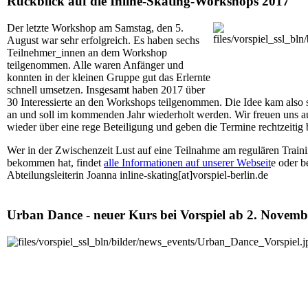
Rückblick auf die Inline-Skating-Workshops 2017
Der letzte Workshop am Samstag, den 5.
August war sehr erfolgreich. Es haben sechs
Teilnehmer_innen an dem Workshop
teilgenommen. Alle waren Anfänger und
konnten in der kleinen Gruppe gut das Erlernte
schnell umsetzen. Insgesamt haben 2017 über
30 Interessierte an den Workshops teilgenommen. Die Idee kam also 
an und soll im kommenden Jahr wiederholt werden. Wir freuen uns 
wieder über eine rege Beteiligung und geben die Termine rechtzeitig
Wer in der Zwischenzeit Lust auf eine Teilnahme am regulären Train
bekommen hat, findet
alle Informationen auf unserer Webseit
e oder b
Abteilungsleiterin Joanna inline-skating[at]vorspiel-berlin.de
Urban Dance - neuer Kurs bei Vorspiel ab 2. Novemb