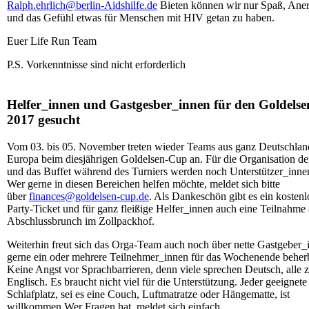
Ralph.ehrlich@berlin-Aidshilfe.de
Bieten können wir nur Spaß, Ane
und das Gefühl etwas für Menschen mit HIV getan zu haben.
Euer Life Run Team
P.S. Vorkenntnisse sind nicht erforderlich
Helfer_innen und Gastgesber_innen für den Goldels
2017 gesucht
Vom 03. bis 05. November treten wieder Teams aus ganz Deutschlan
Europa beim diesjährigen Goldelsen-Cup an. Für die Organisation de
und das Buffet während des Turniers werden noch Unterstützer_inne
Wer gerne in diesen Bereichen helfen möchte, meldet sich bitte
über
finances@goldelsen-cup.de
. Als Dankeschön gibt es ein kostenl
Party-Ticket und für ganz fleißige Helfer_innen auch eine Teilnahme
Abschlussbrunch im Zollpackhof.
Weiterhin freut sich das Orga-Team auch noch über nette Gastgeber_
gerne ein oder mehrere Teilnehmer_innen für das Wochenende beher
Keine Angst vor Sprachbarrieren, denn viele sprechen Deutsch, alle 
Englisch. Es braucht nicht viel für die Unterstützung. Jeder geeignete
Schlafplatz, sei es eine Couch, Luftmatratze oder Hängematte, ist
willkommen.Wer Fragen hat, meldet sich einfach