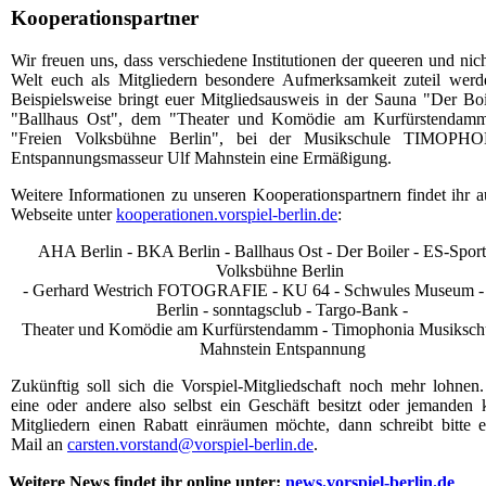
Kooperationspartner
Wir freuen uns, dass verschiedene Institutionen der queeren und nic
Welt euch als Mitgliedern besondere Aufmerksamkeit zuteil werde
Beispielsweise bringt euer Mitgliedsausweis in der Sauna "Der Bo
"Ballhaus Ost", dem "Theater und Komödie am Kurfürstendamm
"Freien Volksbühne Berlin", bei der Musikschule TIMOPH
Entspannungsmasseur Ulf Mahnstein eine Ermäßigung.
Weitere Informationen zu unseren Kooperationspartnern findet ihr a
Webseite unter
kooperationen.vorspiel-berlin.de
:
AHA Berlin - BKA Berlin - Ballhaus Ost - Der Boiler - ES-Sport 
Volksbühne Berlin
- Gerhard Westrich FOTOGRAFIE - KU 64 - Schwules Museum - 
Berlin - sonntagsclub - Targo-Bank -
Theater und Komödie am Kurfürstendamm - Timophonia Musikschu
Mahnstein Entspannung
Zukünftig soll sich die Vorspiel-Mitgliedschaft noch mehr lohnen.
eine oder andere also selbst ein Geschäft besitzt oder jemanden 
Mitgliedern einen Rabatt einräumen möchte, dann schreibt bitte 
Mail an
carsten.vorstand@vorspiel-berlin.de
.
Weitere News findet ihr online unter:
news.vorspiel-berlin.de