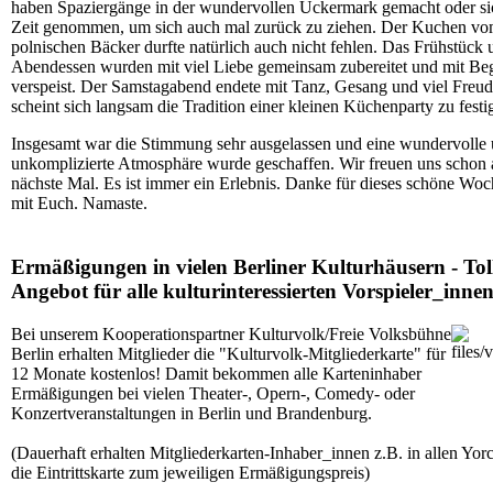
haben Spaziergänge in der wundervollen Uckermark gemacht oder si
Zeit genommen, um sich auch mal zurück zu ziehen. Der Kuchen v
polnischen Bäcker durfte natürlich auch nicht fehlen. Das Frühstück 
Abendessen wurden mit viel Liebe gemeinsam zubereitet und mit Be
verspeist. Der Samstagabend endete mit Tanz, Gesang und viel Freud
scheint sich langsam die Tradition einer kleinen Küchenparty zu festi
Insgesamt war die Stimmung sehr ausgelassen und eine wundervolle
unkomplizierte Atmosphäre wurde geschaffen. Wir freuen uns schon 
nächste Mal. Es ist immer ein Erlebnis. Danke für dieses schöne Wo
mit Euch. Namaste.
Ermäßigungen in vielen Berliner Kulturhäusern - Tol
Angebot für alle kulturinteressierten Vorspieler_inne
Bei unserem Kooperationspartner Kulturvolk/Freie Volksbühne
Berlin erhalten Mitglieder die "Kulturvolk-Mitgliederkarte" für
12 Monate kostenlos! Damit bekommen alle Karteninhaber
Ermäßigungen bei vielen Theater-, Opern-, Comedy- oder
Konzertveranstaltungen in Berlin und Brandenburg.
(Dauerhaft erhalten Mitgliederkarten-Inhaber_innen z.B. in allen Yo
die Eintrittskarte zum jeweiligen Ermäßigungspreis)