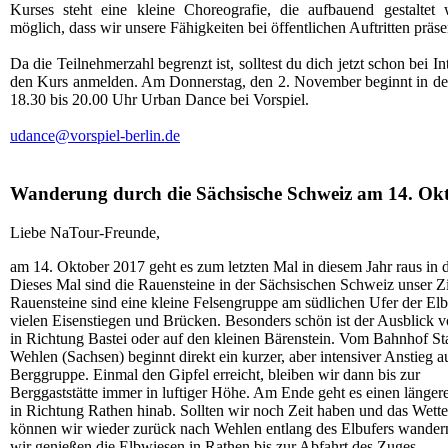
Kurses steht eine kleine Choreografie, die aufbauend gestaltet 
möglich, dass wir unsere Fähigkeiten bei öffentlichen Auftritten präse
Da die Teilnehmerzahl begrenzt ist, solltest du dich jetzt schon bei In
den Kurs anmelden. Am Donnerstag, den 2. November beginnt in de
18.30 bis 20.00 Uhr Urban Dance bei Vorspiel.
udance@vorspiel-berlin.de
Wanderung durch die Sächsische Schweiz am 14. Ok
Liebe NaTour-Freunde,
am 14. Oktober 2017 geht es zum letzten Mal in diesem Jahr raus in d
Dieses Mal sind die Rauensteine in der Sächsischen Schweiz unser Zi
Rauensteine sind eine kleine Felsengruppe am südlichen Ufer der Elb
vielen Eisenstiegen und Brücken. Besonders schön ist der Ausblick 
in Richtung Bastei oder auf den kleinen Bärenstein. Vom Bahnhof St
Wehlen (Sachsen) beginnt direkt ein kurzer, aber intensiver Anstieg a
Berggruppe. Einmal den Gipfel erreicht, bleiben wir dann bis zur
Berggaststätte immer in luftiger Höhe. Am Ende geht es einen länger
in Richtung Rathen hinab. Sollten wir noch Zeit haben und das Wetter
können wir wieder zurück nach Wehlen entlang des Elbufers wander
wir genießen die Elbwiesen in Rathen bis zur Abfahrt des Zuges.