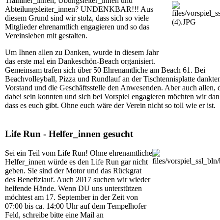
Traininer_innen, Übungsleiter_innen und
Abteilungsleiter_innen? UNDENKBAR!!! Aus
diesem Grund sind wir stolz, dass sich so viele
Mitglieder ehrenamtlich engagieren und so das
Vereinsleben mit gestalten.
Um Ihnen allen zu Danken, wurde in diesem Jahr
das erste mal ein Dankeschön-Beach organisiert.
Gemeinsam trafen sich über 50 Ehrenamtliche am Beach 61. Bei
Beachvolleyball, Pizza und Rundlauf an der Tischtennisplatte dankte
Vorstand und die Geschäftsstelle den Anwesenden. Aber auch allen, d
dabei sein konnten und sich bei Vorspiel engagieren möchten wir dan
dass es euch gibt. Ohne euch wäre der Verein nicht so toll wie er ist.
Life Run - Helfer_innen gesucht
Sei ein Teil vom Life Run! Ohne ehrenamtliche
Helfer_innen würde es den Life Run gar nicht
geben. Sie sind der Motor und das Rückgrat
des Benefizlauf. Auch 2017 suchen wir wieder
helfende Hände. Wenn DU uns unterstützen
möchtest am 17. September in der Zeit von
07:00 bis ca. 14:00 Uhr auf dem Tempelhofer
Feld, schreibe bitte eine Mail an