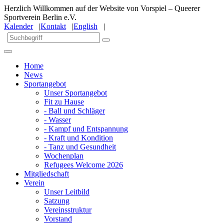
Herzlich Willkommen auf der Website von Vorspiel – Queerer
Sportverein Berlin e.V.
Kalender
|
Kontakt
|
English
|
Home
News
Sportangebot
Unser Sportangebot
Fit zu Hause
- Ball und Schläger
- Wasser
- Kampf und Entspannung
- Kraft und Kondition
- Tanz und Gesundheit
Wochenplan
Refugees Welcome 2026
Mitgliedschaft
Verein
Unser Leitbild
Satzung
Vereinsstruktur
Vorstand