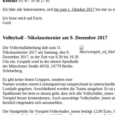
Kontakt
: 0176 / 78 56 27 81
Ich bitte alle Interessierten, sich
bis zum 1. Oktober 2017
bei mir zu 
Ich freue mich auf Euch,
Gerd
Volleyball - Nikolausturnier am 9. Dezember 2017
Die Volleyballabteilung lädt zum 11.
Nikolausturnier 2017 am Samstag, den 9.
Dezember 2017, in der Zeit von 9.30 bis 19.30
Uhr ein. Gespielt wird in der oberen Sporthalle
der Münchener Straße 49/50, 10779 Berlin-
Schöneberg.
Es gibt keine festen Gruppen, sondern eure
Namen werden eurem Leistungsniveau entsprechend in unterschiedli
Lostöpfe gegeben. Anschließend werden die Teams ausgelost. Es ist 
Spaßturnier bei dem es darum geht, dass sich alle Volleyballer_innen
Vorspiel besser kennenlernen. Auch auswärtige Volleyballer_innen si
herzlich eingeladen sich anzumelden.
Die Startgebühr für Vorspiel-Volleyballer_innen beträgt 12,00 Euro, f