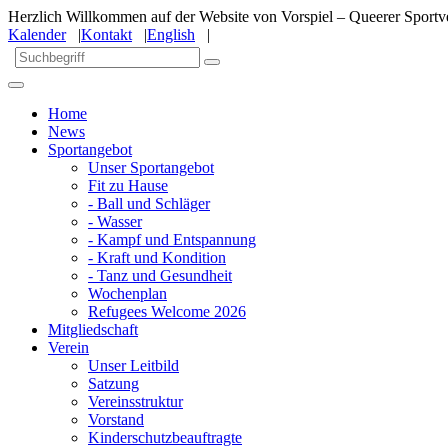
Herzlich Willkommen auf der Website von Vorspiel – Queerer Sportve
Kalender
|
Kontakt
|
English
|
Home
News
Sportangebot
Unser Sportangebot
Fit zu Hause
- Ball und Schläger
- Wasser
- Kampf und Entspannung
- Kraft und Kondition
- Tanz und Gesundheit
Wochenplan
Refugees Welcome 2026
Mitgliedschaft
Verein
Unser Leitbild
Satzung
Vereinsstruktur
Vorstand
Kinderschutzbeauftragte