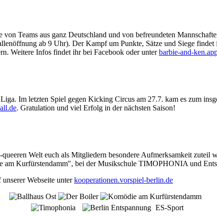
ahme von Teams aus ganz Deutschland und von befreundeten Mannschafte
allenöffnung ab 9 Uhr). Der Kampf um Punkte, Sätze und Siege findet
rn. Weitere Infos findet ihr bei Facebook oder unter
barbie-and-ken.ap
 Liga. Im letzten Spiel gegen Kicking Circus am 27.7. kam es zum insge
all.de
. Gratulation und viel Erfolg in der nächsten Saison!
t-queeren Welt euch als Mitgliedern besondere Aufmerksamkeit zuteil w
die am Kurfürstendamm", bei der Musikschule TIMOPHONIA und Ents
f unserer Webseite unter
kooperationen.vorspiel-berlin.de
ES-Sport