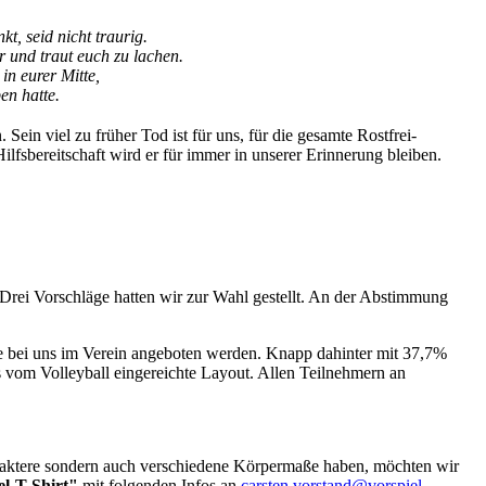
t, seid nicht traurig.
ir und traut euch zu lachen.
 in eurer Mitte,
en hatte.
ein viel zu früher Tod ist für uns, für die gesamte Rostfrei-
lfsbereitschaft wird er für immer in unserer Erinnerung bleiben.
. Drei Vorschläge hatten wir zur Wahl gestellt. An der Abstimmung
ie bei uns im Verein angeboten werden. Knapp dahinter mit 37,7%
s vom Volleyball eingereichte Layout. Allen Teilnehmern an
haraktere sondern auch verschiedene Körpermaße haben, möchten wir
el-T-Shirt"
mit folgenden Infos an
carsten.vorstand@vorspiel-