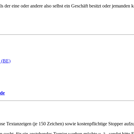
lls der eine oder andere also selbst ein Geschäft besitzt oder jemanden
 (BE)
.de
lose Textanzeigen (je 150 Zeichen) sowie kostenpflichtige Stopper aufz
n sucht, für ein anstehendes Turnier werben möchte u. ä., sendet bitte