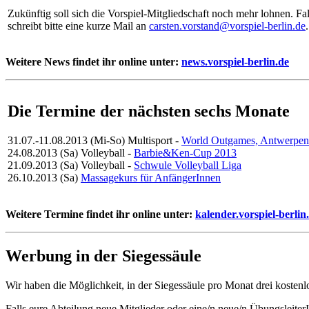
Zukünftig soll sich die Vorspiel-Mitgliedschaft noch mehr lohnen. Fa
schreibt bitte eine kurze Mail an
carsten.vorstand@vorspiel-berlin.de
.
Weitere News findet ihr online unter:
news.vorspiel-berlin.de
Die Termine der nächsten sechs Monate
31.07.-11.08.2013 (Mi-So)
Multisport
-
World Outgames, Antwerpen
24.08.2013 (Sa)
Volleyball
-
Barbie&Ken-Cup 2013
21.09.2013 (Sa)
Volleyball
-
Schwule Volleyball Liga
26.10.2013 (Sa)
Massagekurs für AnfängerInnen
Weitere Termine findet ihr online unter:
kalender.vorspiel-berlin
Werbung in der Siegessäule
Wir haben die Möglichkeit, in der Siegessäule pro Monat drei kosten
Falls eure Abteilung neue Mitglieder oder eine/n neue/n ÜbungsleiterI