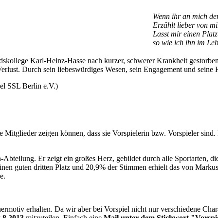
Wenn ihr an mich denk
Erzählt lieber von m
Lasst mir einen Platz
so wie ich ihn im Leb
skollege Karl-Heinz-Hasse nach kurzer, schwerer Krankheit gestorben. S
 Verlust. Durch sein liebeswürdiges Wesen, sein Engagement und seine Hi
l SSL Berlin e.V.)
 Mitglieder zeigen können, dass sie Vorspielerin bzw. Vorspieler sind
teilung. Er zeigt ein großes Herz, gebildet durch alle Sportarten, d
 Einen guten dritten Platz und 20,9% der Stimmen erhielt das von Marku
e.
nermotiv erhalten. Da wir aber bei Vorspiel nicht nur verschiedene C
.8.2013
mitzuteilen. Einfach eine
Mail unter dem Stichwort "Vorspi