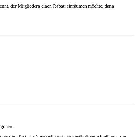
 kennt, der Mitgliedern einen Rabatt einräumen möchte, dann
ugeben.
 Fotos und Text ‑ in Absprache mit den zuständigen Abteilungs- und