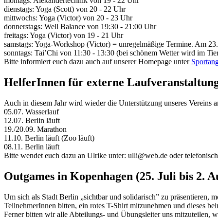
montags: Alexandertechnik von 19 - 22 Uhr
dienstags: Yoga (Scott) von 20 - 22 Uhr
mittwochs: Yoga (Victor) von 20 - 23 Uhr
donnerstags: Well Balance von 19:30 - 21:00 Uhr
freitags: Yoga (Victor) von 19 - 21 Uhr
samstags: Yoga-Workshop (Victor) = unregelmäßige Termine. Am 23.05
sonntags: Tai’Chi von 11:30 - 13:30 (bei schönem Wetter wird im Tier
Bitte informiert euch dazu auch auf unserer Homepage unter
Sportan
HelferInnen für externe Laufveranstaltun
Auch in diesem Jahr wird wieder die Unterstützung unseres Vereins a
05.07. Wasserlauf
12.07. Berlin läuft
19./20.09. Marathon
11.10. Berlin läuft (Zoo läuft)
08.11. Berlin läuft
Bitte wendet euch dazu an Ulrike unter: ulli@web.de oder telefonisc
Outgames in Kopenhagen (25. Juli bis 2. A
Um sich als Stadt Berlin „sichtbar und solidarisch” zu präsentieren,
TeilnehmerInnen bitten, ein rotes T-Shirt mitzunehmen und dieses bei
Ferner bitten wir alle Abteilungs- und Übungsleiter uns mitzuteilen,