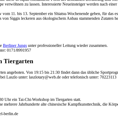
uppe verwöhnen zu lassen. Interessierte Neueinsteiger werden nach eine
vom 11. bis 13. September ein Shiatsu-Wochenende geben, für das es n
 von Siggis leckeren aus ökologischem Anbau stammenden Zutaten her
re
Berliner Jungs
unter professioneller Leitung wieder zusammen.
 unter: 0171/8991957
m Tiergarten
ten angeboten. Von 19:15 bis 21:30 findet dann das übliche Sportprog
r bei Laszlo unter: laszlotary@web.de oder telefonisch unter: 70223113
30 Uhr ein Tai-Chi-Workshop im Tiergarten statt.
 mehrere Jahrhunderte alte chinesische Kampfkunsttechnik, die Körper
l-berlin.de