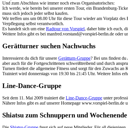
Und zum Abschluss wie immer noch etwas Organisatorisches:
Ich werde, wie bereits bei unserer ersten Tour, ein Brandenburg-Tick
muss sich jedoch jeder selbst kaufen.
Wir treffen uns um 08.00 Uhr für diese Tour wieder am Vorplatz des 
Verpflegung selbst verantwortlich.
Es handelt sich um eine
Radtour von Vorspiel
, daher bitte ich euch, 
Weitere Infos gibt es bei manfred.vorstand@vorspiel-berlin.de oder 
Gerätturner suchen Nachwuchs
Interessierst du dich für unsere
Gerätturn-Gruppe
? Bei uns findest du
aber auch für die Fortgeschrittenen schweißtreibend und durch anspr
Turnen fördert die allgemeine Fitness und sorgt für den Zuwachs an K
Trainiert wird donnerstags von 19:30 bis 21:45 Uhr. Weitere Infos er
Line-Dance-Gruppe
Seit dem 11. Mai 2009 trainiert die
Line-Dance-Gruppe
unter profess
Nähere Infos gibt es auf unserer Homepage www.vorspiel-berlin.de un
Shiatsu zum Schnuppern und Wochenende
Die
Shiatsu-Gruppe
freut sich auf neue Mitglieder. Für all diejenige