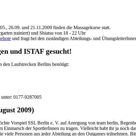
., 26.09. und 21.11.2009 finden die Massagekurse statt.
garten trainiert) und Shiatsu von 18 - 22 Uhr
gebote
und fragt bei den zuständigen Abteilungs- und ÜbungsleiterInne
gen und ISTAF gesucht!
n den Laufstrecken Berlins benötigt:
h unter: 0177-9287005
ugust 2009)
 möchte Vorspiel SSL Berlin e. V. auf Anregung von team berlin, Regen
m Einmarsch der SportlerInnen zu tragen. Vielleicht habt ihr ja noch d
 wie viele Personen aus jeder Abteilung an den Outgames teilnehmen. B