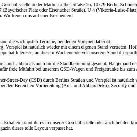
eschäftsstelle in der Martin-Luther-Straße 56, 10779 Berlin-Schöneberg,
U 7 (Bayerischer Platz oder Eisenacher Straße), U 4 (Viktoria-Luise-Pl
. Wir freuen uns auf euer Erscheinen!
sind die wichtigsten Termine, bei denen Vorspiel dabei ist:
g. Vorspiel ist natürlich wieder mit einem eigenen Stand vertreten. Ho
ppe hat Interesse, an diesem Wochenende vor unserem Stand ihr sportli
auf- und -abbau als auch für die Standbetreuung gesucht. Hat jemand 
für freie Mitfahrt bei unserem CSD-Wagen und Freigetränke bis zum Ab
er-Street-Day (CSD) durch Berlins Straßen und Vorspiel ist natürlich 
e bei den Bereichen Vorbereitung (Auf- und Abbau/Deko), Security und 
 Erhalten könnt ihr es in unserer Geschäftsstelle oder auch bei den 
azin dieses tolle Layout verpasst hat.