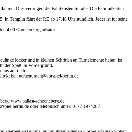
ahren. Dies verringert die Fahrtkosten für alle. Die Fahrradkarten
In Templin fährt der RE ab 17.48 Uhr stündlich. Jeder ist für seine
hlen 4,00 € an den Organisator.
eulinge locker und in kleinen Schritten an Turnelemente heran, ist
eht der Spaß im Vordergrund.
 uns auf dich!
irekt bei: geraetturnen@vorspiel-berlin.de
eberg: www.pallast-schoeneberg.de
spiel-berlin.de oder telefonisch unter: 0177-1974287
idianarbeit erst einmal nur an ihrem eigenen Körper erfahren wollen,