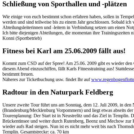
Schließung von Sporthallen und -plätzen
Wie einige von euch bestimmt schon erfahren haben, sollen in Tempel
werden und sind teilweise bis zu einem Jahr geschlossen. Sobald ic
Abteilungsleiterinnen und -leitern in Verbindung setzen um einen Not
Ich bitte diejenigen Abteilungen, die momentan ihre Trainingszeiten ni
Konni (Sportbetrieb)
Fitness bei Karl am 25.06.2009 fällt aus!
Kommt zum CSD auf der Spree! Am 25.06. 2009 gibt es wieder den C
diesem Abend einzuschiffen, fällt Karls Fitnesstraining aus! Stattdes
bestimmt freuen.
Näheres zur Ticketbuchung usw. findet Ihr auf
www.regenbogenflotte
Radtour in den Naturpark Feldberg
Unsere zweite Tour führt uns am Sonntag, dem 12. Juli 2009, in den 
(Brandenburg/Mecklenburg Vorpommern) und liegt etwas abseits der 
Tourenplanung: Der Start ist in Neustrelitz und das Ziel in Templi
Brückentinsee und weiter durch Rutenberg, Beenz und Mechow zur Krüs
wieder aufs Rad steigen. Nun ist es nicht mehr weit bis nach Thoms
Templin. Gesamtstrecke: ca. 70 km