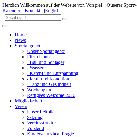
Herzlich Willkommen auf der Website von Vorspiel – Queerer Sportve
Kalender
|
Kontakt
|
English
|
Home
News
Sportangebot
Unser Sportangebot
Fit zu Hause
- Ball und Schläger
- Wasser
- Kampf und Entspannung
- Kraft und Kondition
- Tanz und Gesundheit
Wochenplan
Refugees Welcome 2026
Mitgliedschaft
Verein
Unser Leitbild
Satzung
Vereinsstruktur
Vorstand
Kinderschutzbeauftragte