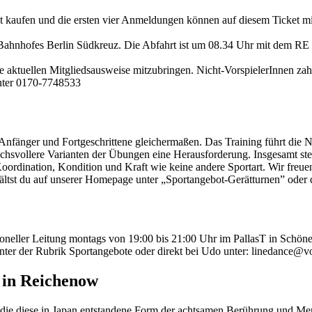
et kaufen und die ersten vier Anmeldungen können auf diesem Ticket mitf
Bahnhofes Berlin Südkreuz. Die Abfahrt ist um 08.34 Uhr mit dem RE 5. 
die aktuellen Mitgliedsausweise mitzubringen. Nicht-VorspielerInnen za
unter 0170-7748533
 Anfänger und Fortgeschrittene gleichermaßen. Das Training führt die N
uchsvollere Varianten der Übungen eine Herausforderung. Insgesamt st
oordination, Kondition und Kraft wie keine andere Sportart. Wir freuen
hältst du auf unserer Homepage unter „Sportangebot-Gerätturnen” oder d
ioneller Leitung montags von 19:00 bis 21:00 Uhr im PallasT in Schön
ter der Rubrik Sportangebote oder direkt bei Udo unter: linedance@vor
 in Reichenow
n, die diese in Japan entstandene Form der achtsamen Berührung und Mer