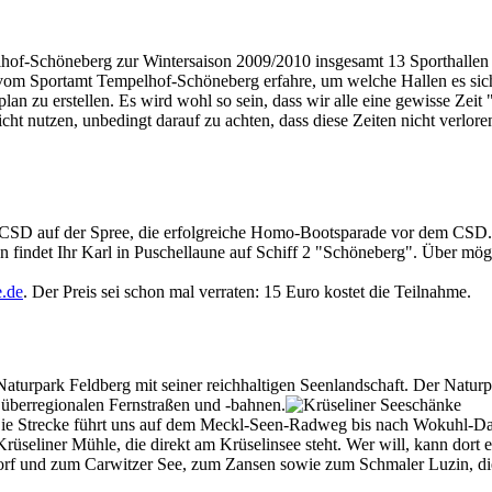
hof-Schöneberg zur Wintersaison 2009/2010 insgesamt 13 Sporthallen un
h vom Sportamt Tempelhof-Schöneberg erfahre, um welche Hallen es si
plan zu erstellen. Es wird wohl so sein, dass wir alle eine gewisse Z
cht nutzen, unbedingt darauf zu achten, dass diese Zeiten nicht verlore
SD auf der Spree, die erfolgreiche Homo-Bootsparade vor dem CSD. U
sen findet Ihr Karl in Puschellaune auf Schiff 2 "Schöneberg". Über mög
.de
. Der Preis sei schon mal verraten: 15 Euro kostet die Teilnahme.
Naturpark Feldberg mit seiner reichhaltigen Seenlandschaft. Der Naturp
überregionalen Fernstraßen und -bahnen.
n. Die Strecke führt uns auf dem Meckl-Seen-Radweg bis nach Wokuhl-
eliner Mühle, die direkt am Krüselinsee steht. Wer will, kann dort ei
dorf und zum Carwitzer See, zum Zansen sowie zum Schmaler Luzin, die