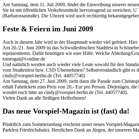
Am Samstag, dem 11. Juli 2009, findet die Einweihung unserer neuen G
Sie ist mit öffentlichen Verkehrsmitteln hervorragend zu erreichen: 
(Barbarossastraße). Die Uhrzeit wird noch rechtzeitig bekanntgegeben
Feste & Feiern im Juni 2009
Auch in diesem Jahr wird in der Hauptstadt wieder viel gefeiert. Hier 
Am 20./21. Juni 2009 ist das Schwullesbischen Stadtfest in Schöneber
repräsentieren. Dafür benötigen wir eure Hilfe: Welche Abteilung/Gru
tomrogat@t-online.de
Und natürlich werden auch wieder viele Leute sowohl für den Stand
vom Straßenfest bzw. CSD Übernehmen? Selbstverständlich gibt es da
cindy@vorspiel-berlin.de (Tel. 44057740)
Am Samstag, dem 27. Juni 2009, zieht dann die Parade zum Christoph
erhält Fahrtickets zum Preis von 20,- Eur pro Person. Diejenigen, di
wendet euch bitte an cindy@vorspiel-berlin.de (Tel. 44057740).
Vielen Dank an alle fleißigen HelferInnen!
Das neue Vorspiel-Magazin ist (fast) da!
Pünktlich zum Sommeranfang erscheint unser neues Vorspiel-Magazin.
Parkfest Friedrichshain). Herzlichen Dank an Jürgen, der unserem Mag