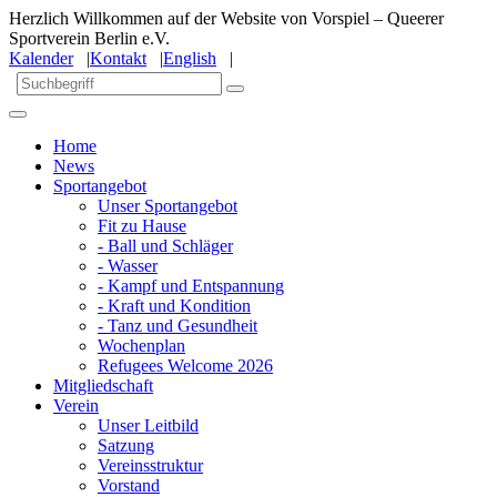
Herzlich Willkommen auf der Website von Vorspiel – Queerer
Sportverein Berlin e.V.
Kalender
|
Kontakt
|
English
|
Home
News
Sportangebot
Unser Sportangebot
Fit zu Hause
- Ball und Schläger
- Wasser
- Kampf und Entspannung
- Kraft und Kondition
- Tanz und Gesundheit
Wochenplan
Refugees Welcome 2026
Mitgliedschaft
Verein
Unser Leitbild
Satzung
Vereinsstruktur
Vorstand