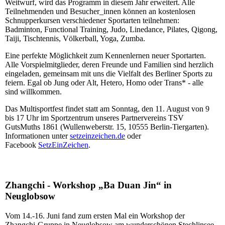
Weitwurf, wird das Programm in diesem Jahr erweitert. Alle
Teilnehmenden und Besucher_innen können an kostenlosen
Schnupperkursen verschiedener Sportarten teilnehmen:
Badminton, Functional Training, Judo, Linedance, Pilates, Qigong,
Taiji, Tischtennis, Völkerball, Yoga, Zumba.
Eine perfekte Möglichkeit zum Kennenlernen neuer Sportarten.
Alle Vorspielmitglieder, deren Freunde und Familien sind herzlich
eingeladen, gemeinsam mit uns die Vielfalt des Berliner Sports zu
feiern. Egal ob Jung oder Alt, Hetero, Homo oder Trans* - alle
sind willkommen.
Das Multisportfest findet statt am Sonntag, den 11. August von 9
bis 17 Uhr im Sportzentrum unseres Partnervereins TSV
GutsMuths 1861 (Wullenweberstr. 15, 10555 Berlin-Tiergarten).
Informationen unter
setzeinzeichen.de
oder
Facebook
SetzEinZeichen
.
Zhangchi - Workshop „Ba Duan Jin“ in
Neuglobsow
Vom 14.-16. Juni fand zum ersten Mal ein Workshop der
Zhangchi-Gruppe in Neuglobsow am wunderschönen Stechlinsee