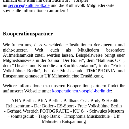
Einfach eine Mail mit dem Stichwort "Vorspiel"
an
service@kulturvolk.de
und die Kulturvolk-Mitgliederkarte
sowie alle Informationen anfordern!
Kooperationspartner
Wir freuen uns, dass verschiedene Institutionen der queeren und
nicht-queeren Welt euch als Mitgliedern besondere
Aufmerksamkeit zuteil werden lassen. Beispielsweise bringt euer
Mitgliedsausweis in der Sauna "Der Boiler", dem "Ballhaus Ost",
dem "Theater und Komödie am Kurfürstendamm", in der "Freien
Volksbühne Berlin", bei der Musikschule TIMOPHONIA und
Entspannungsmasseur Ulf Mahnstein eine Ermäßigung.
Weitere Informationen zu unseren Kooperationspartnern findet ihr
auf unserer Webseite unter
kooperationen.vorspiel-berlin.de
:
AHA Berlin - BKA Berlin - Ballhaus Ost - Body & Health
Rehazentrum - Der Boiler - ES-Sport - Freie Volksbühne Berlin
- Gerhard Westrich FOTOGRAFIE - KU 64 - Schwules Museum
- sonntagsclub - Targo-Bank - Timophonia Musikschule - Ulf
Mahnstein Entspannung