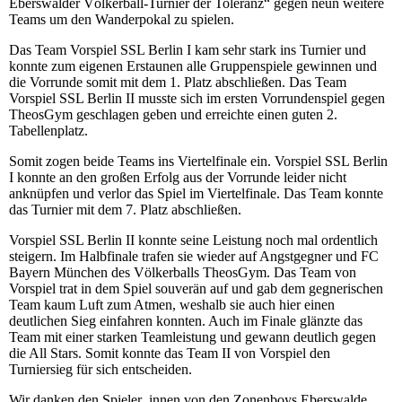
Eberswalder Völkerball-Turnier der Toleranz“ gegen neun weitere
Teams um den Wanderpokal zu spielen.
Das Team Vorspiel SSL Berlin I kam sehr stark ins Turnier und
konnte zum eigenen Erstaunen alle Gruppenspiele gewinnen und
die Vorrunde somit mit dem 1. Platz abschließen. Das Team
Vorspiel SSL Berlin II musste sich im ersten Vorrundenspiel gegen
TheosGym geschlagen geben und erreichte einen guten 2.
Tabellenplatz.
Somit zogen beide Teams ins Viertelfinale ein. Vorspiel SSL Berlin
I konnte an den großen Erfolg aus der Vorrunde leider nicht
anknüpfen und verlor das Spiel im Viertelfinale. Das Team konnte
das Turnier mit dem 7. Platz abschließen.
Vorspiel SSL Berlin II konnte seine Leistung noch mal ordentlich
steigern. Im Halbfinale trafen sie wieder auf Angstgegner und FC
Bayern München des Völkerballs TheosGym. Das Team von
Vorspiel trat in dem Spiel souverän auf und gab dem gegnerischen
Team kaum Luft zum Atmen, weshalb sie auch hier einen
deutlichen Sieg einfahren konnten. Auch im Finale glänzte das
Team mit einer starken Teamleistung und gewann deutlich gegen
die All Stars. Somit konnte das Team II von Vorspiel den
Turniersieg für sich entscheiden.
Wir danken den Spieler_innen von den Zonenboys Eberswalde