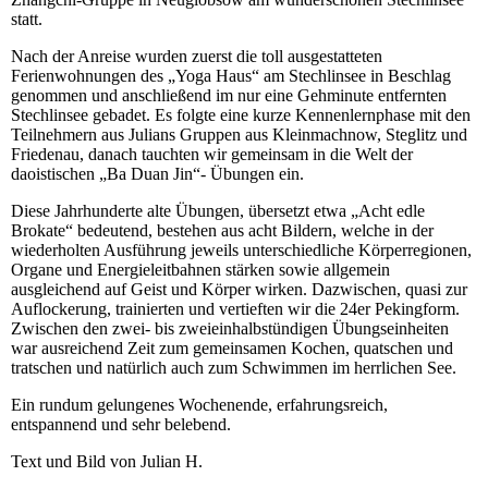
statt.
Nach der Anreise wurden zuerst die toll ausgestatteten
Ferienwohnungen des „Yoga Haus“ am Stechlinsee in Beschlag
genommen und anschließend im nur eine Gehminute entfernten
Stechlinsee gebadet. Es folgte eine kurze Kennenlernphase mit den
Teilnehmern aus Julians Gruppen aus Kleinmachnow, Steglitz und
Friedenau, danach tauchten wir gemeinsam in die Welt der
daoistischen „Ba Duan Jin“- Übungen ein.
Diese Jahrhunderte alte Übungen, übersetzt etwa „Acht edle
Brokate“ bedeutend, bestehen aus acht Bildern, welche in der
wiederholten Ausführung jeweils unterschiedliche Körperregionen,
Organe und Energieleitbahnen stärken sowie allgemein
ausgleichend auf Geist und Körper wirken. Dazwischen, quasi zur
Auflockerung, trainierten und vertieften wir die 24er Pekingform.
Zwischen den zwei- bis zweieinhalbstündigen Übungseinheiten
war ausreichend Zeit zum gemeinsamen Kochen, quatschen und
tratschen und natürlich auch zum Schwimmen im herrlichen See.
Ein rundum gelungenes Wochenende, erfahrungsreich,
entspannend und sehr belebend.
Text und Bild von Julian H.