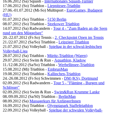
16.06.2012 (Sa)
Squash
-
Internationales Squash-Turnier
17.06.2012 (So)
Triathlon
-
Liepnitzsee-Triathlin
27.06.-01.07.2012 (Mi-So)
Multisport
-
EuroGames, Budapest
(HU)
01.07.2012 (So)
Triathlon
-
5150 Berlin
08.07.2012 (So)
Triathlon
-
Storkower Triathlon
14.07.2012 (Sa)
Radwandern
-
Tour 4 - "Zum Baden an die Seen
rund um den Müggelsee"
20.-22.07.2012 (Fr-So)
Tennis
-
2. Checkpoint Open im Tennis
21./22.07.2012 (Sa/So)
Triathlon
-
Leipziger Triathlon
21.07.2012 (Sa)
Volleyball
-
Spieltag in der schwul-lesbischen
Volleyball-Liga
28.07.2012 (Sa)
Triathlon
-
Müritz-Triathlon (Waren)
29.07.2012 (So)
Swim & Run
-
Aquathlon, Kladow
11./12.08.2012 (Sa/So)
Triathlon
-
Werbellinsee-Triathlon
15.08.2012 (Mi)
Triathlon
-
EmbrunMan
19.08.2012 (So)
Triathlon
-
Kallinchen-Triathlon
24.-26.08.2012 (Fr-So)
Schwimmen
-
DM (KS), Dortmund
02.09.2012 (So)
Radwandern
-
Tour 5 - "Fläming - Burgen und
Schlösser"
02.09.2012 (So)
Swim & Run
-
Swim&Run Krumme Lanke
08./09.09.2012 (Sa/S0)
Triathlon
-
BerlinMan
08.09.2012 (Sa)
Massagekurs für AnfängerInnen
16.09.2012 (So)
Triathlon
-
Olympiapark Staffeltriathlon
22.09.2012 (Sa)
Volleyball
-
Spieltag der schwulen Volleyball-