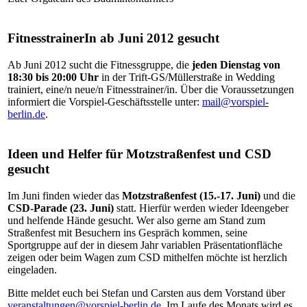
FitnesstrainerIn ab Juni 2012 gesucht
Ab Juni 2012 sucht die Fitnessgruppe, die
jeden Dienstag von
18:30 bis 20:00 Uhr
in der Trift-GS/Müllerstraße in Wedding
trainiert, eine/n neue/n Fitnesstrainer/in. Über die Voraussetzungen
informiert die Vorspiel-Geschäftsstelle unter:
mail@vorspiel-
berlin.de
.
Ideen und Helfer für Motzstraßenfest und CSD
gesucht
Im Juni finden wieder das
Motzstraßenfest (15.-17. Juni)
und die
CSD-Parade (23. Juni)
statt. Hierfür werden wieder Ideengeber
und helfende Hände gesucht. Wer also gerne am Stand zum
Straßenfest mit Besuchern ins Gespräch kommen, seine
Sportgruppe auf der in diesem Jahr variablen Präsentationfläche
zeigen oder beim Wagen zum CSD mithelfen möchte ist herzlich
eingeladen.
Bitte meldet euch bei Stefan und Carsten aus dem Vorstand über
veranstaltungen@vorspiel-berlin.de
. Im Laufe des Monats wird es