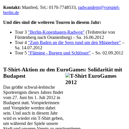
Kontakt:
Manfred, Tel.: 0170-7748533,
radwandern@vorspiel-
berlin.de
Und dies sind die weiteren Touren in diesem Jahr:
Tour 3
"Berlin-Kopenhagen-Radweg"
(Teilstrecke von
Fürstenberg nach Oranienburg) – Sa. 16.06.2012
Tour 4
"Zum Baden an die Seen rund um den Müggelsee"
–
Sa. 14.07.2012
Tour 5
"Fläming - Burgen und Schlösser"
– So. 02.09.2012
T-Shirt-Aktion zu den EuroGames: Solidarität mit
Budapest
Das größte schwul-lesbische
Sportereignis dieses Jahres findet
vom 27. Juni bis 1. Juli 2012 in
Budapest statt. Vorspielerinnen
und Vorspieler werden dabei
sein. Und auch in diesem Jahr
wird es wieder ein T-Shirt geben,
um während der Spiele unsere
Stadt und unseren Verein zu repräsentieren.