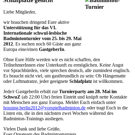
Schlafplätze gesucht
Liebe Mitglieder,
wir brauchen dringend Eure aktive
Unterstützung für das VI.
Internationale schwul-lesbische
Badmintonturnier vom 25. bis 29. Mai
2012
. Es suchen noch 60 Gäste aus ganz
Europa eine/einen
GastgeberIn
.
Ohne Eure Hilfe werden wir es nicht schaffen, den
TeilnehmerInnen eine Unterkunft zu ermöglichen. Keine Angst
vor Sprachhürden, viele sprechen deutsch, alle zumindest englisch.
Es braucht nicht viel, um gastfreundlich zu sein: Ob Hängematte
oder Luftmatratze, jeder geeignete
Schlafplatz
ist willkommen.
Jede/r GastgeberIn erhält zur
Turnierparty am 28. Mai im
SchwuZ
(ab 22:00 Uhr) freien Eintritt und knüpft nette Kontakte
mit Menschen aus ganz Europa. Meldet Euch einfach unter
housing.berlin2012@vorspielbadminton.de
oder tragt Euch in die
Listen ein, die in den nächsten zwei Wochen während des
Badminton-Trainings ausliegen.
Vielen Dank und liebe Grüße,
Euer Orgateam des Badmintonturniers