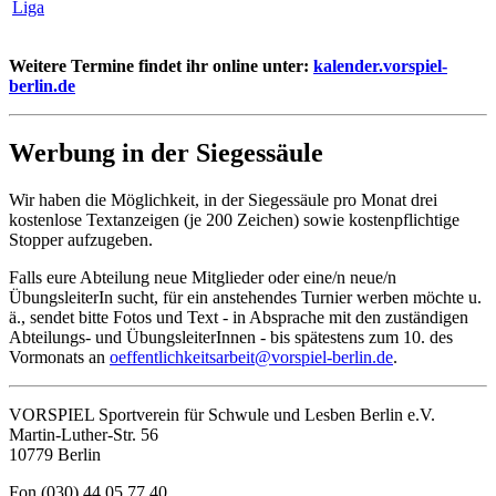
Liga
Weitere Termine findet ihr online unter:
kalender.vorspiel-
berlin.de
Werbung in der Siegessäule
Wir haben die Möglichkeit, in der Siegessäule pro Monat drei
kostenlose Textanzeigen (je 200 Zeichen) sowie kostenpflichtige
Stopper aufzugeben.
Falls eure Abteilung neue Mitglieder oder eine/n neue/n
ÜbungsleiterIn sucht, für ein anstehendes Turnier werben möchte u.
ä., sendet bitte Fotos und Text ‑ in Absprache mit den zuständigen
Abteilungs- und ÜbungsleiterInnen - bis spätestens zum 10. des
Vormonats an
oeffentlichkeitsarbeit@vorspiel-berlin.de
.
VORSPIEL Sportverein für Schwule und Lesben Berlin e.V.
Martin-Luther-Str. 56
10779 Berlin
Fon (030) 44 05 77 40