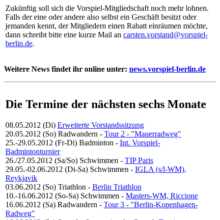
Zukünftig soll sich die Vorspiel-Mitgliedschaft noch mehr lohnen.
Falls der eine oder andere also selbst ein Geschäft besitzt oder
jemanden kennt, der Mitgliedern einen Rabatt einräumen möchte,
dann schreibt bitte eine kurze Mail an
carsten.vorstand@vorspiel-
berlin.de
.
Weitere News findet ihr online unter:
news.vorspiel-berlin.de
Die Termine der nächsten sechs Monate
08.05.2012 (Di)
Erweiterte Vorstandssitzung
20.05.2012 (So)
Radwandern
-
Tour 2 - "Mauerradweg"
25.-29.05.2012 (Fr-Di)
Badminton
-
Int. Vorspiel-
Badmintonturnier
26./27.05.2012 (Sa/So)
Schwimmen
-
TIP Paris
29.05.-02.06.2012 (Di-Sa)
Schwimmen
-
IGLA (s/l-WM),
Reykjavik
03.06.2012 (So)
Triathlon
-
Berlin Triathlon
10.-16.06.2012 (So-Sa)
Schwimmen
-
Masters-WM, Riccione
16.06.2012 (Sa)
Radwandern
-
Tour 3 - "Berlin-Kopenhagen-
Radweg"