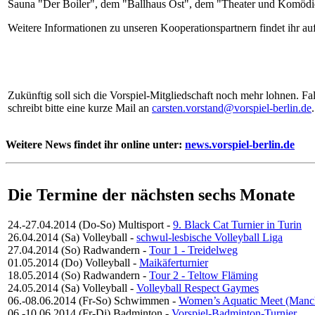
Sauna "Der Boiler", dem "Ballhaus Ost", dem "Theater und Komö
Weitere Informationen zu unseren Kooperationspartnern findet ihr au
Zukünftig soll sich die Vorspiel-Mitgliedschaft noch mehr lohnen. Fa
schreibt bitte eine kurze Mail an
carsten.vorstand@vorspiel-berlin.de
.
Weitere News findet ihr online unter:
news.vorspiel-berlin.de
Die Termine der nächsten sechs Monate
24.-27.04.2014 (Do-So)
Multisport
-
9. Black Cat Turnier in Turin
26.04.2014 (Sa)
Volleyball
-
schwul-lesbische Volleyball Liga
27.04.2014 (So)
Radwandern
-
Tour 1 - Treidelweg
01.05.2014 (Do)
Volleyball
-
Maikäferturnier
18.05.2014 (So)
Radwandern
-
Tour 2 - Teltow Fläming
24.05.2014 (Sa)
Volleyball
-
Volleyball Respect Gaymes
06.-08.06.2014 (Fr-So)
Schwimmen
-
Women’s Aquatic Meet (Manc
06.-10.06.2014 (Fr-Di)
Badminton
-
Vorspiel-Badminton-Turnier