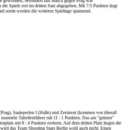
de gewonnen, besonders das Match gegen Prag war
 Spiele erst im dritten Satz abgegeben. Mit 7:5 Punkten liegt
und somit werden die weiteren Spieltage spannend.
Prag), Saaleperlen I (Halle) und Zerstreut (kommen von überall
t nunmehr Tabellenführer mit 11 : 1 Punkten. Das am "grünen"
nplatz mit 8 : 4 Punkten erobern. Auf dem dritten Platz liegen die
en wird das Team Shooting Stars Berlin wohl auch nicht. Einen