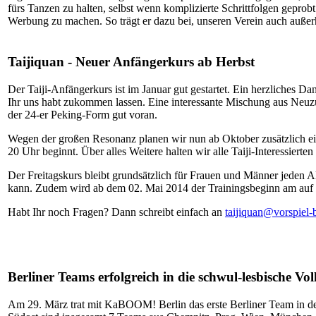
fürs Tanzen zu halten, selbst wenn komplizierte Schrittfolgen gepro
Werbung zu machen. So trägt er dazu bei, unseren Verein auch auß
Taijiquan - Neuer Anfängerkurs ab Herbst
Der Taiji-Anfängerkurs ist im Januar gut gestartet. Ein herzliches D
Ihr uns habt zukommen lassen. Eine interessante Mischung aus Neuz
der 24-er Peking-Form gut voran.
Wegen der großen Resonanz planen wir nun ab Oktober zusätzlich e
20 Uhr beginnt. Über alles Weitere halten wir alle Taiji-Interessier
Der Freitagskurs bleibt grundsätzlich für Frauen und Männer jeden A
kann. Zudem wird ab dem 02. Mai 2014 der Trainingsbeginn am auf 1
Habt Ihr noch Fragen? Dann schreibt einfach an
taijiquan@vorspiel-b
Berliner Teams erfolgreich in die schwul-lesbische Vol
Am 29. März trat mit KaBOOM! Berlin das erste Berliner Team in der