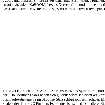
Südost sind insgesamt 7 Teams aus Chemnitz, Prag, Wien, München
emotionsbeladen. KaBOOM! bewies Nervenstärke und konnte den dritt
das Team derzeit im Mittelfeld. Insgesamt war das Niveau recht gut.
Im Level B- trafen am 5. April die Teams Vorwärts Spree Berlin und
her). Die Berliner Teams hatten sich glücklicherweise verstärken k
Tisch aufgestiegene Team Shooting Stars schlug sich sehr achtbar. Mi
Saaleperlen I mit 6 : 3 Punkten. Es könnte also sein, dass in dieser