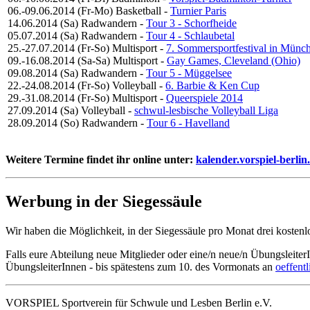
06.-09.06.2014 (Fr-Mo)
Basketball
-
Turnier Paris
14.06.2014 (Sa)
Radwandern
-
Tour 3 - Schorfheide
05.07.2014 (Sa)
Radwandern
-
Tour 4 - Schlaubetal
25.-27.07.2014 (Fr-So)
Multisport
-
7. Sommersportfestival in Münc
09.-16.08.2014 (Sa-Sa)
Multisport
-
Gay Games, Cleveland (Ohio)
09.08.2014 (Sa)
Radwandern
-
Tour 5 - Müggelsee
22.-24.08.2014 (Fr-So)
Volleyball
-
6. Barbie & Ken Cup
29.-31.08.2014 (Fr-So)
Multisport
-
Queerspiele 2014
27.09.2014 (Sa)
Volleyball
-
schwul-lesbische Volleyball Liga
28.09.2014 (So)
Radwandern
-
Tour 6 - Havelland
Weitere Termine findet ihr online unter:
kalender.vorspiel-berlin
Werbung in der Siegessäule
Wir haben die Möglichkeit, in der Siegessäule pro Monat drei kosten
Falls eure Abteilung neue Mitglieder oder eine/n neue/n ÜbungsleiterI
ÜbungsleiterInnen - bis spätestens zum 10. des Vormonats an
oeffentl
VORSPIEL Sportverein für Schwule und Lesben Berlin e.V.