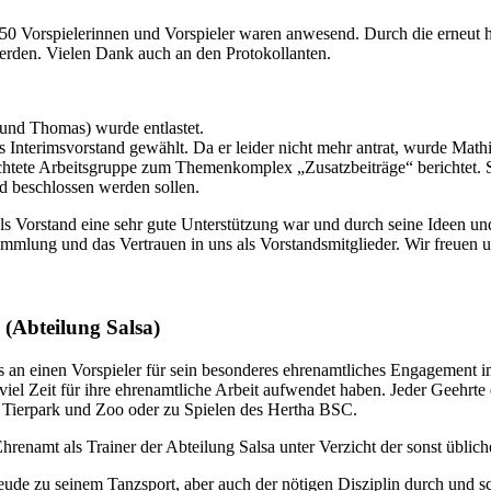
 50 Vorspielerinnen und Vorspieler waren anwesend. Durch die erneut
rden. Vielen Dank auch an den Protokollanten.
 und Thomas) wurde entlastet.
nterimsvorstand gewählt. Da er leider nicht mehr antrat, wurde Mathia
tete Arbeitsgruppe zum Themenkomplex „Zusatzbeiträge“ berichtet. Sie
d beschlossen werden sollen.
Vorstand eine sehr gute Unterstützung war und durch seine Ideen und B
ammlung und das Vertrauen in uns als Vorstandsmitglieder. Wir freuen 
(Abteilung Salsa)
 an einen Vorspieler für sein besonderes ehrenamtliches Engagement im
el Zeit für ihre ehrenamtliche Arbeit aufwendet haben. Jeder Geehrte e
r, Tierpark und Zoo oder zu Spielen des Hertha BSC.
n Ehrenamt als Trainer der Abteilung Salsa unter Verzicht der sonst üb
ude zu seinem Tanzsport, aber auch der nötigen Disziplin durch und sc