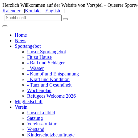
Herzlich Willkommen auf der Website von Vorspiel – Queerer Sportve
Kalender
|
Kontakt
|
English
|
Home
News
Sportangebot
Unser Sportangebot
Fit zu Hause
- Ball und Schläger
- Wasser
- Kampf und Entspannung
- Kraft und Kondition
- Tanz und Gesundheit
Wochenplan
Refugees Welcome 2026
Mitgliedschaft
Verein
Unser Leitbild
Satzung
Vereinsstruktur
Vorstand
Kinderschutzbeauftragte