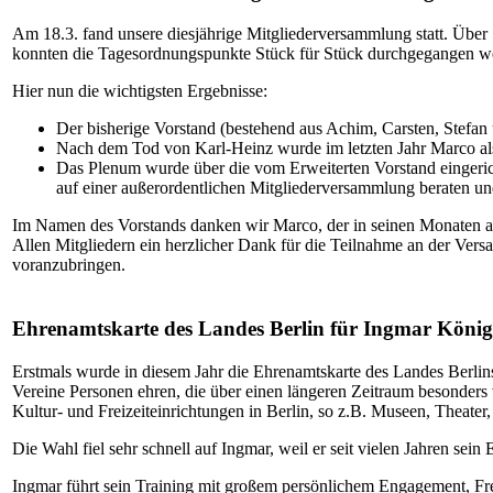
Am 18.3. fand unsere diesjährige Mitgliederversammlung statt. Über
konnten die Tagesordnungspunkte Stück für Stück durchgegangen we
Hier nun die wichtigsten Ergebnisse:
Der bisherige Vorstand (bestehend aus Achim, Carsten, Stefan
Nach dem Tod von Karl-Heinz wurde im letzten Jahr Marco als I
Das Plenum wurde über die vom Erweiterten Vorstand eingerich
auf einer außerordentlichen Mitgliederversammlung beraten un
Im Namen des Vorstands danken wir Marco, der in seinen Monaten als 
Allen Mitgliedern ein herzlicher Dank für die Teilnahme an der Vers
voranzubringen.
Ehrenamtskarte des Landes Berlin für Ingmar König 
Erstmals wurde in diesem Jahr die Ehrenamtskarte des Landes Berlins
Vereine Personen ehren, die über einen längeren Zeitraum besonders vi
Kultur- und Freizeiteinrichtungen in Berlin, so z.B. Museen, Theate
Die Wahl fiel sehr schnell auf Ingmar, weil er seit vielen Jahren sei
Ingmar führt sein Training mit großem persönlichem Engagement, Fre