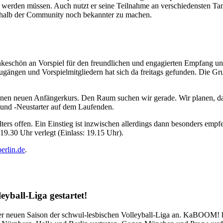
bt werden müssen. Auch nutzt er seine Teilnahme an verschiedensten Tan
erhalb der Community noch bekannter zu machen.
ankeschön an Vorspiel für den freundlichen und engagierten Empfang und 
ugängen und Vorspielmitgliedern hat sich da freitags gefunden. Die G
inen neuen Anfängerkurs. Den Raum suchen wir gerade. Wir planen, da
ten und -Neustarter auf dem Laufenden.
lters offen. Ein Einstieg ist inzwischen allerdings dann besonders em
9.30 Uhr verlegt (Einlass: 19.15 Uhr).
erlin.de
.
leyball-Liga gestartet!
 neuen Saison der schwul-lesbischen Volleyball-Liga an. KaBOOM! hat 