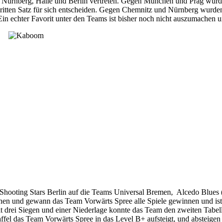
, Nürnberg, Halle und Berlin vertreten. Gegen München und Prag wur
en Satz für sich entscheiden. Gegen Chemnitz und Nürnberg wurden die
 Ein echter Favorit unter den Teams ist bisher noch nicht auszumachen 
 Shooting Stars Berlin auf die Teams Universal Bremen, Alcedo Blues (
önnen und gewann das Team Vorwärts Spree alle Spiele gewinnen und is
t drei Siegen und einer Niederlage konnte das Team den zweiten Tabelle
 Staffel das Team Vorwärts Spree in das Level B+ aufsteigt, und absteig