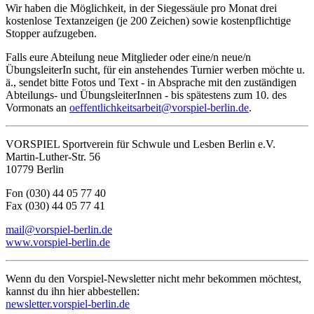
Wir haben die Möglichkeit, in der Siegessäule pro Monat drei
kostenlose Textanzeigen (je 200 Zeichen) sowie kostenpflichtige
Stopper aufzugeben.
Falls eure Abteilung neue Mitglieder oder eine/n neue/n
ÜbungsleiterIn sucht, für ein anstehendes Turnier werben möchte u.
ä., sendet bitte Fotos und Text ‑ in Absprache mit den zuständigen
Abteilungs- und ÜbungsleiterInnen - bis spätestens zum 10. des
Vormonats an
oeffentlichkeitsarbeit@vorspiel-berlin.de
.
VORSPIEL Sportverein für Schwule und Lesben Berlin e.V.
Martin-Luther-Str. 56
10779 Berlin
Fon (030) 44 05 77 40
Fax (030) 44 05 77 41
mail@vorspiel-berlin.de
www.vorspiel-berlin.de
Wenn du den Vorspiel-Newsletter nicht mehr bekommen möchtest,
kannst du ihn hier abbestellen:
newsletter.vorspiel-berlin.de