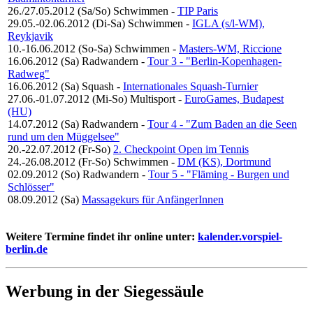
26./27.05.2012 (Sa/So)
Schwimmen
-
TIP Paris
29.05.-02.06.2012 (Di-Sa)
Schwimmen
-
IGLA (s/l-WM),
Reykjavik
10.-16.06.2012 (So-Sa)
Schwimmen
-
Masters-WM, Riccione
16.06.2012 (Sa)
Radwandern
-
Tour 3 - "Berlin-Kopenhagen-
Radweg"
16.06.2012 (Sa)
Squash
-
Internationales Squash-Turnier
27.06.-01.07.2012 (Mi-So)
Multisport
-
EuroGames, Budapest
(HU)
14.07.2012 (Sa)
Radwandern
-
Tour 4 - "Zum Baden an die Seen
rund um den Müggelsee"
20.-22.07.2012 (Fr-So)
2. Checkpoint Open im Tennis
24.-26.08.2012 (Fr-So)
Schwimmen
-
DM (KS), Dortmund
02.09.2012 (So)
Radwandern
-
Tour 5 - "Fläming - Burgen und
Schlösser"
08.09.2012 (Sa)
Massagekurs für AnfängerInnen
Weitere Termine findet ihr online unter:
kalender.vorspiel-
berlin.de
Werbung in der Siegessäule