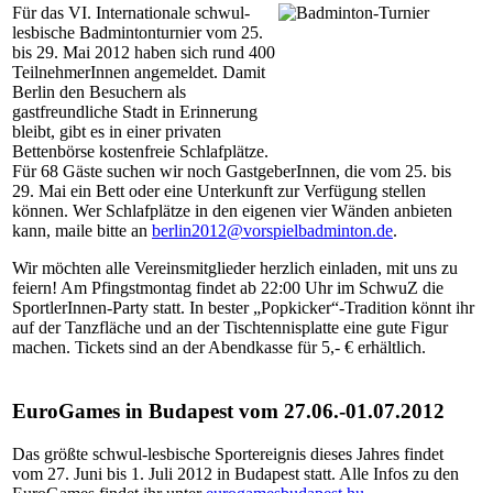
Für das VI. Internationale schwul-
lesbische Badmintonturnier vom 25.
bis 29. Mai 2012 haben sich rund 400
TeilnehmerInnen angemeldet. Damit
Berlin den Besuchern als
gastfreundliche Stadt in Erinnerung
bleibt, gibt es in einer privaten
Bettenbörse kostenfreie Schlafplätze.
Für 68 Gäste suchen wir noch GastgeberInnen, die vom 25. bis
29. Mai ein Bett oder eine Unterkunft zur Verfügung stellen
können. Wer Schlafplätze in den eigenen vier Wänden anbieten
kann, maile bitte an
berlin2012@vorspielbadminton.de
.
Wir möchten alle Vereinsmitglieder herzlich einladen, mit uns zu
feiern! Am Pfingstmontag findet ab 22:00 Uhr im SchwuZ die
SportlerInnen-Party statt. In bester „Popkicker“-Tradition könnt ihr
auf der Tanzfläche und an der Tischtennisplatte eine gute Figur
machen. Tickets sind an der Abendkasse für 5,- € erhältlich.
EuroGames in Budapest vom 27.06.-01.07.2012
Das größte schwul-lesbische Sportereignis dieses Jahres findet
vom 27. Juni bis 1. Juli 2012 in Budapest statt. Alle Infos zu den