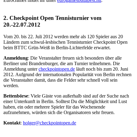
EuroGames findet ihr unter
eurogamesbudapest.hu
.
2. Checkpoint Open Tennisturnier vom
20.-22.07.2012
Vom 20. bis 22. Juli 2012 werden mehr als 120 Spieler aus 20
Ländern zum schwul-lesbischen Tennisturnier Checkpoint Open
beim BTTC Grün-Weiß in Berlin-Lichterfelde erwartet.
Anmeldung
: Die Veranstalter freuen sich besonders über alle
Berliner und Brandenburger, die am Turnier teilnehmen. Die
Anmeldung unter
checkpointopen.de
läuft noch bis zum 20. Juni
2012. Aufgrund der internationalen Popularität von Berlin rechnen
die Veranstalter damit, dass die Felder sehr schnell voll sein
werden.
Bettenbörse
: Viele Gäste von außerhalb sind auf der Suche nach
einer Unterkunft in Berlin. Solltest Du die Möglichkeit und Lust
haben, ein oder mehrere Spieler für das Wochenende
aufzunehmen, würden sich die Organisatoren sehr freuen.
Kontakt
:
holger@checkpointopen.de