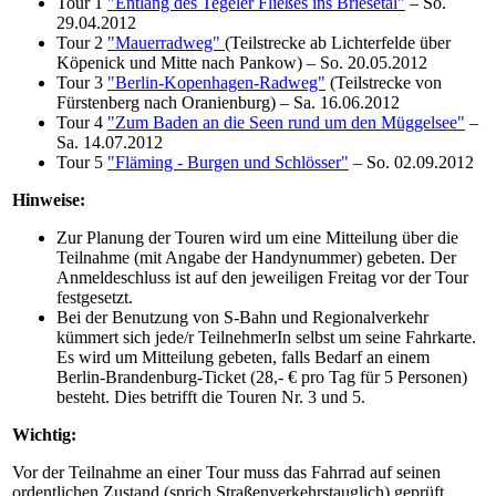
Tour 1
"Entlang des Tegeler Fließes ins Briesetal"
– So.
29.04.2012
Tour 2
"Mauerradweg"
(Teilstrecke ab Lichterfelde über
Köpenick und Mitte nach Pankow) – So. 20.05.2012
Tour 3
"Berlin-Kopenhagen-Radweg"
(Teilstrecke von
Fürstenberg nach Oranienburg) – Sa. 16.06.2012
Tour 4
"Zum Baden an die Seen rund um den Müggelsee"
–
Sa. 14.07.2012
Tour 5
"Fläming - Burgen und Schlösser"
– So. 02.09.2012
Hinweise:
Zur Planung der Touren wird um eine Mitteilung über die
Teilnahme (mit Angabe der Handynummer) gebeten. Der
Anmeldeschluss ist auf den jeweiligen Freitag vor der Tour
festgesetzt.
Bei der Benutzung von S-Bahn und Regionalverkehr
kümmert sich jede/r TeilnehmerIn selbst um seine Fahrkarte.
Es wird um Mitteilung gebeten, falls Bedarf an einem
Berlin-Brandenburg-Ticket (28,- € pro Tag für 5 Personen)
besteht. Dies betrifft die Touren Nr. 3 und 5.
Wichtig:
Vor der Teilnahme an einer Tour muss das Fahrrad auf seinen
ordentlichen Zustand (sprich Straßenverkehrstauglich) geprüft