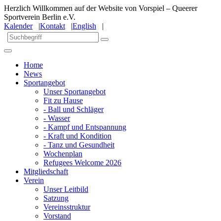
Herzlich Willkommen auf der Website von Vorspiel – Queerer
Sportverein Berlin e.V.
Kalender
|
Kontakt
|
English
|
Home
News
Sportangebot
Unser Sportangebot
Fit zu Hause
- Ball und Schläger
- Wasser
- Kampf und Entspannung
- Kraft und Kondition
- Tanz und Gesundheit
Wochenplan
Refugees Welcome 2026
Mitgliedschaft
Verein
Unser Leitbild
Satzung
Vereinsstruktur
Vorstand