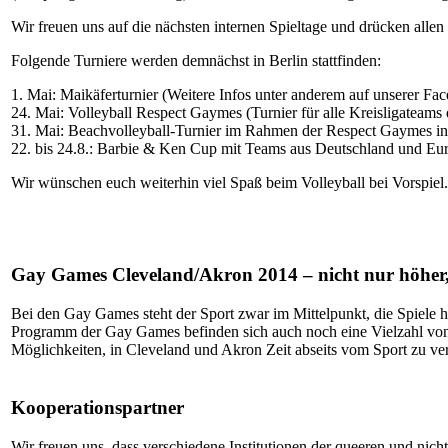
Wir freuen uns auf die nächsten internen Spieltage und drücken allen
Folgende Turniere werden demnächst in Berlin stattfinden:
1. Mai: Maikäferturnier (Weitere Infos unter anderem auf unserer Fa
24. Mai: Volleyball Respect Gaymes (Turnier für alle Kreisligatea
31. Mai: Beachvolleyball-Turnier im Rahmen der Respect Gaymes 
22. bis 24.8.: Barbie & Ken Cup mit Teams aus Deutschland und Euro
Wir wünschen euch weiterhin viel Spaß beim Volleyball bei Vorspiel.
Gay Games Cleveland/Akron 2014 – nicht nur höher, w
Bei den Gay Games steht der Sport zwar im Mittelpunkt, die Spiele h
Programm der Gay Games befinden sich auch noch eine Vielzahl von 
Möglichkeiten, in Cleveland und Akron Zeit abseits vom Sport zu ver
Kooperationspartner
Wir freuen uns, dass verschiedene Institutionen der queeren und nich