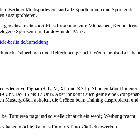
em Berliner Multisportevent sind alle Sportlerinnen und Sportler d
en auszuprobieren.
ieten gemeinsam ein sportliches Programm zum Mitmachen, Kennenlerne
elegene Sportzentrum Lindow in der Mark.
piele-berlin.de/anmeldung
och TrainerInnen und HelferInnen gesucht. Wenn ihr also Lust habt, 
ößen wieder verfügbar (S, L, M, XL und XXL). Abholen könnt ihr euer p
s 19 Uhr, Do. 15 bis 17 Uhr). Aber ihr könnt auch gerne eine Gruppena
t den Mustergrößen abholen, die Größen beim Training ausprobieren und
h bei Turnieren tragt und so vielleicht auch ein wenig Werbung macht.
eites haben möchte, kann es für nur 5 Euro käuflich erwerben.