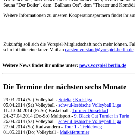
Sauna "Der Boiler", dem "Ballhaus Ost", dem "Theater und Komö
Weitere Informationen zu unseren Kooperationspartnern findet ihr au
Zukünftig soll sich die Vorspiel-Mitgliedschaft noch mehr lohnen. Fa
schreibt bitte eine kurze Mail an
carsten.vorstand@vorspiel-berlin.de
.
Weitere News findet ihr online unter:
news.vorspiel-berlin.de
Die Termine der nächsten sechs Monate
29.03.2014 (Sa)
Volleyball
-
Spieltag Kreisliga
05.04.2014 (Sa)
Volleyball
-
schwul-lesbische Volleyball Liga
11.-13.04.2014 (Fr-So)
Basketball
-
Turnier Düsseldorf
24.-27.04.2014 (Do-So)
Multisport
-
9. Black Cat Turnier in Turin
26.04.2014 (Sa)
Volleyball
-
schwul-lesbische Volleyball Liga
27.04.2014 (So)
Radwandern
-
Tour 1 - Treidelweg
01.05.2014 (Do)
Volleyball
-
Maikäferturnier