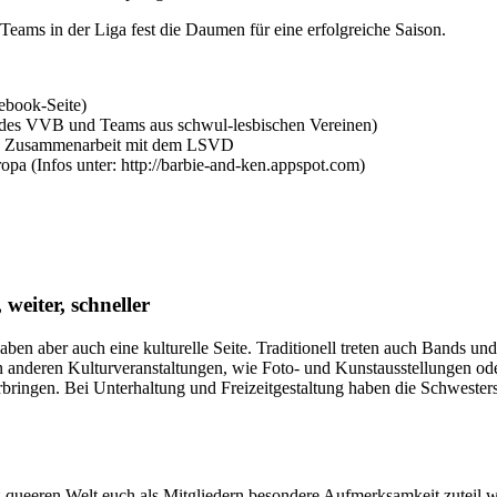
 Teams in der Liga fest die Daumen für eine erfolgreiche Saison.
cebook-Seite)
ms des VVB und Teams aus schwul-lesbischen Vereinen)
in Zusammenarbeit mit dem LSVD
pa (Infos unter: http://barbie-and-ken.appspot.com)
eiter, schneller
aben aber auch eine kulturelle Seite. Traditionell treten auch Bands u
anderen Kulturveranstaltungen, wie Foto- und Kunstausstellungen oder
bringen. Bei Unterhaltung und Freizeitgestaltung haben die Schwesters
t-queeren Welt euch als Mitgliedern besondere Aufmerksamkeit zuteil w