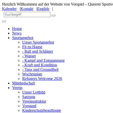
Herzlich Willkommen auf der Website von Vorspiel – Queerer Sportve
Kalender
|
Kontakt
|
English
|
Home
News
Sportangebot
Unser Sportangebot
Fit zu Hause
- Ball und Schläger
- Wasser
- Kampf und Entspannung
- Kraft und Kondition
- Tanz und Gesundheit
Wochenplan
Refugees Welcome 2026
Mitgliedschaft
Verein
Unser Leitbild
Satzung
Vereinsstruktur
Vorstand
Kinderschutzbeauftragte