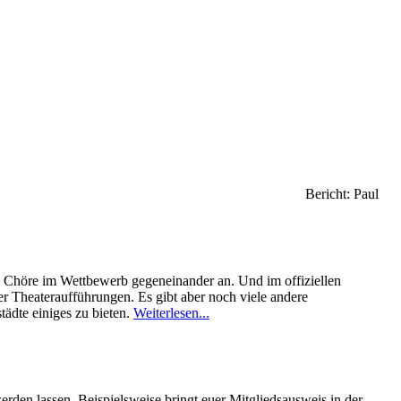
Bericht: Paul
nd Chöre im Wettbewerb gegeneinander an. Und im offiziellen
 Theateraufführungen. Es gibt aber noch viele andere
tädte einiges zu bieten.
Weiterlesen...
erden lassen. Beispielsweise bringt euer Mitgliedsausweis in der