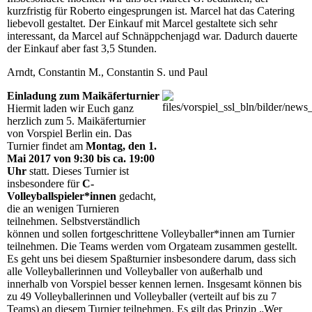
kurzfristig für Roberto eingesprungen ist. Marcel hat das Catering
liebevoll gestaltet. Der Einkauf mit Marcel gestaltete sich sehr
interessant, da Marcel auf Schnäppchenjagd war. Dadurch dauerte
der Einkauf aber fast 3,5 Stunden.
Arndt, Constantin M., Constantin S. und Paul
Einladung zum Maikäferturnier
Hiermit laden wir Euch ganz
herzlich zum 5. Maikäferturnier
von Vorspiel Berlin ein. Das
Turnier findet am
Montag, den 1.
Mai 2017 von 9:30 bis ca. 19:00
Uhr
statt. Dieses Turnier ist
insbesondere für
C-
Volleyballspieler*innen
gedacht,
die an wenigen Turnieren
teilnehmen. Selbstverständlich
können und sollen fortgeschrittene Volleyballer*innen am Turnier
teilnehmen. Die Teams werden vom Orgateam zusammen gestellt.
Es geht uns bei diesem Spaßturnier insbesondere darum, dass sich
alle Volleyballerinnen und Volleyballer von außerhalb und
innerhalb von Vorspiel besser kennen lernen. Insgesamt können bis
zu 49 Volleyballerinnen und Volleyballer (verteilt auf bis zu 7
Teams) an diesem Turnier teilnehmen. Es gilt das Prinzip „Wer