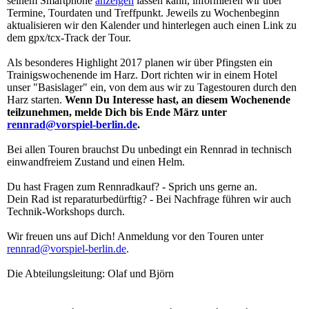
seinem Smartphone
anzeigen
lassen kann, informieren wir über
Termine, Tourdaten und Treffpunkt. Jeweils zu Wochenbeginn
aktualisieren wir den Kalender und hinterlegen auch einen Link zu
dem gpx/tcx-Track der Tour.
Als besonderes Highlight 2017 planen wir über Pfingsten ein
Trainigswochenende im Harz. Dort richten wir in einem Hotel
unser "Basislager" ein, von dem aus wir zu Tagestouren durch den
Harz starten.
Wenn Du Interesse hast, an diesem Wochenende
teilzunehmen, melde Dich
bis Ende März unter
rennrad@vorspiel-berlin.de
.
Bei allen Touren brauchst Du unbedingt ein Rennrad in technisch
einwandfreiem Zustand und einen Helm.
Du hast Fragen zum Rennradkauf? - Sprich uns gerne an.
Dein Rad ist reparaturbedürftig? - Bei Nachfrage führen wir auch
Technik-Workshops durch.
Wir freuen uns auf Dich! Anmeldung vor den Touren unter
rennrad@vorspiel-berlin.de
.
Die Abteilungsleitung: Olaf und Björn