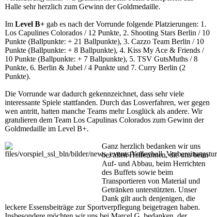
Halle sehr herzlich zum Gewinn der Goldmedaille.
Im
Level B+
gab es nach der Vorrunde folgende Platzierungen: 1.
Los Capulines Colorados / 12 Punkte, 2. Shooting Stars Berlin / 10
Punkte (Ballpunkte: + 21 Ballpunkte), 3. Cazzo Team Berlin / 10
Punkte (Ballpunkte: + 8 Ballpunkte), 4. Kiss My Ace & Friends /
10 Punkte (Ballpunkte: + 7 Ballpunkte), 5. TSV GutsMuths / 8
Punkte, 6. Berlin & Jubel / 4 Punkte und 7. Curry Berlin (2
Punkte).
Die Vorrunde war dadurch gekennzeichnet, dass sehr viele
interessante Spiele stattfanden. Durch das Losverfahren, wer gegen
wen antritt, hatten manche Teams mehr Losglück als andere. Wir
gratulieren dem Team Los Capulinas Colorados zum Gewinn der
Goldmedaille im Level B+.
Ganz herzlich bedanken wir uns
bei allen Helferinnen, die uns beim
Auf- und Abbau, beim Herrichten
des Buffets sowie beim
Transportieren von Material und
Getränken unterstützten. Unser
Dank gilt auch denjenigen, die
leckere Essensbeiträge zur Sportverpflegung beigetragen haben.
Insbesondere möchten wir uns bei Marcel G. bedanken, der