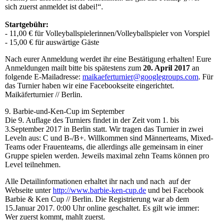
sich zuerst anmeldet ist dabei!“.
Startgebühr:
- 11,00 € für Volleyballspielerinnen/Volleyballspieler von Vorspiel
- 15,00 € für auswärtige Gäste
Nach eurer Anmeldung werdet ihr eine Bestätigung erhalten! Eure
Anmeldungen mailt bitte bis spätestens zum
20. April 2017
an
folgende E-Mailadresse:
maikaeferturnier@googlegroups.com
. Für
das Turnier haben wir eine Facebookseite eingerichtet.
Maikäferturnier // Berlin.
9. Barbie-und-Ken-Cup im September
Die 9. Auflage des Turniers findet in der Zeit vom 1. bis
3.September 2017 in Berlin statt. Wir tragen das Turnier in zwei
Leveln aus: C und B-/B+. Willkommen sind Männerteams, Mixed-
Teams oder Frauenteams, die allerdings alle gemeinsam in einer
Gruppe spielen werden. Jeweils maximal zehn Teams können pro
Level teilnehmen.
Alle Detailinformationen erhaltet ihr nach und nach auf der
Webseite unter
http://www.barbie-ken-cup.de
und bei Facebook
Barbie & Ken Cup // Berlin. Die Registrierung war ab dem
15.Januar 2017. 0:00 Uhr online geschaltet. Es gilt wie immer:
Wer zuerst kommt, mahlt zuerst.