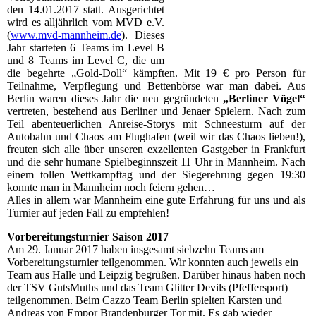
den 14.01.2017 statt. Ausgerichtet
wird es alljährlich vom MVD e.V.
(
www.mvd-mannheim.de
). Dieses
Jahr starteten 6 Teams im Level B
und 8 Teams im Level C, die um
die begehrte „Gold-Doll“ kämpften. Mit 19 € pro Person für
Teilnahme, Verpflegung und Bettenbörse war man dabei. Aus
Berlin waren dieses Jahr die neu gegründeten
„Berliner Vögel“
vertreten, bestehend aus Berliner und Jenaer Spielern. Nach zum
Teil abenteuerlichen Anreise-Storys mit Schneesturm auf der
Autobahn und Chaos am Flughafen (weil wir das Chaos lieben!),
freuten sich alle über unseren exzellenten Gastgeber in Frankfurt
und die sehr humane Spielbeginnszeit 11 Uhr in Mannheim. Nach
einem tollen Wettkampftag und der Siegerehrung gegen 19:30
konnte man in Mannheim noch feiern gehen…
Alles in allem war Mannheim eine gute Erfahrung für uns und als
Turnier auf jeden Fall zu empfehlen!
Vorbereitungsturnier Saison 2017
Am 29. Januar 2017 haben insgesamt siebzehn Teams am
Vorbereitungsturnier teilgenommen. Wir konnten auch jeweils ein
Team aus Halle und Leipzig begrüßen. Darüber hinaus haben noch
der TSV GutsMuths und das Team Glitter Devils (Pfeffersport)
teilgenommen. Beim Cazzo Team Berlin spielten Karsten und
Andreas von Empor Brandenburger Tor mit. Es gab wieder