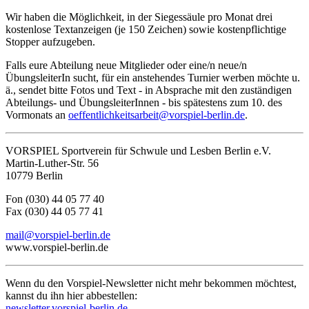
Wir haben die Möglichkeit, in der Siegessäule pro Monat drei
kostenlose Textanzeigen (je 150 Zeichen) sowie kostenpflichtige
Stopper aufzugeben.
Falls eure Abteilung neue Mitglieder oder eine/n neue/n
ÜbungsleiterIn sucht, für ein anstehendes Turnier werben möchte u.
ä., sendet bitte Fotos und Text ‑ in Absprache mit den zuständigen
Abteilungs- und ÜbungsleiterInnen - bis spätestens zum 10. des
Vormonats an
oeffentlichkeitsarbeit@vorspiel-berlin.de
.
VORSPIEL Sportverein für Schwule und Lesben Berlin e.V.
Martin-Luther-Str. 56
10779 Berlin
Fon (030) 44 05 77 40
Fax (030) 44 05 77 41
mail@vorspiel-berlin.de
www.vorspiel-berlin.de
Wenn du den Vorspiel-Newsletter nicht mehr bekommen möchtest,
kannst du ihn hier abbestellen:
newsletter.vorspiel-berlin.de