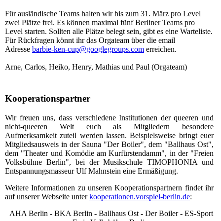
Für ausländische Teams halten wir bis zum 31. März pro Level
zwei Plätze frei. Es können maximal fünf Berliner Teams pro
Level starten. Sollten alle Plätze belegt sein, gibt es eine Warteliste.
Für Rückfragen könnt ihr das Orgateam über die email
Adresse
barbie-ken-cup@googlegroups.com
erreichen.
Arne, Carlos, Heiko, Henry, Mathias und Paul (Orgateam)
Kooperationspartner
Wir freuen uns, dass verschiedene Institutionen der queeren und
nicht-queeren Welt euch als Mitgliedern besondere
Aufmerksamkeit zuteil werden lassen. Beispielsweise bringt euer
Mitgliedsausweis in der Sauna "Der Boiler", dem "Ballhaus Ost",
dem "Theater und Komödie am Kurfürstendamm", in der "Freien
Volksbühne Berlin", bei der Musikschule TIMOPHONIA und
Entspannungsmasseur Ulf Mahnstein eine Ermäßigung.
Weitere Informationen zu unseren Kooperationspartnern findet ihr
auf unserer Webseite unter
kooperationen.vorspiel-berlin.de
:
AHA Berlin - BKA Berlin - Ballhaus Ost - Der Boiler - ES-Sport