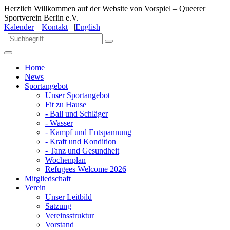
Herzlich Willkommen auf der Website von Vorspiel – Queerer
Sportverein Berlin e.V.
Kalender
|
Kontakt
|
English
|
Home
News
Sportangebot
Unser Sportangebot
Fit zu Hause
- Ball und Schläger
- Wasser
- Kampf und Entspannung
- Kraft und Kondition
- Tanz und Gesundheit
Wochenplan
Refugees Welcome 2026
Mitgliedschaft
Verein
Unser Leitbild
Satzung
Vereinsstruktur
Vorstand