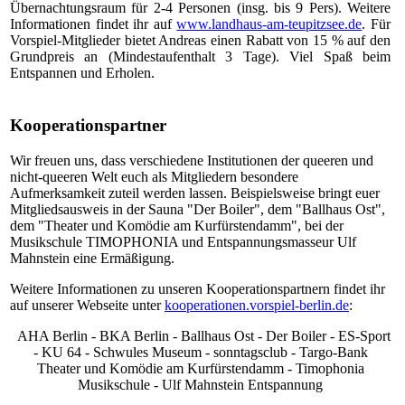
Übernachtungsraum für 2-4 Personen (insg. bis 9 Pers). Weitere
Informationen findet ihr auf
www.landhaus-am-teupitzsee.de
. Für
Vorspiel-Mitglieder bietet Andreas einen Rabatt von 15 % auf den
Grundpreis an (Mindestaufenthalt 3 Tage). Viel Spaß beim
Entspannen und Erholen.
Kooperationspartner
Wir freuen uns, dass verschiedene Institutionen der queeren und
nicht-queeren Welt euch als Mitgliedern besondere
Aufmerksamkeit zuteil werden lassen. Beispielsweise bringt euer
Mitgliedsausweis in der Sauna "Der Boiler", dem "Ballhaus Ost",
dem "Theater und Komödie am Kurfürstendamm", bei der
Musikschule TIMOPHONIA und Entspannungsmasseur Ulf
Mahnstein eine Ermäßigung.
Weitere Informationen zu unseren Kooperationspartnern findet ihr
auf unserer Webseite unter
kooperationen.vorspiel-berlin.de
:
AHA Berlin - BKA Berlin - Ballhaus Ost - Der Boiler - ES-Sport
- KU 64 - Schwules Museum - sonntagsclub - Targo-Bank
Theater und Komödie am Kurfürstendamm - Timophonia
Musikschule - Ulf Mahnstein Entspannung