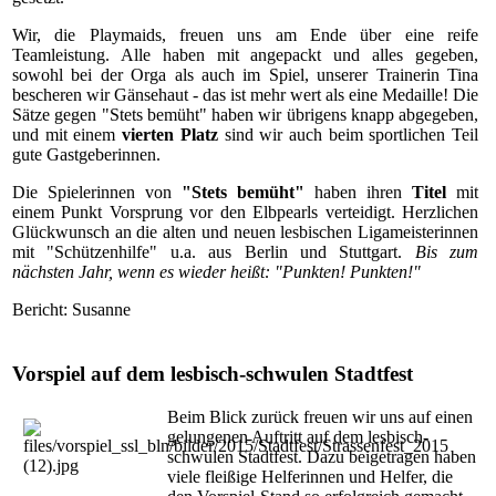
Wir, die Playmaids, freuen uns am Ende über eine reife
Teamleistung. Alle haben mit angepackt und alles gegeben,
sowohl bei der Orga als auch im Spiel, unserer Trainerin Tina
bescheren wir Gänsehaut - das ist mehr wert als eine Medaille! Die
Sätze gegen "Stets bemüht" haben wir übrigens knapp abgegeben,
und mit einem
vierten Platz
sind wir auch beim sportlichen Teil
gute Gastgeberinnen.
Die Spielerinnen von
"Stets bemüht"
haben ihren
Titel
mit
einem Punkt Vorsprung vor den Elbpearls verteidigt. Herzlichen
Glückwunsch an die alten und neuen lesbischen Ligameisterinnen
mit "Schützenhilfe" u.a. aus Berlin und Stuttgart.
Bis zum
nächsten Jahr, wenn es wieder heißt: "Punkten! Punkten!"
Bericht: Susanne
Vorspiel auf dem lesbisch-schwulen Stadtfest
Beim Blick zurück freuen wir uns auf einen
gelungenen Auftritt auf dem lesbisch-
schwulen Stadtfest. Dazu beigetragen haben
viele fleißige Helferinnen und Helfer, die