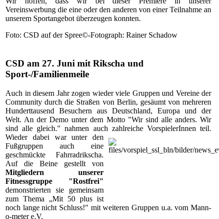
Wir hoffen, dass wir bei dieser Premiere in unserer
Vereinswerbung die eine oder den anderen von einer Teilnahme an
unserem Sportangebot überzeugen konnten.
Foto: CSD auf der Spree©-Fotograph: Rainer Schadow
CSD am 27. Juni mit Rikscha und
Sport-/Familienmeile
Auch in diesem Jahr zogen wieder viele Gruppen und Vereine der
Community durch die Straßen von Berlin, gesäumt von mehreren
Hunderttausend Besuchern aus Deutschland, Europa und der
Welt. An der Demo unter dem Motto "Wir sind alle anders. Wir
sind alle gleich." nahmen auch zahlreiche VorspielerInnen teil.
Wieder dabei war unter den
Fußgruppen auch eine
geschmückte Fahrradrikscha.
Auf die Beine gestellt von
Mitgliedern unserer
Fitnessgruppe "Rostfrei"
demonstrierten sie gemeinsam
zum Thema „Mit 50 plus ist
noch lange nicht Schluss
!" mit weiteren Gruppen u.a. vom Mann-
o-meter e.V.