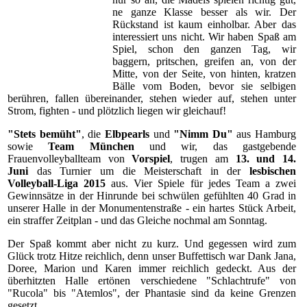
ne ganze Klasse besser als wir. Der
Rückstand ist kaum einholbar. Aber das
interessiert uns nicht. Wir haben Spaß am
Spiel, schon den ganzen Tag, wir
baggern, pritschen, greifen an, von der
Mitte, von der Seite, von hinten, kratzen
Bälle vom Boden, bevor sie selbigen
berühren, fallen übereinander, stehen wieder auf, stehen unter
Strom, fighten - und plötzlich liegen wir gleichauf!
"Stets bemüht"
, die
Elbpearls
und
"Nimm Du"
aus Hamburg
sowie
Team München
und wir, das gastgebende
Frauenvolleyballteam von
Vorspiel
, trugen am
13. und 14.
Juni
das Turnier um die Meisterschaft in der
lesbischen
Volleyball-Liga 2015
aus. Vier Spiele für jedes Team a zwei
Gewinnsätze in der Hinrunde bei schwülen gefühlten 40 Grad in
unserer Halle in der Monumentenstraße - ein hartes Stück Arbeit,
ein straffer Zeitplan - und das Gleiche nochmal am Sonntag.
Der Spaß kommt aber nicht zu kurz. Und gegessen wird zum
Glück trotz Hitze reichlich, denn unser Buffettisch war Dank Jana,
Doree, Marion und Karen immer reichlich gedeckt. Aus der
überhitzten Halle ertönen verschiedene "Schlachtrufe" von
"Rucola" bis "Atemlos", der Phantasie sind da keine Grenzen
gesetzt.