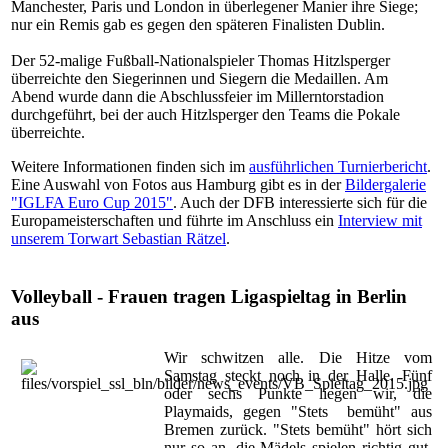
Manchester, Paris und London in überlegener Manier ihre Siege;
nur ein Remis gab es gegen den späteren Finalisten Dublin.
Der 52-malige Fußball-Nationalspieler Thomas Hitzlsperger
überreichte den Siegerinnen und Siegern die Medaillen. Am
Abend wurde dann die Abschlussfeier im Millerntorstadion
durchgeführt, bei der auch Hitzlsperger den Teams die Pokale
überreichte.
Weitere Informationen finden sich im
ausführlichen Turnierbericht
.
Eine Auswahl von Fotos aus Hamburg gibt es in der
Bildergalerie
"IGLFA Euro Cup 2015"
. Auch der DFB interessierte sich für die
Europameisterschaften und führte im Anschluss ein
Interview mit
unserem Torwart Sebastian Rätzel
.
Volleyball - Frauen tragen Ligaspieltag in Berlin
aus
Wir schwitzen alle. Die Hitze vom
Samstag steckt noch in der Halle. Fünf
oder sechs Punkte liegen wir, die
Playmaids, gegen "Stets bemüht" aus
Bremen zurück. "Stets bemüht" hört sich
nur so an, die Mädels spielen richtig gut,