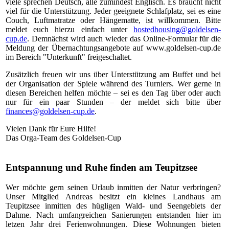
viele sprechen Deutsch, alle zumindest Englisch. Es braucht nicht
viel für die Unterstützung. Jeder geeignete Schlafplatz, sei es eine
Couch, Luftmatratze oder Hängematte, ist willkommen. Bitte
meldet euch hierzu einfach unter
hostedhousing@goldelsen-
cup.de
. Demnächst wird auch wieder das Online-Formular für die
Meldung der Übernachtungsangebote auf www.goldelsen-cup.de
im Bereich "Unterkunft" freigeschaltet.
Zusätzlich freuen wir uns über Unterstützung am Buffet und bei
der Organisation der Spiele während des Turniers. Wer gerne in
diesen Bereichen helfen möchte – sei es den Tag über oder auch
nur für ein paar Stunden – der meldet sich bitte über
finances@goldelsen-cup.de
.
Vielen Dank für Eure Hilfe!
Das Orga-Team des Goldelsen-Cup
Entspannung und Ruhe finden am Teupitzsee
Wer möchte gern seinen Urlaub inmitten der Natur verbringen?
Unser Mitglied Andreas besitzt ein kleines Landhaus am
Teupitzsee inmitten des hügligen Wald- und Seengebiets der
Dahme. Nach umfangreichen Sanierungen entstanden hier im
letzen Jahr drei Ferienwohnungen. Diese Wohnungen bieten