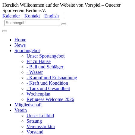
Herzlich Willkommen auf der Website von Vorspiel – Queerer
Sportverein Berlin e.V.
Kalender
|
Kontakt
|
English
|
Home
News
Sportangebot
Unser Sportangebot
Fit zu Hause
- Ball und Schläger
- Wasser
- Kampf und Entspannung
- Kraft und Kondition
- Tanz und Gesundheit
Wochenplan
Refugees Welcome 2026
Mitgliedschaft
Verein
Unser Leitbild
Satzung
Vereinsstruktur
Vorstand