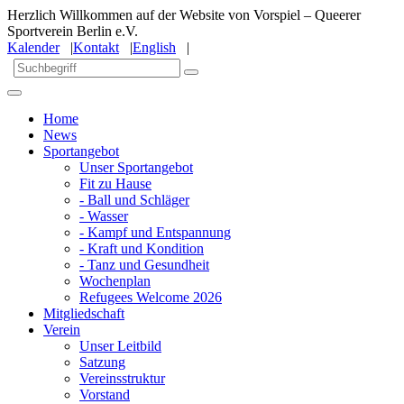
Herzlich Willkommen auf der Website von Vorspiel – Queerer
Sportverein Berlin e.V.
Kalender
|
Kontakt
|
English
|
Home
News
Sportangebot
Unser Sportangebot
Fit zu Hause
- Ball und Schläger
- Wasser
- Kampf und Entspannung
- Kraft und Kondition
- Tanz und Gesundheit
Wochenplan
Refugees Welcome 2026
Mitgliedschaft
Verein
Unser Leitbild
Satzung
Vereinsstruktur
Vorstand