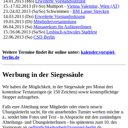
14.01.2013 (Mo)
Erweiterte Vorstandssitzung
15.-17.02.2013 (Fr-So)
Multiport
-
Vienna Valentine, Wien (AT)
23./24.02.2013 (Sa/So)
Schwimmen
-
BM Lange Strecken
14.03.2013 (Do)
Erweiterte Vorstandssitzung
19.03.2013 (Di)
Mitgliederversammlung
06.04.2013 (Sa)
Massagekurs für AnfängerInnen
15./16.06.2013 (Sa/So)
Lesbisch-schwules Stadtfest
22.06.2013 (Sa)
CSD Berlin
Weitere Termine findet ihr online unter:
kalender.vorspiel-
berlin.de
Werbung in der Siegessäule
Wir haben die Möglichkeit, in der Siegessäule pro Monat drei
kostenlose Textanzeigen (je 150 Zeichen) sowie kostenpflichtige
Stopper aufzugeben.
Falls eure Abteilung neue Mitglieder oder eine/n neue/n
ÜbungsleiterIn sucht, für ein anstehendes Turnier werben möchte u.
ä., sendet bitte Fotos und Text ‑ in Absprache mit den zuständigen
Abteilungs- und ÜbungsleiterInnen - bis spätestens zum 10. des
Vormonats an
oeffentlichkeitsarbeit@vorspiel-berlin.de
.