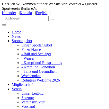
Herzlich Willkommen auf der Website von Vorspiel – Queerer
Sportverein Berlin e.V.
Kalender
|
Kontakt
|
English
|
Home
News
Sportangebot
Unser Sportangebot
Fit zu Hause
- Ball und Schläger
- Wasser
- Kampf und Entspannung
- Kraft und Kondition
- Tanz und Gesundheit
Wochenplan
Refugees Welcome 2026
Mitgliedschaft
Verein
Unser Leitbild
Satzung
Vereinsstruktur
Vorstand