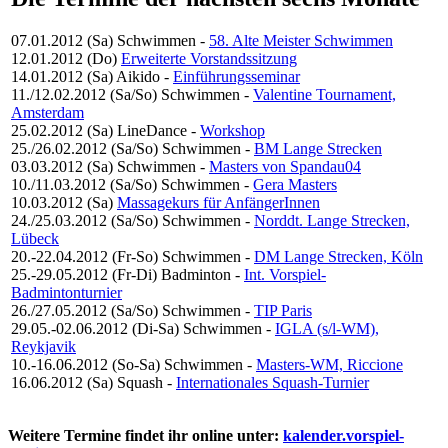
07.01.2012 (Sa)
Schwimmen
-
58. Alte Meister Schwimmen
12.01.2012 (Do)
Erweiterte Vorstandssitzung
14.01.2012 (Sa)
Aikido
-
Einführungsseminar
11./12.02.2012 (Sa/So)
Schwimmen
-
Valentine Tournament,
Amsterdam
25.02.2012 (Sa)
LineDance
-
Workshop
25./26.02.2012 (Sa/So)
Schwimmen
-
BM Lange Strecken
03.03.2012 (Sa)
Schwimmen
-
Masters von Spandau04
10./11.03.2012 (Sa/So)
Schwimmen
-
Gera Masters
10.03.2012 (Sa)
Massagekurs für AnfängerInnen
24./25.03.2012 (Sa/So)
Schwimmen
-
Norddt. Lange Strecken,
Lübeck
20.-22.04.2012 (Fr-So)
Schwimmen
-
DM Lange Strecken, Köln
25.-29.05.2012 (Fr-Di)
Badminton
-
Int. Vorspiel-
Badmintonturnier
26./27.05.2012 (Sa/So)
Schwimmen
-
TIP Paris
29.05.-02.06.2012 (Di-Sa)
Schwimmen
-
IGLA (s/l-WM),
Reykjavik
10.-16.06.2012 (So-Sa)
Schwimmen
-
Masters-WM, Riccione
16.06.2012 (Sa)
Squash
-
Internationales Squash-Turnier
Weitere Termine findet ihr online unter:
kalender.vorspiel-