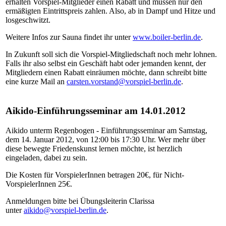
erhalten Vorspiel-Mitglieder einen Rabatt und müssen nur den
ermäßigten Eintrittspreis zahlen. Also, ab in Dampf und Hitze und
losgeschwitzt.
Weitere Infos zur Sauna findet ihr unter
www.boiler-berlin.de
.
In Zukunft soll sich die Vorspiel-Mitgliedschaft noch mehr lohnen.
Falls ihr also selbst ein Geschäft habt oder jemanden kennt, der
Mitgliedern einen Rabatt einräumen möchte, dann schreibt bitte
eine kurze Mail an
carsten.vorstand@vorspiel-berlin.de
.
Aikido-Einführungsseminar am 14.01.2012
Aikido unterm Regenbogen - Einführungsseminar am Samstag,
dem 14. Januar 2012, von 12:00 bis 17:30 Uhr. Wer mehr über
diese bewegte Friedenskunst lernen möchte, ist herzlich
eingeladen, dabei zu sein.
Die Kosten für VorspielerInnen betragen 20€, für Nicht-
VorspielerInnen 25€.
Anmeldungen bitte bei Übungsleiterin Clarissa
unter
aikido@vorspiel-berlin.de
.