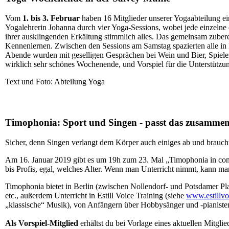
Vom
1. bis 3. Februar
haben 16 Mitglieder unserer Yogaabteilung ei
Yogalehrerin Johanna durch vier Yoga-Sessions, wobei jede einzeln
ihrer ausklingenden Erkältung stimmlich alles. Das gemeinsam zuber
Kennenlernen. Zwischen den Sessions am Samstag spazierten alle in
Abende wurden mit geselligen Gesprächen bei Wein und Bier, Spielen
wirklich sehr schönes Wochenende, und Vorspiel für die Unterstützu
Text und Foto: Abteilung Yoga
Timophonia: Sport und Singen - passt das zusamme
Sicher, denn Singen verlangt dem Körper auch einiges ab und braucht
Am 16. Januar 2019 gibt es um 19h zum 23. Mal „Timophonia in conce
bis Profis, egal, welches Alter. Wenn man Unterricht nimmt, kann m
Timophonia bietet in Berlin (zwischen Nollendorf- und Potsdamer Pla
etc., außerdem Unterricht in Estill Voice Training (siehe
www.estillvo
„klassische“ Musik), von Anfängern über Hobbysänger und -pianiste
Als Vorspiel-Mitglied
erhältst du bei Vorlage eines aktuellen Mitg