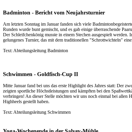
Badminton - Bericht vom Neujahrsturnier
Am letzten Sonntag im Januar fanden sich viele Badmintonbegeistert
Runden wurde bunt gemischt, und es gab einige überraschende Paarun
Der Schleifchenkönig musste in einem Stechen ausgespielt werden. I
gelungenes Turnier, das mit dem traditionellen "Schrottwichteln" ei
Text: Abteilungsleitung Badminton
Schwimmen - Goldfisch-Cup II
Mitte Januar fand bei uns das erste Highlight des Jahres statt: De
zeigten sportliche Höchstleistungen und kämpften bei den Spaßwett
verbringen! An dieser Stelle möchten wir uns noch einmal bei allen
Highheels gestellt haben.
Text: Abteilungsleitung Schwimmen
Yoga-Wochenende in der Salvey-Mühle