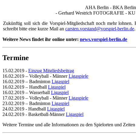
AHA Berlin - BKA Berlin -
- Gerhard Westrich FOTOGRAFIE - KU 64
Zukünftig soll sich die Vorspiel-Mitgliedschaft noch mehr lohnen. 
schreibt bitte eine kurze Mail an
carsten.vorstand@vorspiel-berlin.de
.
Weitere News findet ihr online unter:
news.vorspiel-berlin.de
Termine
15.02.2019 -
Einzug Mitgliedsbeitrag
16.02.2019
– Volleyball - Männer
Ligaspiele
16.02.2019
– Badminton
Ligaspiel
16.02.2019
– Handball
Ligaspiel
16.02.2019
– Wasserball
Ligaspiel
17.02.2019
– Volleyball - Männer
Ligaspiele
23.02.2019
– Badminton
Ligaspiel
24.02.2019 - Handball
Ligaspiel
24.02.2019 - Basketball-Männer
Ligaspiel
Weitere Termine und alle Informationen zu den Spielorten und Zeiten 