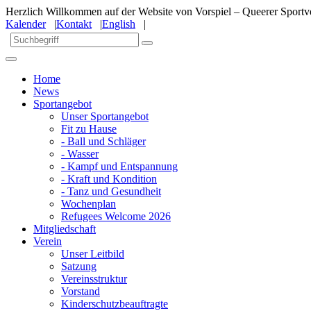
Herzlich Willkommen auf der Website von Vorspiel – Queerer Sportve
Kalender
|
Kontakt
|
English
|
Home
News
Sportangebot
Unser Sportangebot
Fit zu Hause
- Ball und Schläger
- Wasser
- Kampf und Entspannung
- Kraft und Kondition
- Tanz und Gesundheit
Wochenplan
Refugees Welcome 2026
Mitgliedschaft
Verein
Unser Leitbild
Satzung
Vereinsstruktur
Vorstand
Kinderschutzbeauftragte