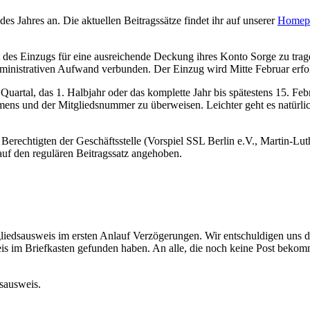
des Jahres an. Die aktuellen Beitragssätze findet ihr auf unserer
Homep
t des Einzugs für eine ausreichende Deckung ihres Konto Sorge zu tra
ministrativen Aufwand verbunden. Der Einzug wird Mitte Februar erfo
1. Quartal, das 1. Halbjahr oder das komplette Jahr bis spätestens 15.
und der Mitgliedsnummer zu überweisen. Leichter geht es natürlic
le Berechtigten der Geschäftsstelle (Vorspiel SSL Berlin e.V., Martin-Lu
auf den regulären Beitragssatz angehoben.
gliedsausweis im ersten Anlauf Verzögerungen. Wir entschuldigen uns daf
is im Briefkasten gefunden haben. An alle, die noch keine Post bekom
sausweis.