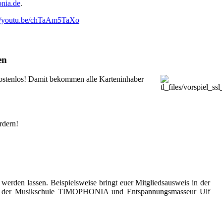
nia.de
.
://youtu.be/chTaAm5TaXo
en
kostenlos! Damit bekommen alle Karteninhaber
rdern!
 werden lassen. Beispielsweise bringt euer Mitgliedsausweis in der
bei der Musikschule TIMOPHONIA und Entspannungsmasseur Ulf