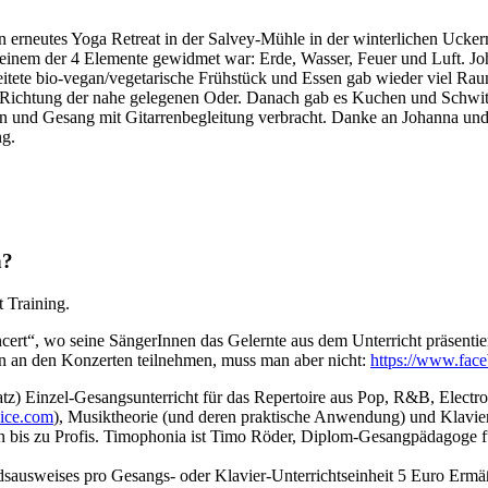
n erneutes Yoga Retreat in der Salvey-Mühle in der winterlichen Ucker
e einem der 4 Elemente gewidmet war: Erde, Wasser, Feuer und Luft. J
eitete bio-vegan/vegetarische Frühstück und Essen gab wieder viel Ra
 Richtung der nahe gelegenen Oder. Danach gab es Kuchen und Schwit
 und Gesang mit Gitarrenbegleitung verbracht. Danke an Johanna und 
ng.
n?
 Training.
rt“, wo seine SängerInnen das Gelernte aus dem Unterricht präsentiere
an an den Konzerten teilnehmen, muss man aber nicht:
https://www.fac
tz) Einzel-Gesangsunterricht für das Repertoire aus Pop, R&B, Electro
ice.com
), Musiktheorie (und deren praktische Anwendung) und Klavier
n bis zu Profis. Timophonia ist Timo Röder, Diplom-Gesangpädagoge 
liedsausweises pro Gesangs- oder Klavier-Unterrichtseinheit 5 Euro 