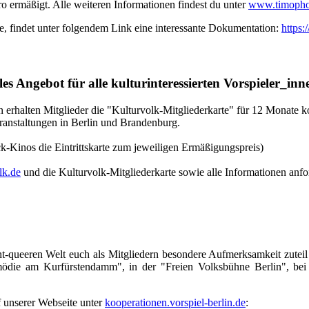
o ermäßigt. Alle weiteren Informationen findest du unter
www.timopho
, findet unter folgendem Link eine interessante Dokumentation:
https
s Angebot für alle kulturinteressierten Vorspieler_inn
 erhalten Mitglieder die "Kulturvolk-Mitgliederkarte" für 12 Monate 
anstaltungen in Berlin und Brandenburg.
ck-Kinos die Eintrittskarte zum jeweiligen Ermäßigungspreis)
lk.de
und die Kulturvolk-Mitgliederkarte sowie alle Informationen anfo
ht-queeren Welt euch als Mitgliedern besondere Aufmerksamkeit zuteil
mödie am Kurfürstendamm", in der "Freien Volksbühne Berlin", 
f unserer Webseite unter
kooperationen.vorspiel-berlin.de
: