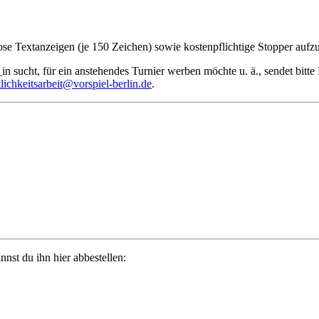
lose Textanzeigen (je 150 Zeichen) sowie kostenpflichtige Stopper aufz
in sucht, für ein anstehendes Turnier werben möchte u. ä., sendet bitt
tlichkeitsarbeit@vorspiel-berlin.de
.
st du ihn hier abbestellen: