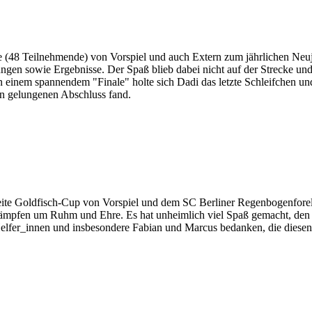
e (48 Teilnehmende) von Vorspiel und auch Extern zum jährlichen Neuj
gen sowie Ergebnisse. Der Spaß blieb dabei nicht auf der Strecke und
n einem spannendem "Finale" holte sich Dadi das letzte Schleifchen u
nen gelungenen Abschluss fand.
r zweite Goldfisch-Cup von Vorspiel und dem SC Berliner Regenbogenf
kämpfen um Ruhm und Ehre. Es hat unheimlich viel Spaß gemacht, den
 Helfer_innen und insbesondere Fabian und Marcus bedanken, die dies