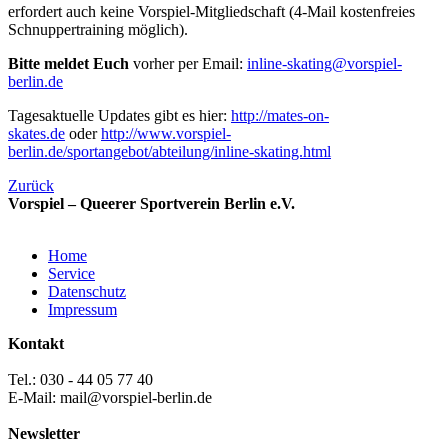
erfordert auch keine Vorspiel-Mitgliedschaft (4-Mail kostenfreies
Schnuppertraining möglich).
Bitte meldet Euch
vorher per Email:
inline-skating@vorspiel-
berlin.de
Tagesaktuelle Updates gibt es hier:
http://mates-on-
skates.de
oder
http://www.vorspiel-
berlin.de/sportangebot/abteilung/inline-skating.html
Zurück
Vorspiel – Queerer Sportverein Berlin e.V.
Home
Service
Datenschutz
Impressum
Kontakt
Tel.: 030 - 44 05 77 40
E-Mail: mail@vorspiel-berlin.de
Newsletter