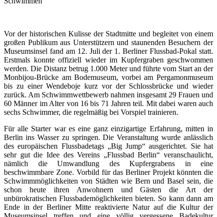
Schwimmen
Vor der historischen Kulisse der Stadtmitte und begleitet von einem
großen Publikum aus Unterstützern und staunenden Besuchern der
Museumsinsel fand am 12. Juli der 1. Berliner Flussbad-Pokal statt.
Erstmals konnte offiziell wieder im Kupfergraben geschwommen
werden. Die Distanz betrug 1.000 Meter und führte vom Start an der
Monbijou-Brücke am Bodemuseum, vorbei am Pergamonmuseum
bis zu einer Wendeboje kurz vor der Schlossbrücke und wieder
zurück. Am Schwimmwettbewerb nahmen insgesamt 29 Frauen und
60 Männer im Alter von 16 bis 71 Jahren teil. Mit dabei waren auch
sechs Schwimmer, die regelmäßig bei Vorspiel trainieren.
Für alle Starter war es eine ganz einzigartige Erfahrung, mitten in
Berlin ins Wasser zu springen. Die Veranstaltung wurde anlässlich
des europäischen Flussbadetags „Big Jump“ ausgerichtet. Sie hat
sehr gut die Idee des Vereins „Flussbad Berlin“ veranschaulicht,
nämlich die Umwandlung des Kupfergrabens in eine
beschwimmbare Zone. Vorbild für das Berliner Projekt könnten die
Schwimmmöglichkeiten von Städten wie Bern und Basel sein, die
schon heute ihren Anwohnern und Gästen die Art der
unbürokratischen Flussbademöglichkeiten bieten. So kann dann am
Ende in der Berliner Mitte reaktivierte Natur auf die Kultur der
Museumsinsel treffen und eine völlig vergessene Badekultur