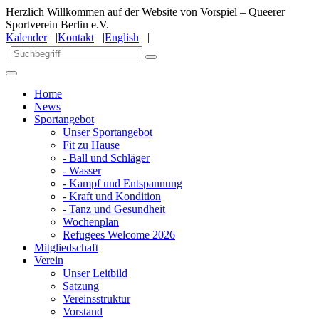
Herzlich Willkommen auf der Website von Vorspiel – Queerer
Sportverein Berlin e.V.
Kalender
|
Kontakt
|
English
|
Home
News
Sportangebot
Unser Sportangebot
Fit zu Hause
- Ball und Schläger
- Wasser
- Kampf und Entspannung
- Kraft und Kondition
- Tanz und Gesundheit
Wochenplan
Refugees Welcome 2026
Mitgliedschaft
Verein
Unser Leitbild
Satzung
Vereinsstruktur
Vorstand