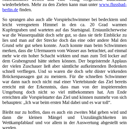
wiederbeleben. Mehr zu den Zielen kann man unter
www.flussbad-
berlin.de
finden.
So sprangen also auch alle Vorspielschwimmer bei bedecktem und
leicht verregnetem Himmel in den ca. 20 Grad warmen
Kupfergraben und warteten auf das Startsignal. Erstaunlicherweise
war die Wasserqualität doch sehr gut, so dass sie tiefe Einblicke zu
lies und man auf der Strecke doch das eine oder andere Mal den
Grund sehr gut sehen konnte. Auch konnte man beim Schwimmen
merken, dass die Ufermauern vom Wasser aus betrachtet, auf einmal
mehr wie ein hoher Schacht wirkten und man zum Teil locker auf
dem Grabengrund hätte stehen können. Der begeisternde Applaus
der vielen Zuschauer ließ aber sämtliche aufkeimenden Bedenken
schnell verfliegen. Und so waren die doch sehr düster wirkenden
Brückenpassagen gut zu meistern. Für die schnellen Schwimmer
war dann nach noch nicht mal einer Viertelstunde das Ziel bereits
erreicht mit der Erkenntnis, dass man von der inspirierenden
Umgebung doch nicht so viel mitbekommen hat. Am Ende
erreichten alle Vorspielstarter das Ziel und können nunmehr von sich
behaupten: „Ich war beim ersten Mal dabei und es war toll“.
Bleibt nur zu hoffen, dass es auch ein zweites Mal geben wird und
dann die kleinen Mängel und Unzulänglichkeiten im
Wettkampfablauf und vor allem in der Auswertung abgestellt sein
werden.