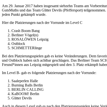
Am 29. Januar 2017 haben insgesamt siebzehn Teams am Vorbereitun
GutsMuths und das Team Glitter Devils (Pfeffersport) teilgenommen
jeden Punkt gekämpft wurde.
Hier die Platzierungen nach der Vorrunde im Level C
Crash Boom Bang
Berliner Vögel(n)
ROSALÖWEN Leipzig
Ostblock
SCHMETTERlinge
Bei den Platzierungsspielen gab es keine Veränderungen. Dem favor
und Ostblock haben sich achtbar geschlagen. Das Berliner Team SCHM
Freund*innen aus Leipzig mitgespielt und den 3. Platz erkämpft habe
Im Level B- gab es folgende Platzierungen nach der Vorrunde:
Saaleperlen Halle
Burning Balls Berlin
BERLIN CALLING
KaBOOM! Berlin
Glitter Devils
Auch in diesem Level gab es nach den Platzierungsspielen keine Ver