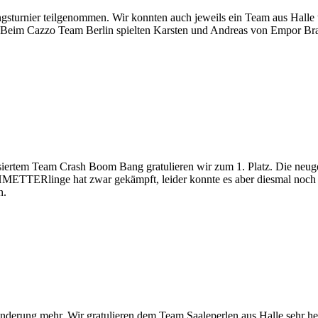
gsturnier teilgenommen. Wir konnten auch jeweils ein Team aus Halle
. Beim Cazzo Team Berlin spielten Karsten und Andreas von Empor Bra
isiertem Team Crash Boom Bang gratulieren wir zum 1. Platz. Die neu
ETTERlinge hat zwar gekämpft, leider konnte es aber diesmal noch ke
n.
änderung mehr. Wir gratulieren dem Team Saaleperlen aus Halle sehr 