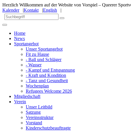
Herzlich Willkommen auf der Website von Vorspiel – Queerer Sportve
Kalender
|
Kontakt
|
English
|
Home
News
Sportangebot
Unser Sportangebot
Fit zu Hause
- Ball und Schläger
- Wasser
- Kampf und Entspannung
- Kraft und Kondition
- Tanz und Gesundheit
Wochenplan
Refugees Welcome 2026
Mitgliedschaft
Verein
Unser Leitbild
Satzung
Vereinsstruktur
Vorstand
Kinderschutzbeauftragte