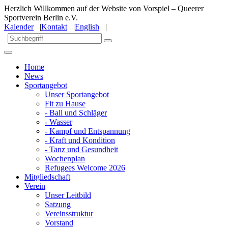
Herzlich Willkommen auf der Website von Vorspiel – Queerer
Sportverein Berlin e.V.
Kalender
|
Kontakt
|
English
|
Home
News
Sportangebot
Unser Sportangebot
Fit zu Hause
- Ball und Schläger
- Wasser
- Kampf und Entspannung
- Kraft und Kondition
- Tanz und Gesundheit
Wochenplan
Refugees Welcome 2026
Mitgliedschaft
Verein
Unser Leitbild
Satzung
Vereinsstruktur
Vorstand