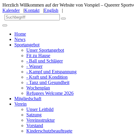
Herzlich Willkommen auf der Website von Vorspiel – Queerer Sportve
Kalender
|
Kontakt
|
English
|
Home
News
Sportangebot
Unser Sportangebot
Fit zu Hause
- Ball und Schläger
- Wasser
- Kampf und Entspannung
- Kraft und Kondition
- Tanz und Gesundheit
Wochenplan
Refugees Welcome 2026
Mitgliedschaft
Verein
Unser Leitbild
Satzung
Vereinsstruktur
Vorstand
Kinderschutzbeauftragte