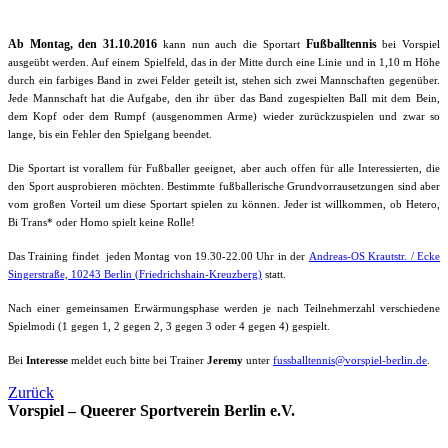
Ab Montag, den 31.10.2016
Fußballtennis
kann nun auch die Sportart
bei Vorspiel
ausgeübt werden. Auf einem Spielfeld, das in der Mitte durch eine Linie und in 1,10 m Höhe
durch ein farbiges Band in zwei Felder geteilt ist, stehen sich zwei Mannschaften gegenüber.
Jede Mannschaft hat die Aufgabe, den ihr über das Band zugespielten Ball mit dem Bein,
dem Kopf oder dem Rumpf (ausgenommen Arme) wieder zurückzuspielen und zwar so
lange, bis ein Fehler den Spielgang beendet.
Die Sportart ist vorallem für Fußballer geeignet, aber auch offen für alle Interessierten, die
den Sport ausprobieren möchten. Bestimmte fußballerische Grundvorrausetzungen sind aber
vom großen Vorteil um diese Sportart spielen zu können. Jeder ist willkommen, ob Hetero,
Bi Trans* oder Homo spielt keine Rolle!
Das Training findet jeden Montag von 19.30-22.00 Uhr in der
Andreas-OS Krautstr. / Ecke
Singerstraße, 10243 Berlin (Friedrichshain-Kreuzberg)
statt.
Nach einer gemeinsamen Erwärmungsphase werden je nach Teilnehmerzahl verschiedene
Spielmodi (1 gegen 1, 2 gegen 2, 3 gegen 3 oder 4 gegen 4) gespielt.
Bei
Interesse
meldet euch bitte bei Trainer
Jeremy
unter
fussballtennis@vorspiel-berlin.de
.
Zurück
Vorspiel – Queerer Sportverein Berlin e.V.