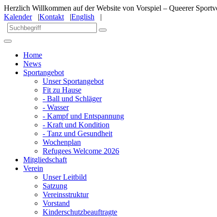
Herzlich Willkommen auf der Website von Vorspiel – Queerer Sportve
Kalender
|
Kontakt
|
English
|
Home
News
Sportangebot
Unser Sportangebot
Fit zu Hause
- Ball und Schläger
- Wasser
- Kampf und Entspannung
- Kraft und Kondition
- Tanz und Gesundheit
Wochenplan
Refugees Welcome 2026
Mitgliedschaft
Verein
Unser Leitbild
Satzung
Vereinsstruktur
Vorstand
Kinderschutzbeauftragte