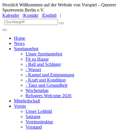
Herzlich Willkommen auf der Website von Vorspiel – Queerer
Sportverein Berlin e.V.
Kalender
|
Kontakt
|
English
|
Home
News
Sportangebot
Unser Sportangebot
Fit zu Hause
- Ball und Schläger
- Wasser
- Kampf und Entspannung
- Kraft und Kondition
- Tanz und Gesundheit
Wochenplan
Refugees Welcome 2026
Mitgliedschaft
Verein
Unser Leitbild
Satzung
Vereinsstruktur
Vorstand