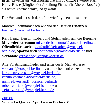
In der Erweiterten Vorstandssitzung am 05.01.2011 wurde Karl-
Heinz Hasse (Mitglied der Abteilung Fitness für Ältere - Rostfrei)
als neues Vorstandsmitglied gewählt.
Der Vorstand hat sich daraufhin wie folgt neu konstituiert:
Manfred übernimmt nach wie vor den Bereich
Finanzen
finanzen@vorspiel-berlin.de
.
Karl-Heinz, Kerstin, Robert und Stefan teilen sich die Bereiche
Mitgliederbetreuung
mitgliederbetreuung@vorspiel-berlin.de
,
Öffentlichkeitsarbeit
oeffentlichkeitsarbeit@vorspiel-
berlin.de
,
Sportbetrieb
sportbetrieb@vorspiel-berlin.de
und
Verbände
verbaende@vorspiel-berlin.de
Alle Vorstandsmitglieder sind unter der E-Mail-Adresse
vorstand@vorspiel-berlin.de
zu erreichen und einzeln unter
karl-heinz.vorstand@vorspiel-berlin.de
,
kerstin.vorstand@vorspiel-berlin.de
,
manfred.vorstand@vorspiel-berlin.de
,
robert.vorstand@vorspiel-berlin.de
und
stefan.vorstand@vorspiel-berlin.de
.
Zurück
Vorspiel – Queerer Sportverein Berlin e.V.