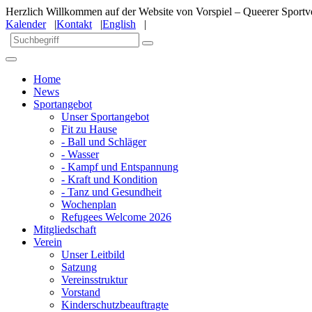
Herzlich Willkommen auf der Website von Vorspiel – Queerer Sportve
Kalender
|
Kontakt
|
English
|
Home
News
Sportangebot
Unser Sportangebot
Fit zu Hause
- Ball und Schläger
- Wasser
- Kampf und Entspannung
- Kraft und Kondition
- Tanz und Gesundheit
Wochenplan
Refugees Welcome 2026
Mitgliedschaft
Verein
Unser Leitbild
Satzung
Vereinsstruktur
Vorstand
Kinderschutzbeauftragte