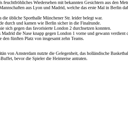
ch als feuchtfröhliches Wiedersehen mit bekannten Gesichtern aus den 
 Mannschaften aus Lyon und Madrid, welche das erste Mal in Berlin da
a die übliche Sporthalle Münchener Str. leider belegt war.
e durch und kamen wie Berlin sicher in die Finalrunde.
ie sich gegen das favorisierte London 2 durchsetzen konnten.
aus Madrid die Nase knapp gegen London 1 vorne und gewann verdient 
e den fünften Platz von insgesamt zehn Teams.
tän von Amsterdam nutzte die Gelegenheit, das holländische Basketba
uffet, bevor die Spieler die Heimreise antraten.