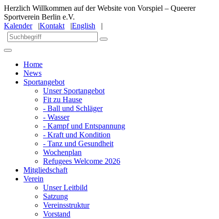
Herzlich Willkommen auf der Website von Vorspiel – Queerer
Sportverein Berlin e.V.
Kalender
|
Kontakt
|
English
|
Home
News
Sportangebot
Unser Sportangebot
Fit zu Hause
- Ball und Schläger
- Wasser
- Kampf und Entspannung
- Kraft und Kondition
- Tanz und Gesundheit
Wochenplan
Refugees Welcome 2026
Mitgliedschaft
Verein
Unser Leitbild
Satzung
Vereinsstruktur
Vorstand