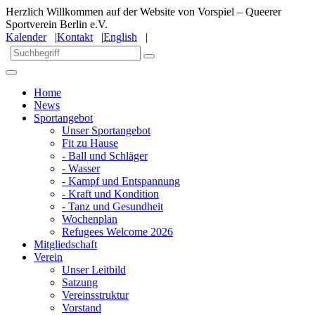
Herzlich Willkommen auf der Website von Vorspiel – Queerer
Sportverein Berlin e.V.
Kalender
|
Kontakt
|
English
|
Home
News
Sportangebot
Unser Sportangebot
Fit zu Hause
- Ball und Schläger
- Wasser
- Kampf und Entspannung
- Kraft und Kondition
- Tanz und Gesundheit
Wochenplan
Refugees Welcome 2026
Mitgliedschaft
Verein
Unser Leitbild
Satzung
Vereinsstruktur
Vorstand