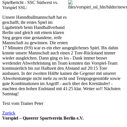
Spielbericht - SSC Südwest vs.
Vorspiel SSL:
Unsere Hanndballmannschaft hat es
geschafft, ihr erstes Spiel im
Ligabetrieb beim Handballverband
Berlin und gleich mit einem klaren
Sieg gegen eine gestandene, reife
Mannschaft zu gewinnen. Die ersten
17 Minuten (9:9) war es ein eher ausgeglichenes Spiel. Bis dahin
konnte unsere Mannschaft auch einen 2 Tore-Rückstand immer
wieder ausgleichen. Dann ging es los - Dank immer besser
werdender Abwehrleistung im Team konnten das Vorspiel-Team
kontinuierli
ch bis zur Halbzeit den Abstand auf 20:15 Tore
ausbauen. In der zweiten Hälfte kamen die Gegener mit unserer
Abwehrstrategie nicht mehr zu recht und Tempogegenstöße sowie
gute Kombinationen im Angriff - auch über den Kreisläufer! -
machten den hohen Endstand mit 41:25 klar. Weiter so!! Nächsten
Samstag!
Text vom Trainer Peter
Zurück
Vorspiel – Queerer Sportverein Berlin e.V.