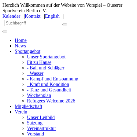
Herzlich Willkommen auf der Website von Vorspiel – Queerer
Sportverein Berlin e.V.
Kalender
|
Kontakt
|
English
|
Home
News
Sportangebot
Unser Sportangebot
Fit zu Hause
- Ball und Schläger
- Wasser
- Kampf und Entspannung
- Kraft und Kondition
- Tanz und Gesundheit
Wochenplan
Refugees Welcome 2026
Mitgliedschaft
Verein
Unser Leitbild
Satzung
Vereinsstruktur
Vorstand