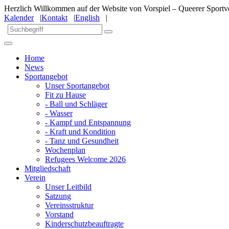
Herzlich Willkommen auf der Website von Vorspiel – Queerer Sportve
Kalender
|
Kontakt
|
English
|
Home
News
Sportangebot
Unser Sportangebot
Fit zu Hause
- Ball und Schläger
- Wasser
- Kampf und Entspannung
- Kraft und Kondition
- Tanz und Gesundheit
Wochenplan
Refugees Welcome 2026
Mitgliedschaft
Verein
Unser Leitbild
Satzung
Vereinsstruktur
Vorstand
Kinderschutzbeauftragte