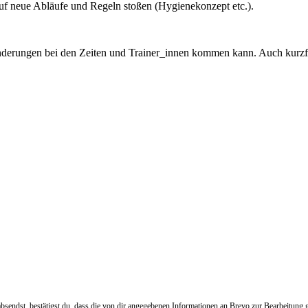
auf neue Abläufe und Regeln stoßen (Hygienekonzept etc.).
Änderungen bei den Zeiten und Trainer_innen kommen kann. Auch kurzf
bsendst, bestätigst du, dass die von dir angegebenen Informationen an Brevo zur Bearbeitun