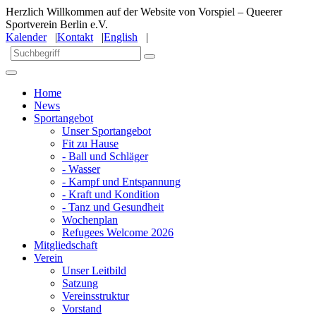
Herzlich Willkommen auf der Website von Vorspiel – Queerer
Sportverein Berlin e.V.
Kalender
|
Kontakt
|
English
|
Home
News
Sportangebot
Unser Sportangebot
Fit zu Hause
- Ball und Schläger
- Wasser
- Kampf und Entspannung
- Kraft und Kondition
- Tanz und Gesundheit
Wochenplan
Refugees Welcome 2026
Mitgliedschaft
Verein
Unser Leitbild
Satzung
Vereinsstruktur
Vorstand