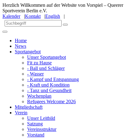
Herzlich Willkommen auf der Website von Vorspiel – Queerer
Sportverein Berlin e.V.
Kalender
|
Kontakt
|
English
|
Home
News
Sportangebot
Unser Sportangebot
Fit zu Hause
- Ball und Schläger
- Wasser
- Kampf und Entspannung
- Kraft und Kondition
- Tanz und Gesundheit
Wochenplan
Refugees Welcome 2026
Mitgliedschaft
Verein
Unser Leitbild
Satzung
Vereinsstruktur
Vorstand