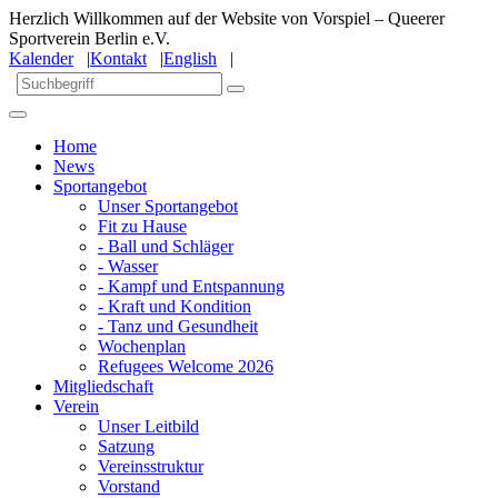
Herzlich Willkommen auf der Website von Vorspiel – Queerer
Sportverein Berlin e.V.
Kalender
|
Kontakt
|
English
|
Home
News
Sportangebot
Unser Sportangebot
Fit zu Hause
- Ball und Schläger
- Wasser
- Kampf und Entspannung
- Kraft und Kondition
- Tanz und Gesundheit
Wochenplan
Refugees Welcome 2026
Mitgliedschaft
Verein
Unser Leitbild
Satzung
Vereinsstruktur
Vorstand